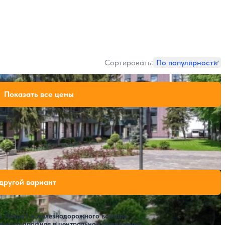
Сортировать:
По популярности
110,080 ₽
рак
Показать все цены
за 7 ночей, 2 взрослых
115,360 ₽
рак
за 7 ночей, 2 взрослых
137,600 ₽
трак
ение
за 7 ночей, 2 взрослых
SPA
ых мест на выбранные даты
другой вариант
. Петра I и железнодорожного вокзала
еского профиля в центральном Черноземье