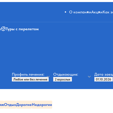
О компании
Акции
Как 
и
Туры с перелетом
Профиль лечения:
Отдыхающие:
Дата заез
яж
Отдых
Дорогие
Недорогие