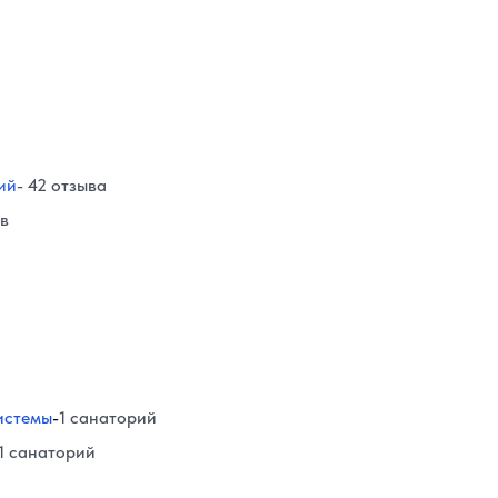
ий
- 42 отзыва
ов
истемы
-
1 санаторий
1 санаторий