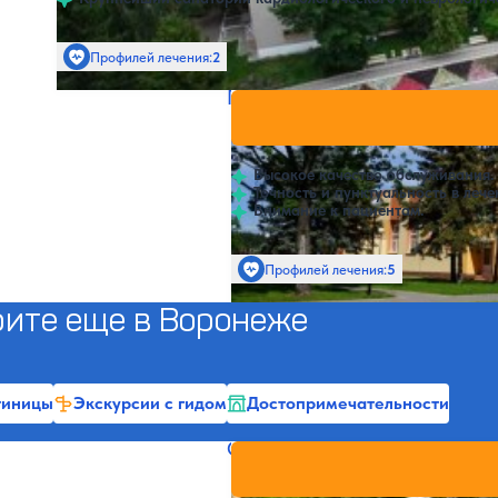
Профилей лечения:
2
SPA
Пансионат Репное
Нет цен и
5
14 отзывов
Воронеж
Высокое качество обслуживания.
Точность и пунктуальность в лече
Внимание к пациентам.
Профилей лечения:
5
SPA
ите еще в Воронеже
тиницы
Экскурсии с гидом
Достопримечательности
Санаторий Графский для дет
Нет цен и
4.8
91 отзыв
Воронеж