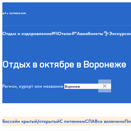
Putevka.com
Отдых и оздоровление
Отели
Авиабилеты
Экскурси
Отдых в октябре в Воронеже
Регион, курорт или название
Бассейн крытый/открытый
С питанием
СПА
Все включено
Пл