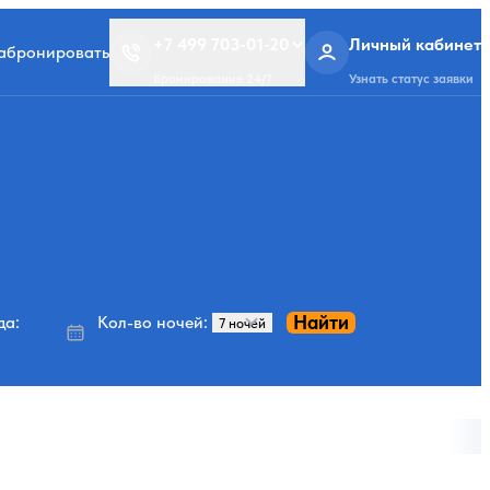
+7 499 703-01-20
Личный кабинет
забронировать
Бронирование 24/7
Узнать статус заявки
Найти
да:
Кол-во ночей: