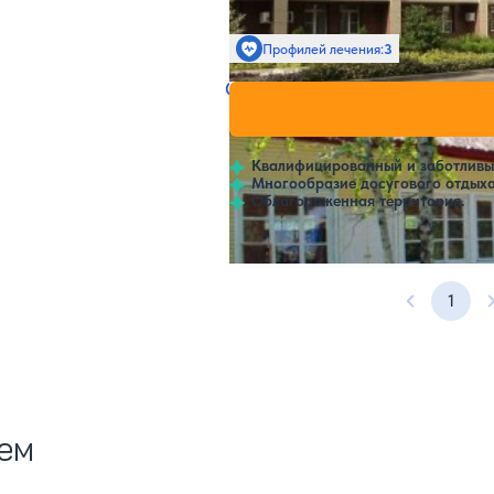
Профилей лечения:
3
Санаторий Полет
Нет цен и
Воронеж
Квалифицированный и заботливы
Многообразие досугового отдыха
Облагороженная территория.
1
Предыдущ
ием