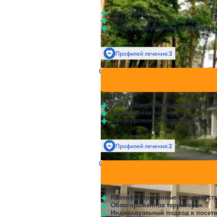
Комплексное лечение.
Облагороженная территория.
Квалифицированные сотрудники.
Профилей лечения:
3
Санаторий Сомовский детск
Нет цен и
3.9
42 отзыва
Воронеж
Квалифицированные специалисты
Комплексное лечение.
Облагороженная территория.
Профилей лечения:
2
Санаторий Александровский
Нет цен и
4.3
8 отзывов
Воронеж
Квалифицированные специалисты
Облагороженная территория.
Индивидуальный подход к посети