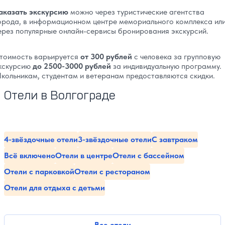
аказать экскурсию
можно через туристические агентства
орода, в информационном центре мемориального комплекса ил
ерез популярные онлайн-сервисы бронирования экскурсий.
тоимость варьируется
от 300 рублей
с человека за групповую
кскурсию
до 2500-3000 рублей
за индивидуальную программу.
кольникам, студентам и ветеранам предоставляются скидки.
Отели в Волгограде
4-звёздочные отели
3-звёздочные отели
С завтраком
Всё включено
Отели в центре
Отели с бассейном
Отели с парковкой
Отели с рестораном
Отели для отдыха с детьми
Все отели