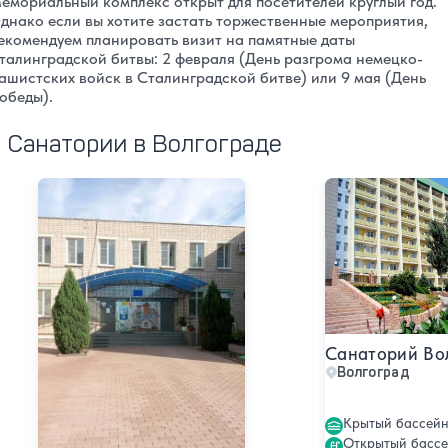
емориальный комплекс открыт для посетителей круглый год.
днако если вы хотите застать торжественные мероприятия,
екомендуем планировать визит на памятные даты
талинградской битвы: 2 февраля (День разгрома немецко-
ашистских войск в Сталинградской битве) или 9 мая (День
обеды).
Санатории в Волгограде
Санаторий Волгоградский областной детский
Санаторий Волг
Санаторий Во
Волгоград
Крытый бассей
Открытый басс