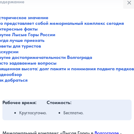
одержание
сторическое значение
то представляет собой мемориальный комплекс сегодня
нтересные факты
ругие Лысые Горы России
огда лучше приехать
оветы для туристов
кскурсии
ругие достопримечательности Волгограда
асто задаваемые вопросы
вященная высота: долг памяти и понимания подвига предков
идеообзор
ак добраться
Рабочее время:
Стоимость:
Круглосуточно.
Бесплатно.
Мемориальный комплекс «Лысая Гора» в
Волгограде
-