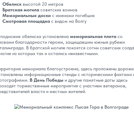
Обелиск
высотой 20 метров
Братская могила
советских воинов
Мемориальные доски
с именами погибших
Смотровая площадка
с видом на Волгу
 подножия обелиска установлена
мемориальная плита
со
ловами благодарности героям, защищавшим южные рубежи
талинграда. В братской могиле покоятся сотни советских солда
ногие из которых так и остались неизвестными.
ерритория мемориала благоустроена, здесь проложены дорожк
становлены информационные стенды с историческими фактами 
отографиями.
В День Победы
и другие памятные даты здесь
роходят торжественные мероприятия с участием ветеранов,
редставителей власти и местных жителей.