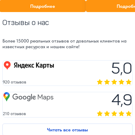
дружбы и культуры гор
мероприятия. Узнайте режим работы и
Подробнее
Подроб
как добраться!
Отзывы о нас
Более 15000 реальных отзывов от довольных клиентов на
известных ресурсах и нашем сайте!
5,0
Яндекс карты
920 отзывов
Оценка, количест
4,9
Google Maps
210 отзывов
Оценка, количест
Читать все отзывы