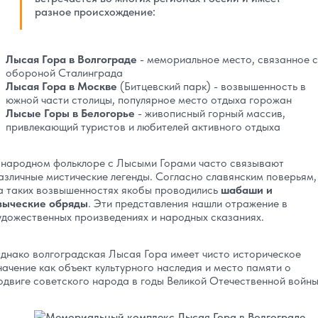
разное происхождение:
Лысая Гора в Волгограде
- мемориальное место, связанное с
обороной Сталинграда
Лысая Гора в Москве
(Битцевский парк) - возвышенность в
южной части столицы, популярное место отдыха горожан
Лысые Горы в Белогорье
- живописный горный массив,
привлекающий туристов и любителей активного отдыха
 народном фольклоре с Лысыми Горами часто связывают
азличные мистические легенды. Согласно славянским поверьям,
а таких возвышенностях якобы проводились
шабаши и
зыческие обряды
. Эти представления нашли отражение в
удожественных произведениях и народных сказаниях.
днако волгоградская Лысая Гора имеет чисто историческое
начение как объект культурного наследия и место памяти о
одвиге советского народа в годы Великой Отечественной войны