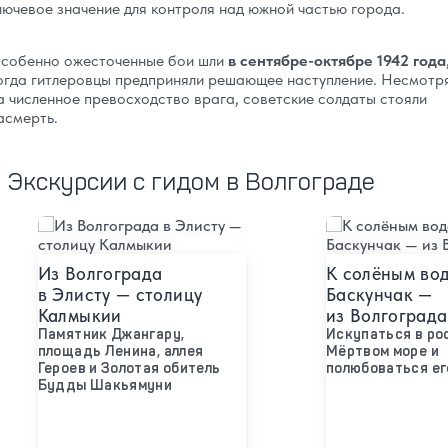
лючевое значение для контроля над южной частью города.
собенно ожесточенные бои шли
в сентябре-октябре 1942 года
огда гитлеровцы предприняли решающее наступление. Несмотр
а численное превосходство врага, советские солдаты стояли
асмерть.
Экскурсии с гидом в Волгограде
Подробнее
Подробнее
Из Волгограда
К солёным во
в Элисту — столицу
Баскунчак —
Калмыкии
из Волгограда
Памятник Джангару,
Искупаться в ро
площадь Ленина, аллея
Мёртвом море и
Героев и Золотая обитель
полюбоваться ег
Будды Шакьямуни