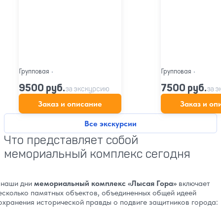
Групповая
•
Групповая
•
9500 руб.
7500 руб.
за экскурсию
за 
Заказ и описание
Заказ и оп
Все экскурсии
Что представляет собой
мемориальный комплекс сегодня
 наши дни
мемориальный комплекс «Лысая Гора»
включает
есколько памятных объектов, объединенных общей идеей
охранения исторической правды о подвиге защитников города: