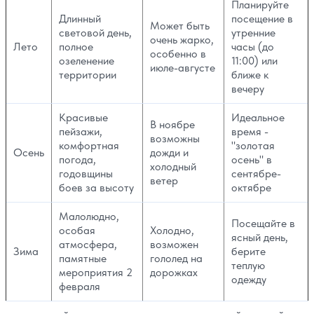
Планируйте
Длинный
посещение в
Может быть
световой день,
утренние
очень жарко,
Лето
полное
часы (до
особенно в
озеленение
11:00) или
июле-августе
территории
ближе к
вечеру
Красивые
Идеальное
В ноябре
пейзажи,
время -
возможны
комфортная
"золотая
Осень
дожди и
погода,
осень" в
холодный
годовщины
сентябре-
ветер
боев за высоту
октябре
Малолюдно,
Посещайте в
особая
Холодно,
ясный день,
атмосфера,
возможен
Зима
берите
памятные
гололед на
теплую
мероприятия 2
дорожках
одежду
февраля