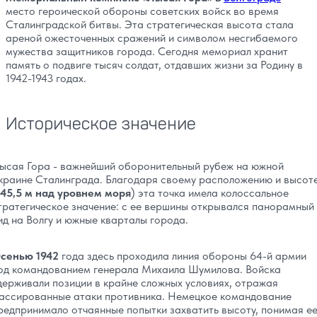
место героической обороны советских войск во время
Сталинградской битвы. Эта стратегическая высота стала
ареной ожесточенных сражений и символом несгибаемого
мужества защитников города. Сегодня мемориал хранит
память о подвиге тысяч солдат, отдавших жизни за Родину в
1942-1943 годах.
Историческое значение
ысая Гора - важнейший оборонительный рубеж на южной
краине Сталинграда. Благодаря своему расположению и высот
145,5 м над уровнем моря
) эта точка имела колоссальное
тратегическое значение: с ее вершины открывался панорамный
ид на Волгу и южные кварталы города.
сенью 1942
года здесь проходила линия обороны 64-й армии
од командованием генерала Михаила Шумилова. Войска
держивали позиции в крайне сложных условиях, отражая
ассированные атаки противника. Немецкое командование
редпринимало отчаянные попытки захватить высоту, понимая е