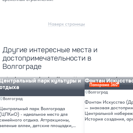
Наверх страницы
Другие интересные места и
достопримечательности в
Волгограде
Центральный парк культуры и отдыха
Фонтан Искусство
Центральный парк культуры и
Фонтан Искусств
Панорама 360°
отдыха
Волгоград
Волгоград
Фонтан Искусство (Д
— знаковая достоприм
Центральный парк Волгограда
Центральной набереж
(ЦПКиО) - идеальное место для
История создания, ар
семейного отдыха. Аттракционы,
особенности, фото, ад
зеленые аллеи, детские площадки,
добраться. Узнайте вс
спортивные зоны и регулярные