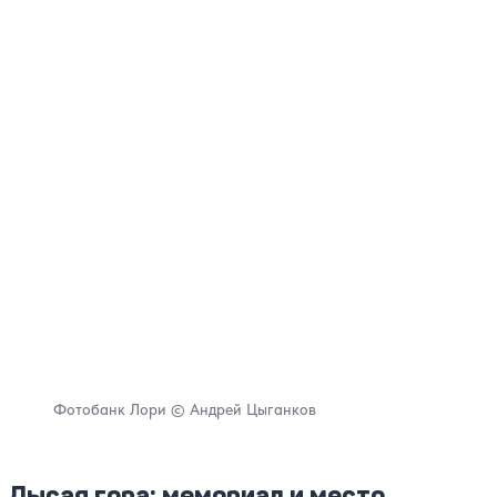
Фотобанк Лори © Андрей Цыганков
Лысая гора: мемориал и место