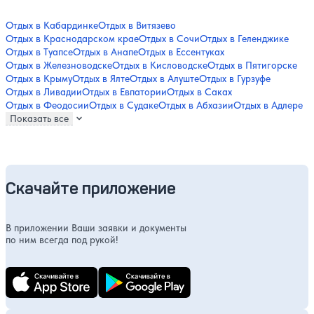
Отдых в Кабардинке
Отдых в Витязево
Отдых в Краснодарском крае
Отдых в Сочи
Отдых в Геленджике
Отдых в Туапсе
Отдых в Анапе
Отдых в Ессентуках
Отдых в Железноводске
Отдых в Кисловодске
Отдых в Пятигорске
Отдых в Крыму
Отдых в Ялте
Отдых в Алуште
Отдых в Гурзуфе
Отдых в Ливадии
Отдых в Евпатории
Отдых в Саках
Отдых в Феодосии
Отдых в Судаке
Отдых в Абхазии
Отдых в Адлере
Показать все
Скачайте приложение
В приложении Ваши заявки и документы
по ним всегда под рукой!