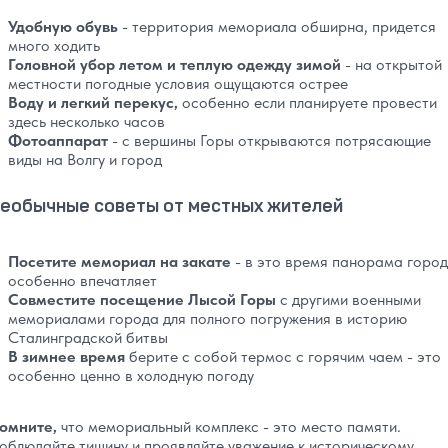
Удобную обувь
- территория мемориала обширна, придется
много ходить
Головной убор летом и теплую одежду зимой
- на открытой
местности погодные условия ощущаются острее
Воду и легкий перекус,
особенно если планируете провести
здесь несколько часов
Фотоаппарат
- с вершины Горы открываются потрясающие
виды на Волгу и город
еобычные советы от местных жителей
Посетите мемориал на закате
- в это время панорама горо
особенно впечатляет
Совместите посещение Лысой Горы
с другими военными
мемориалами города для полного погружения в историю
Сталинградской битвы
В зимнее время
берите с собой термос с горячим чаем - это
особенно ценно в холодную погоду
омните,
что мемориальный комплекс - это место памяти.
облюдайте тишину и проявляйте уважение к историческому