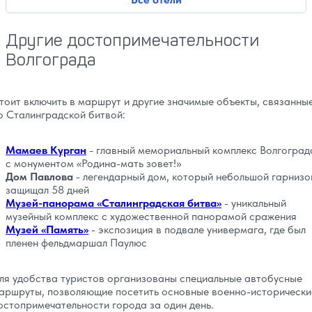
Другие достопримечательности
Волгограда
тоит включить в маршрут и другие значимые объекты, связанны
о Сталинградской битвой:
Мамаев Курган
- главный мемориальный комплекс Волгоград
с монументом «Родина-мать зовет!»
Дом Павлова
- легендарный дом, который небольшой гарнизо
защищал 58 дней
Музей-панорама «Сталинградская битва»
- уникальный
музейный комплекс с художественной панорамой сражения
Музей «Память»
- экспозиция в подвале универмага, где был
пленен фельдмаршал Паулюс
ля удобства туристов организованы специальные автобусные
аршруты, позволяющие посетить основные военно-исторически
остопримечательности города за один день.