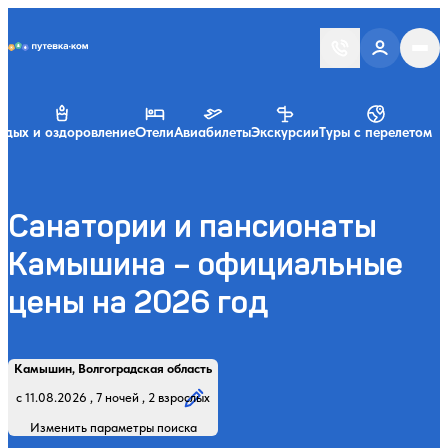
Putevka.com
тдых и оздоровление
Отели
Авиабилеты
Экскурсии
Туры с перелетом
Санатории и пансионаты
Камышина – официальные
цены на 2026 год
Найти
Регион, курорт или название
Профиль лечения:
Отдыхающие:
Дата заезда:
Кол-во ночей:
Камышин, Волгоградская область
Начните вводить название региона, курорта или объекта
с 11.08.2026 , 7 ночей , 2 взрослых
Изменить параметры поиска