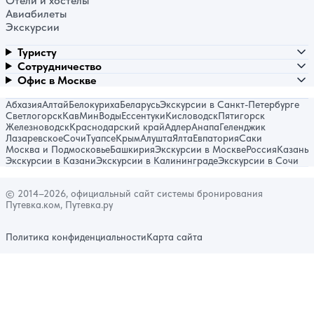
Отели и хостелы
Авиабилеты
Экскурсии
Туристу
Сотрудничество
Офис в Москве
Абхазия
Алтай
Белокуриха
Беларусь
Экскурсии в Санкт-Петербурге
Светлогорск
КавМинВоды
Ессентуки
Кисловодск
Пятигорск
Железноводск
Краснодарский край
Адлер
Анапа
Геленджик
Лазаревское
Сочи
Туапсе
Крым
Алушта
Ялта
Евпатория
Саки
Москва и Подмосковье
Башкирия
Экскурсии в Москве
Россия
Казань
Экскурсии в Казани
Экскурсии в Калининграде
Экскурсии в Сочи
© 2014–2026, официальный сайт системы бронирования
Путевка.ком, Путевка.ру
Политика конфиденциальности
Карта сайта