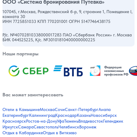
ООО «Система бронирования Путевка»
107045, г.Москва, Рождественский б-р, 9, строение 1, Помещение I,
комната 30
ИНН 7725851033 КПП 770201001 ОГРН 5147746438175
Р/с. №40702810338000017283 ПАО «Сбербанк России» г. Москва
БИК 044525225, К/с. №30101810400000000225
Наши партнеры
Вас может заинтересовать
Отели в Камышине
Москва
Сочи
Санкт-Петербург
Анапа
Екатеринбург
Калининград
Краснодар
Казань
Новосибирск
Красноярск
Ростов-на-Дону
Уфа
Тюмень
Владивосток
Геленджик
Иркутск
Самара
Севастополь
Челябинск
Воронеж
Отдых в Кабардинке
Отдых в Витязево