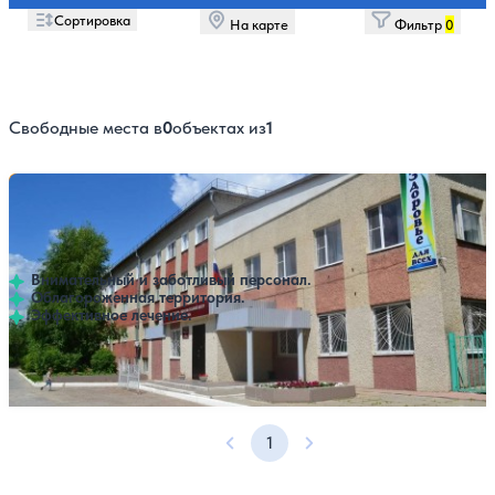
Сортировка
На карте
Фильтр
0
Свободные места в
0
объектах из
1
Санаторий Детский оздоровительно-
Нет цен или свободных мест на выбранные даты
Выбрать другой вариант
образовательный центр
5
5 отзывов
Камышин
Внимательный и заботливый персонал.
Облагороженная территория.
Эффективное лечение.
Профилей лечения:
8
1
Предыдущая страница
Следующая страница