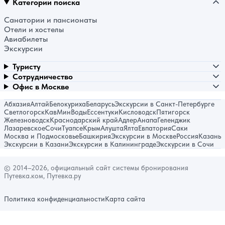
Категории поиска
Санатории и пансионаты
Отели и хостелы
Авиабилеты
Экскурсии
Туристу
Сотрудничество
Офис в Москве
Абхазия
Алтай
Белокуриха
Беларусь
Экскурсии в Санкт-Петербурге
Светлогорск
КавМинВоды
Ессентуки
Кисловодск
Пятигорск
Железноводск
Краснодарский край
Адлер
Анапа
Геленджик
Лазаревское
Сочи
Туапсе
Крым
Алушта
Ялта
Евпатория
Саки
Москва и Подмосковье
Башкирия
Экскурсии в Москве
Россия
Казань
Экскурсии в Казани
Экскурсии в Калининграде
Экскурсии в Сочи
© 2014–2026, официальный сайт системы бронирования
Путевка.ком, Путевка.ру
Политика конфиденциальности
Карта сайта