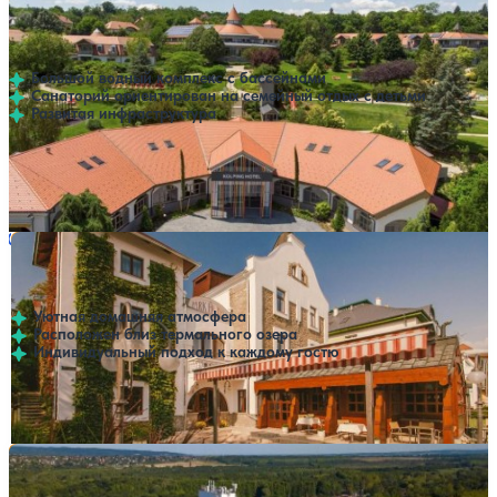
Санаторий Kolping
Нет цен или свободных мест на выбранные даты
Выбрать другой вариант
Хевиз
Большой водный комплекс с бассейнами
Санаторий ориентирован на семейный отдых с детьми
Развитая инфраструктура
Профилей лечения:
2
Крытый бассейн
Открытый бассейн
SPA
Санаторий Park Hotel
Нет цен или свободных мест на выбранные даты
Выбрать другой вариант
Хевиз
Уютная домашняя атмосфера
Расположен близ термального озера
Индивидуальный подход к каждому гостю
Профилей лечения:
2
Крытый бассейн
Открытый бассейн
Санаторий Hunguest Panorama
Нет цен или свободных мест на выбранные даты
Выбрать другой вариант
Хевиз