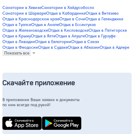
Санатории в Хевизе
Санатории в Хайдусобосло
Санатории в Шарваре
Отдых в Кабардинке
Отдых в Витязево
Отдых в Краснодарском крае
Отдых в Сочи
Отдых в Геленджике
Отдых в Туапсе
Отдых в Анапе
Отдых в Ессентуках
Отдых в Железноводске
Отдых в Кисловодске
Отдых в Пятигорске
Отдых в Крыму
Отдых в Ялте
Отдых в Алуште
Отдых в Гурзуфе
Отдых в Ливадии
Отдых в Евпатории
Отдых в Саках
Отдых в Феодосии
Отдых в Судаке
Отдых в Абхазии
Отдых в Адлере
Показать все
Скачайте приложение
В приложении Ваши заявки и документы
по ним всегда под рукой!