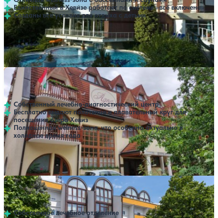
Единственный в Хевизе работает по системе «всё включено»
Созданы все условия для отдыха с детьми
Профилей лечения:
2
Крытый бассейн
Открытый бассейн
SPA
Санаторий Agnes
Нет цен или свободных мест на выбранные даты
Выбрать другой вариант
Хевиз
Собственный лечебно-диагностический центр
Бесплатно выдают полотенце и плавательный круг для
посещения озера Хевиз
Полноценная welness-зона, что особенно актуально в
холодное время года
Профилей лечения:
2
Крытый бассейн
SPA
Санаторий Napsugar
Нет цен или свободных мест на выбранные даты
Выбрать другой вариант
Хевиз
Собственное лечебное отделение