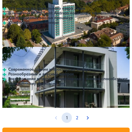
350 метров до термального озера Хевиз
В лечебный центр Saint Andreas подведена термальная вода
для проведения водных процедур
Комфортабельные номера
Профилей лечения:
2
Крытый бассейн
Санаторий Easy Suites Heviz
Нет цен или свободных мест на выбранные даты
Выбрать другой вариант
Хевиз
Современное здание и просторные номера
Разнообразный и вкусный завтрак
Расположение в тихом районе города и жалюзи способствуют
полноценному здоровому сну
Профилей лечения:
2
1
2
Предыдущая страница
Следующая страниц