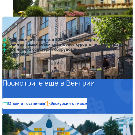
Профилей лечения:
2
Крытый бассейн
Санаторий Bonvital
Нет цен или свободных мест на выбранные даты
Выбрать другой вариант
Хевиз
Расположен в центре, в 200 метрах от озера
Один из самых новых санаториев курорта: построен в 2017 г.
Все номера санатория оборудованы системой климат-
контроля
Профилей лечения:
2
Крытый бассейн
SPA
Посмотрите еще в Венгрии
Отели и гостиницы
Экскурсии с гидом
Санаторий NaturMed Carbona
Нет цен или свободных мест на выбранные даты
Выбрать другой вариант
Хевиз