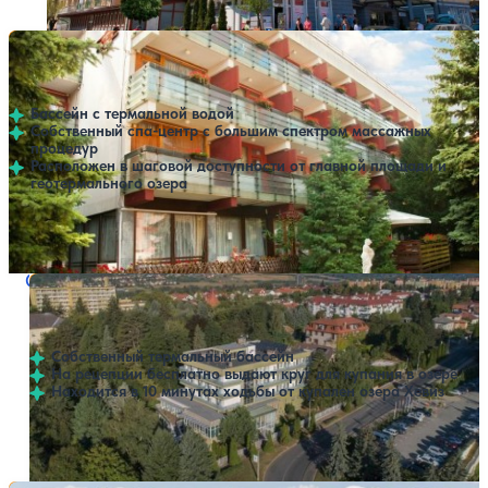
Санаторий Majerik
Нет цен или свободных мест на выбранные даты
Выбрать другой вариант
Хевиз
Бассейн с термальной водой
Собственный спа-центр с большим спектром массажных
процедур
Расположен в шаговой доступности от главной площади и
геотермального озера
Профилей лечения:
2
Крытый бассейн
SPA
Санаторий Fit Heviz
Нет цен или свободных мест на выбранные даты
Выбрать другой вариант
Хевиз
Собственный термальный бассейн
На рецепции бесплатно выдают круг для купания в озере
Находится в 10 минутах ходьбы от купален озера Хевиз
Профилей лечения:
2
Крытый бассейн
SPA