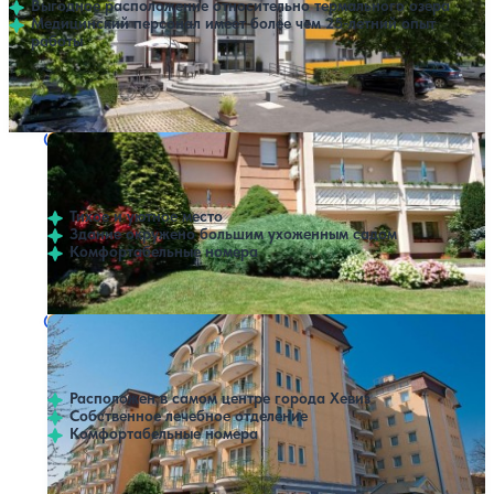
Выгодное расположение относительно термального озера
Медицинский персонал имеет более чем 25-летний опыт
работы
Профилей лечения:
1
Санаторий Klara Villa
Нет цен или свободных мест на выбранные даты
Выбрать другой вариант
Хевиз
Тихое и уютное место
Здание окружено большим ухоженным садом
Комфортабельные номера
Санаторий Palace Heviz
Нет цен или свободных мест на выбранные даты
Выбрать другой вариант
Хевиз
Расположен в самом центре города Хевиз
Собственное лечебное отделение
Комфортабельные номера
Профилей лечения:
2
Крытый бассейн
SPA