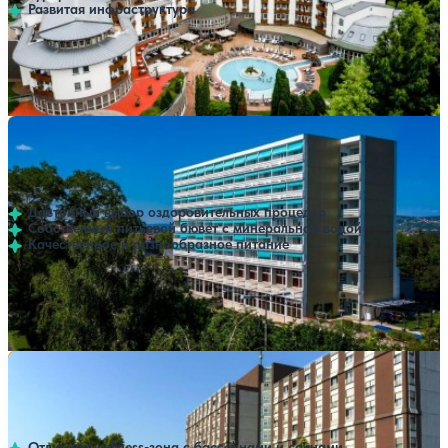
Развитая инфраструктура
Профилей лечения:
2
Крытый бассейн
Открытый бассейн
SPA
Санаторий Ensana Thermal Heviz (ex. Danubius Health
Нет цен или свободных мест на выбранные даты
Выбрать другой вариант
Spa Resort Heviz)
5
2 отзыва
Хевиз
Достойный выбор оздоровительных процедур
Собственный питьевой бювет с минеральной водой
Качественное и разнообразное питание
Профилей лечения:
2
Крытый бассейн
Открытый бассейн
SPA
Санаторий Ensana Thermal Aqua (ex. Danubius Health
Нет цен или свободных мест на выбранные даты
Выбрать другой вариант
Spa Resort Aqua)
Хевиз
Отличная wellness-зона с бассейнами и саунами