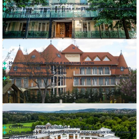
Собственный велнес-центр с саунами и джакузи
В 2019 году номера санатория и лифты прошли капитальную
реконструкцию
Профилей лечения:
2
SPA
Санаторий Sante Panzio
Нет цен или свободных мест на выбранные даты
Выбрать другой вариант
Хевиз
Индивидуальный подход к каждому гостю
В непосредственной близости от отеля находится несколько
ресторанов, церковь и озеро
Хорошо оформленные и полностью оборудованные номера
Профилей лечения:
2
Санаторий Lotus Therme Hotel & Spa
Нет цен или свободных мест на выбранные даты
Выбрать другой вариант
Хевиз
Cобственный парк площадью 68 000 кв. м.
Один из самых комфортабельных и престижных санаториев на
курорте Хевиз