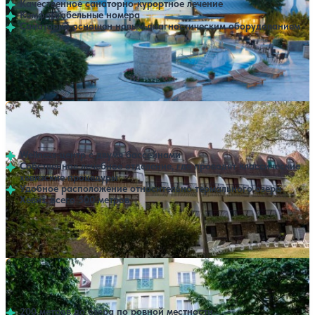
Качественное санаторно-курортное лечение
Комфортабельные номера
Санаторий оснащен новым диагностическим оборудованием
Профилей лечения:
2
Крытый бассейн
Открытый бассейн
SPA
Санаторий Medical Centre (BM Sanatorium)
Нет цен или свободных мест на выбранные даты
Выбрать другой вариант
Хевиз
Wellness-центр с двумя бассейнами
Cобственное лечебное отделение, где проводят классические
хевизские процедуры
Удобное расположение относительно термального озера
Хевиз, всего 500 метров
Профилей лечения:
2
Крытый бассейн
Санаторий Erzsebet
Нет цен или свободных мест на выбранные даты
Выбрать другой вариант
Хевиз
200 метров до озера по ровной местности