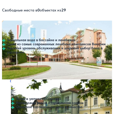
Свободные места в
0
объектах из
29
Санаторий Europa Fit
Нет цен или свободных мест на выбранные даты
Выбрать другой вариант
Хевиз
Термальная вода в бассейне и лечебнице
Один из самых современных лечебных комплексов Венгрии
Высокий уровень обслуживания и широкий выбор блюд в
ресторане
Профилей лечения:
2
Крытый бассейн
Открытый бассейн
SPA
Санаторий Spa Heviz
Нет цен или свободных мест на выбранные даты
Выбрать другой вариант
Хевиз
Тихая и уютная обстановка
Расположен рядом с термальным озером
Отличное соотношение цены и качества