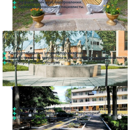
Эффективный курс оздоровления.
Квалифицированные специалисты.
Профилей лечения:
2
Санаторий Солнечная поляна
Нет цен или свободных мест на выбранные даты
Выбрать другой вариант
4.2
46 отзывов
Ульяновск
Комфортабельные условия проживания
Благоустроенная территория в экологически чистой местности
Многопрофильное лечение
Профилей лечения:
11
Открытый бассейн
Санаторий Волжские просторы
Нет цен или свободных мест на выбранные даты
Выбрать другой вариант
4.8
20 отзывов
Новоульяновск
Качественная лечебная база
Озелененная благоустроенная территория
Широкий спектр медицинских услуг