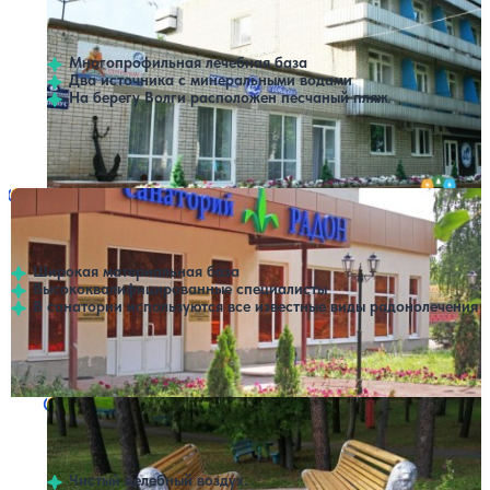
Нет цен или свободных мест на выбранные даты
Выбрать другой вариант
4.7
46 отзывов
Ульяновск
Многопрофильная лечебная база
Два источника с минеральными водами
На берегу Волги расположен песчаный пляж
Профилей лечения:
9
Санаторий Радон
Нет цен или свободных мест на выбранные даты
Выбрать другой вариант
4
37 отзывов
Ульяновск
Широкая материальная база
Высококвалифицированные специалисты
В санатории используются все известные виды радонолечения
Профилей лечения:
11
Крытый бассейн
SPA
Санаторий Сосновка
Нет цен или свободных мест на выбранные даты
Выбрать другой вариант
5
4 отзыва
Сосновка
Чистый целебный воздух.