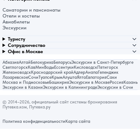
Санатории и пансионаты
Отели и хостелы
Авиабилеты
Экскурсии
Туристу
Сотрудничество
Офис в Москве
Абхазия
Алтай
Белокуриха
Беларусь
Экскурсии в Санкт-Петербурге
Светлогорск
КавМинВоды
Ессентуки
Кисловодск
Пятигорск
Железноводск
Краснодарский край
Адлер
Анапа
Геленджик
Лазаревское
Сочи
Туапсе
Крым
Алушта
Ялта
Евпатория
Саки
Москва и Подмосковье
Башкирия
Экскурсии в Москве
Россия
Казань
Экскурсии в Казани
Экскурсии в Калининграде
Экскурсии в Сочи
© 2014–2026, официальный сайт системы бронирования
Путевка.ком, Путевка.ру
Политика конфиденциальности
Карта сайта