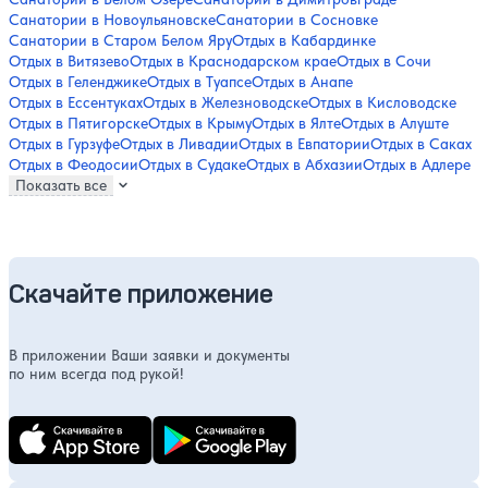
Санатории в Новоульяновске
Санатории в Сосновке
Санатории в Старом Белом Яру
Отдых в Кабардинке
Отдых в Витязево
Отдых в Краснодарском крае
Отдых в Сочи
Отдых в Геленджике
Отдых в Туапсе
Отдых в Анапе
Отдых в Ессентуках
Отдых в Железноводске
Отдых в Кисловодске
Отдых в Пятигорске
Отдых в Крыму
Отдых в Ялте
Отдых в Алуште
Отдых в Гурзуфе
Отдых в Ливадии
Отдых в Евпатории
Отдых в Саках
Отдых в Феодосии
Отдых в Судаке
Отдых в Абхазии
Отдых в Адлере
Показать все
Скачайте приложение
В приложении Ваши заявки и документы
по ним всегда под рукой!