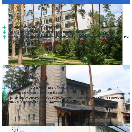
Санаторий Сосновый бор
Нет цен или свободных мест на выбранные даты
Выбрать другой вариант
4.4
70 отзывов
Димитровград
Комфортабельные номера
Крепкая лечебно-диагностическая база
Санаторий расположен в одном из самых живописных мест на
окраине города
Профилей лечения:
9
Крытый бассейн
Санаторий Прибрежный
Нет цен или свободных мест на выбранные даты
Выбрать другой вариант
3.7
14 отзывов
Белое Озеро
Минеральный источник «Гремячий ключ»
Хорошая медицинская база;
Грязи Бреховского месторождения, кимериджская и голубая
глина Ундоровского месторождения;
Профилей лечения:
7
Крытый бассейн
SPA
Санаторий Итиль