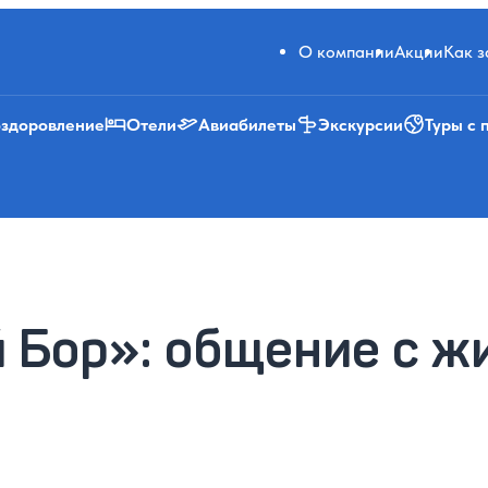
О компании
Акции
Как 
оздоровление
Отели
Авиабилеты
Экскурсии
Туры с 
 Бор»: общение с ж