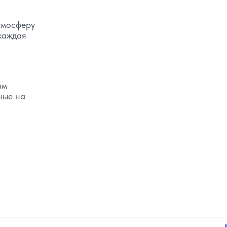
тмосферу
 каждая
ым
ные на