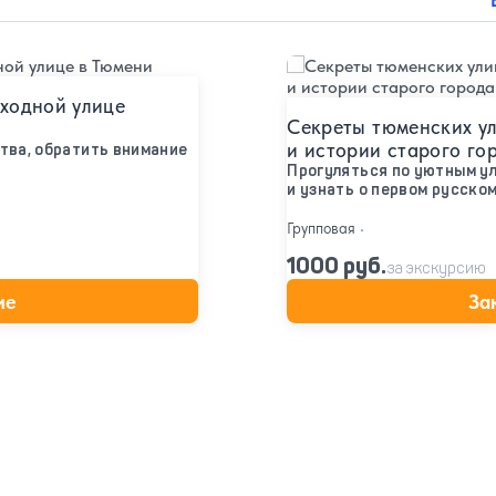
Подробнее
ходной улице
Секреты тюменских ул
и истории старого го
тва, обратить внимание
Прогуляться по уютным ул
и узнать о первом русско
Групповая
•
1000 руб.
за экскурсию
ие
За