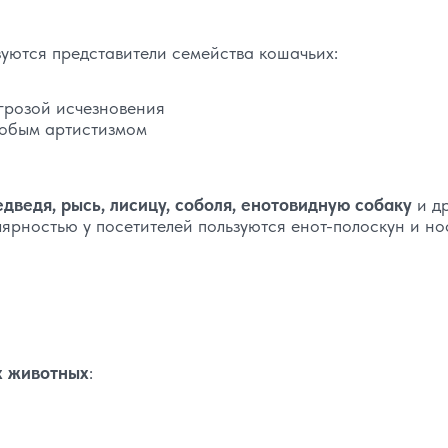
уются представители семейства кошачьих:
угрозой исчезновения
собым артистизмом
едведя, рысь, лисицу, соболя, енотовидную собаку
и д
рностью у посетителей пользуются енот-полоскун и но
х животных
: