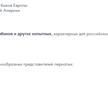
х быков Европы
ой Америки
абанов и других копытных,
характерных для российских
нообразных представителей пернатых: