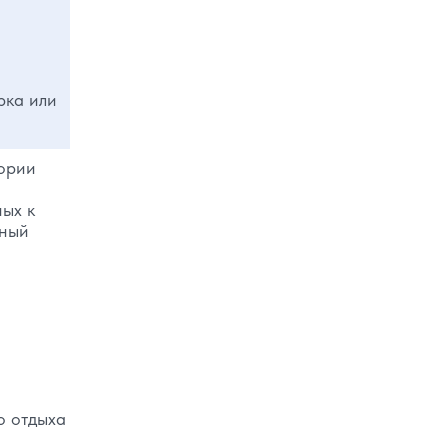
рка или
тории
ных к
ьный
о отдыха