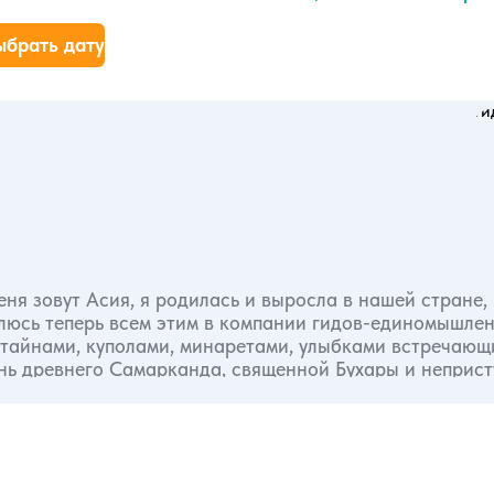
ыбрать дату
ня зовут Асия, я родилась и выросла в нашей стране,
елюсь теперь всем этим в компании гидов-единомышле
 тайнами, куполами, минаретами, улыбками встречающ
знь древнего Самарканда, священной Бухары и неприс
бы погрузить в манящую историю этих прекрасных горо