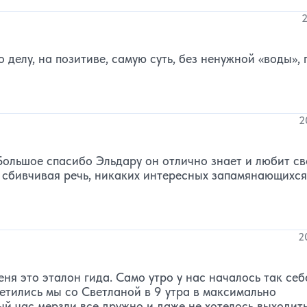
2
делу, на позитиве, самую суть, без ненужной «воды»,
2
Большое спасибо Эльдару он отлично знает и любит с
- сбивчивая речь, никаких интересных запамянающихся
2
ня это эталон гида. Само утро у нас началось так себ
ретились мы со Светланой в 9 утра в максимально
й час мерзли все дружно и даже не хотелось выходить