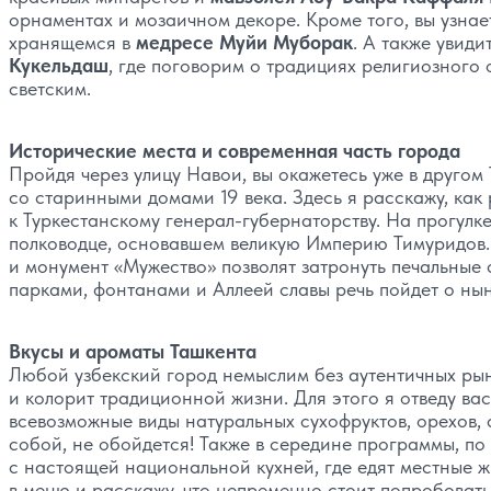
орнаментах и мозаичном декоре. Кроме того, вы узна
хранящемся в
медресе Муйи Муборак
. А также увид
Кукельдаш
, где поговорим о традициях религиозного
светским.
Исторические места и современная часть города
Пройдя через улицу Навои, вы окажетесь уже в другом
со старинными домами 19 века. Здесь я расскажу, как
к Туркестанскому генерал-губернаторству. На прогулк
полководце, основавшем великую Империю Тимуридов
и монумент «Мужество» позволят затронуть печальные
парками, фонтанами и Аллеей славы речь пойдет о нын
Вкусы и ароматы Ташкента
Любой узбекский город немыслим без аутентичных рын
и колорит традиционной жизни. Для этого я отведу ва
всевозможные виды натуральных сухофруктов, орехов, с
собой, не обойдется! Также в середине программы, п
с настоящей национальной кухней, где едят местные ж
в меню и расскажу, что непременно стоит попробоват