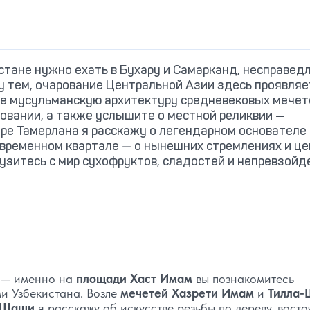
стане нужно ехать в Бухару и Самарканд, несправед
у тем, очарование Центральной Азии здесь проявляе
те мусульманскую архитектуру средневековых мечет
зовании, а также услышите о местной реликвии —
ере Тамерлана я расскажу о легендарном основателе
овременном квартале — о нынешних стремлениях и ц
грузитесь с мир сухофруктов, сладостей и непревзой
е — именно на
площади Хаст Имам
вы познакомитесь
и Узбекистана. Возле
мечетей Хазрети Имам
и
Тилла-
я Шаши
я расскажу об искусстве резьбы по дереву, вост