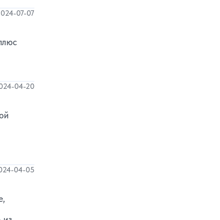
024-07-07
 плюс
024-04-20
вой
024-04-05
е,
 из