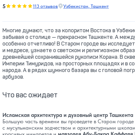
5
5
113 отзывов
Узбекистан, Ташкент
Оценка, количество звезд:
Многие думают, что за колоритом Востока в Узбеки
забывая о столице — прекрасном Ташкенте. А межд
особенно отчетливо! В Старом городе вы исследуе
и медресе, узнаете о светском и религиозном обра
древнейшей сохранившейся рукописи Корана. В скв
Империи Тимуридов, на просторных площадях и в с
народа. А в рядах шумного базара вы с головой по
арбузов.
Что вас ожидает
Исламская архитектура и духовный центр Ташкента
Большую часть времени вы проведете в Старом город
с мусульманским зодчеством и архитектурными школам
красивых минаретов и
мавзолея Абу-Бакра Каффал