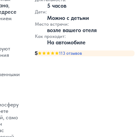
ана
,
5 часов
едресе
Дети:
Можно с детьми
анием
Место встречи:
возле вашего отеля
Как проходит:
На автомобиле
руют
5
Оценка, количество звезд:
113 отзывов
5
ения
женными
мосферу
оете
ий, само
и
ас
ческий