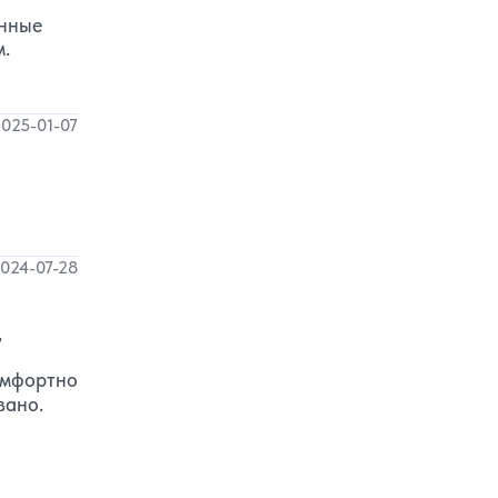
анные
м.
025-01-07
024-07-28
,
омфортно
вано.