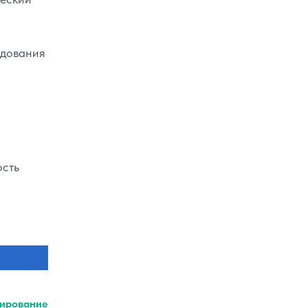
едования
ость
ирование