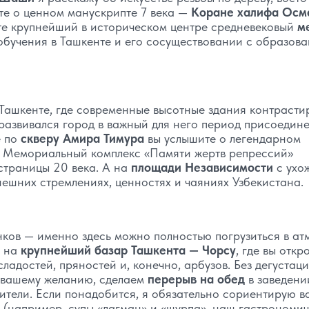
ете о ценном манускрипте 7 века —
Коране халифа Осм
ите крупнейший в историческом центре средневековый
м
 обучения в Ташкенте и его сосуществовании с образов
 Ташкенте, где современные высотные здания контрасти
 развивался город в важный для него период присоедин
е по
скверу Амира Тимура
вы услышите о легендарном
. Мемориальный комплекс «Памяти жертв репрессий»
 страницы 20 века. А на
площади Независимости
с ухо
ешних стремлениях, ценностях и чаяниях Узбекистана.
ков — именно здесь можно полностью погрузиться в ат
с на
крупнейший базар Ташкента — Чорсу
, где вы откр
ладостей, пряностей и, конечно, арбузов. Без дегустац
о вашему желанию, сделаем
перерыв на обед
в заведени
ители. Если понадобится, я обязательно сориентирую в
ь (например, супы «лагман» и «шурпа», наш гастрономи