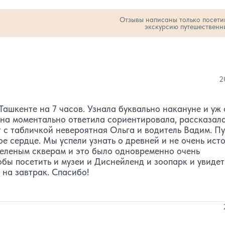
Отзывы написаны только посет
экскурсию путешественн
во звезд:
количество звезд:
2
1
2
Ташкенте на 7 часов. Узнала буквально накануне и уж 
она моментально ответила сориентировала, рассказал
т с табличкой невероятная Ольга и водитель Вадим. Пу
е сердце. Мы успели узнать о древней и не очень ист
 зеленым скверам и это было одновременно очень
обы посетить и музеи и Диснейленд и зоопарк и увидет
 на завтрак. Спасибо!