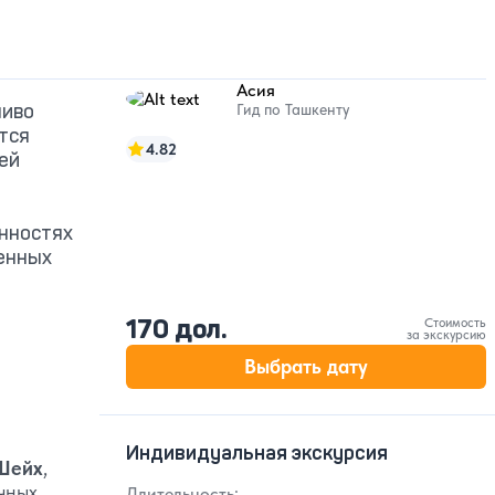
Асия
ливо
Гид по Ташкенту
тся
4.82
ей
енностях
денных
170 дол.
Стоимость
за экскурсию
Выбрать дату
Индивидуальная экскурсия
Шейх
,
очных
Длительность: