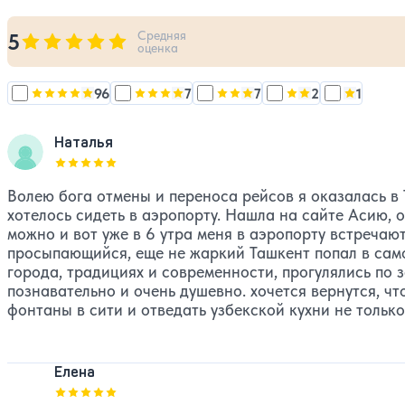
Средняя
5
Оценка, количество звезд:
5
оценка
96
7
7
2
1
Оценка, количество звезд:
Оценка, количество звезд:
5
Оценка, количество звезд:
Оценка, количест
4
Оценка, 
3
Наталья
Оценка, количество звезд:
5
Волею бога отмены и переноса рейсов я оказалась в 
хотелось сидеть в аэропорту. Нашла на сайте Асию, 
можно и вот уже в 6 утра меня в аэропорту встречаю
просыпающийся, еще не жаркий Ташкент попал в само
города, традициях и современности, прогулялись по
познавательно и очень душевно. хочется вернутся, чт
фонтаны в сити и отведать узбекской кухни не только
Елена
Оценка, количество звезд:
5