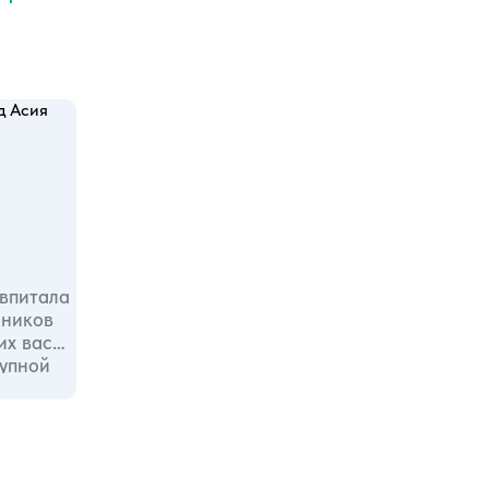
 впитала
нников
их вас
тупной
дов!