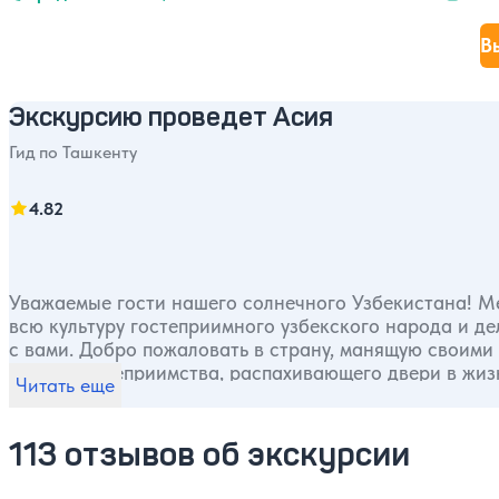
В
Экскурсию проведет Асия
Гид по Ташкенту
4.82
Уважаемые гости нашего солнечного Узбекистана! Ме
всю культуру гостеприимного узбекского народа и д
с вами. Добро пожаловать в страну, манящую своими
людей; гостеприимства, распахивающего двери в жи
Читать еще
Хивы, ну и многоликого Ташкента. Мы ждем вас, что
113 отзывов об экскурсии