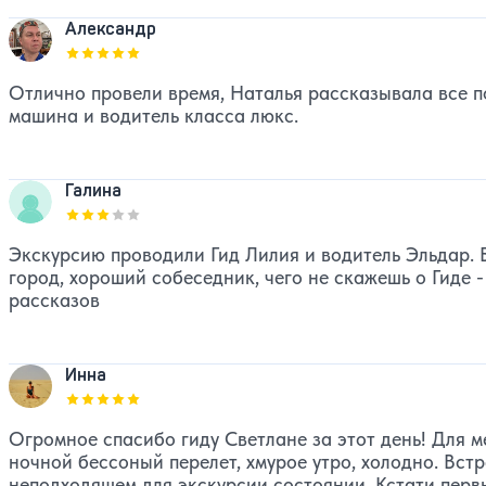
Александр
Оценка, количество звезд:
5
Отлично провели время, Наталья рассказывала все по 
машина и водитель класса люкс.
Галина
Оценка, количество звезд:
3
Экскурсию проводили Гид Лилия и водитель Эльдар. 
город, хороший собеседник, чего не скажешь о Гиде 
рассказов
Инна
Оценка, количество звезд:
5
Огромное спасибо гиду Светлане за этот день! Для ме
ночной бессоный перелет, хмурое утро, холодно. Вст
неподходящем для экскурсии состоянии. Кстати первы