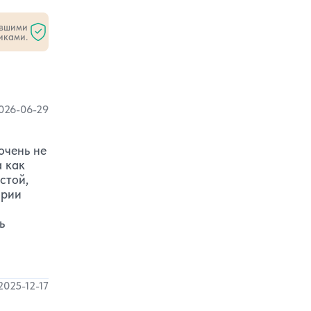
ившими
иками.
026-06-29
очень не
а как
стой,
ории
ь
2025-12-17