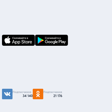
Скачайте приложение
В приложении Ваши заявки и документы
по ним всегда под рукой!
Подпишитесь на нас
Чтобы первыми быть в курсе распродаж и
акций - подписывайтесь на нас в соцсетях
Подписчиков
Подписчиков
34 140
21 176