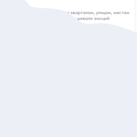
Разобрать ядро Нью-Йорка по кварталам, улицам, местам
событий и удержаться на ногах от шквала эмоций
Индивидуальная
406 дол.
за экскурсию
Заказ и описание
5
26 отзывов
Американское крыло музея Метрополитен
Раскрыть историю Нью-Йорка и Америки через искусство
и услышать любопытные рассказы о художниках
Индивидуальная
160 дол.
за экскурсию