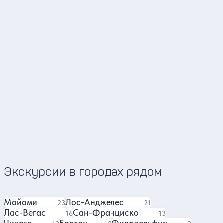
Дима
Светлана
4.88
123 отзыва
Экскурсии в городах рядом
Майами
Лос-Анджелес
экскурсии
экскурсия
23
21
Лас-Вегас
Сан-Франциско
экскурсий
экскурсий
16
13
Чикаго
Бостон
Филадельфия
экскурсий
экскурсий
экскурсии