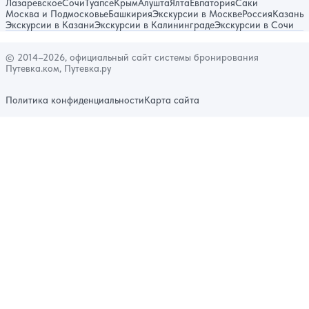
Лазаревское
Сочи
Туапсе
Крым
Алушта
Ялта
Евпатория
Саки
Москва и Подмосковье
Башкирия
Экскурсии в Москве
Россия
Казань
Экскурсии в Казани
Экскурсии в Калининграде
Экскурсии в Сочи
© 2014–2026, официальный сайт системы бронирования
Путевка.ком, Путевка.ру
Политика конфиденциальности
Карта сайта