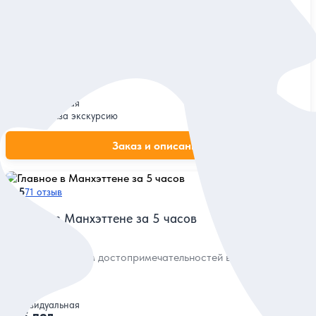
Нью-Йорк от истоков до наших дней
Статуя Свободы, остров Эллис, Нижний Манхэттен и другие
визитные карточки города
Индивидуальная
360 дол.
за экскурсию
Заказ и описание
5
71 отзыв
Главное в Манхэттене за 5 часов
Увидеть максимум достопримечательностей в самом центре
города
Индивидуальная