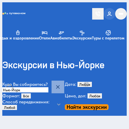
Putevka.com
тдых и оздоровление
Отели
Авиабилеты
Экскурсии
Туры с перелетом
Экскурсии в Нью-Йорке
Куда Вы собираетесь?
Дата:
Формат:
Цена, дол:
Способ передвижения:
Найти экскурсии
Категории и места
Музеи и искусство
Авторские туры
Искусство и музеи
Парки
35
27
25
2