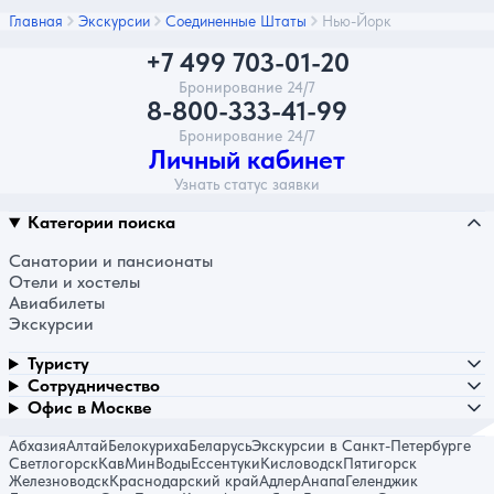
Главная
Экскурсии
Соединенные Штаты
Нью-Йорк
+7 499 703-01-20
Бронирование 24/7
8-800-333-41-99
Бронирование 24/7
Личный кабинет
Узнать статус заявки
Категории поиска
Санатории и пансионаты
Отели и хостелы
Авиабилеты
Экскурсии
Туристу
Сотрудничество
Офис в Москве
Абхазия
Алтай
Белокуриха
Беларусь
Экскурсии в Санкт-Петербурге
Светлогорск
КавМинВоды
Ессентуки
Кисловодск
Пятигорск
Железноводск
Краснодарский край
Адлер
Анапа
Геленджик