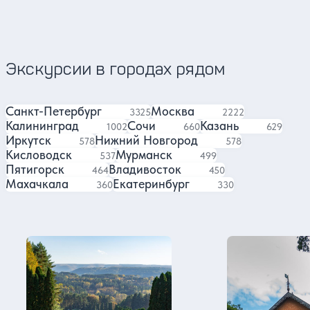
замечательный г
4.96
путешествовать 
132 отзыва
достопримечател
Экскурсии в городах рядом
Санкт-Петербург
Москва
экскурсий
экскурсии
3325
2222
Калининград
Сочи
Казань
экскурсии
экскурсий
экскурси
1002
660
629
Иркутск
Нижний Новгород
экскурсий
экскурсий
578
578
Кисловодск
Мурманск
экскурсий
экскурсий
537
499
Пятигорск
Владивосток
экскурсии
экскурсий
464
450
Махачкала
Екатеринбург
экскурсий
экскурсий
360
330
Ессентуки в нашем блоге