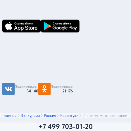
В приложении Ваши заявки и документы
по ним всегда под рукой!
Подпишитесь на нас
Чтобы первыми быть в курсе распродаж и
акций - подписывайтесь на нас в соцсетях
Подписчиков
Подписчиков
34 140
21 176
Главная
Экскурсии
Россия
Ессентуки
Институт механотерапии
+7 499 703-01-20