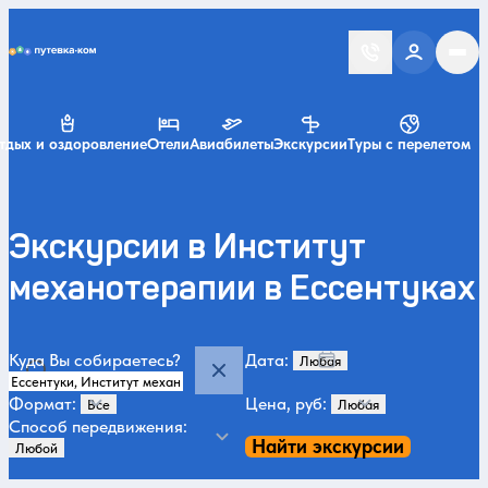
Putevka.com
тдых и оздоровление
Отели
Авиабилеты
Экскурсии
Туры с перелетом
Экскурсии в Институт
механотерапии в Ессентуках
Куда Вы собираетесь?
Дата:
Формат:
Цена, руб:
Способ передвижения:
Найти экскурсии