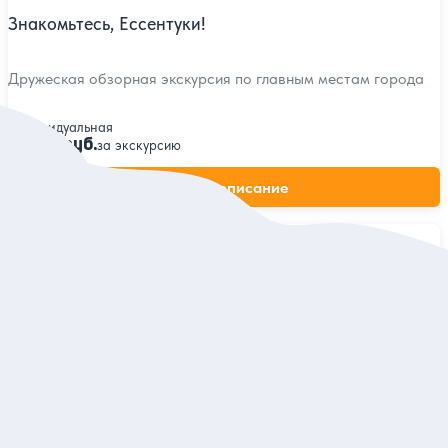
Знакомьтесь, Ессентуки!
Дружеская обзорная экскурсия по главным местам города
Индивидуальная
8 000 руб.
за экскурсию
Заказ и описание
5
30 отзывов
Добро пожаловать в Ессентуки!
Погулять по уютному курортному городу и узнать о нём
интересные факты на обзорной экскурсии
Индивидуальная
8 800 руб.
за экскурсию