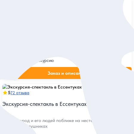
5
86 отзывов
Ессентуки — город, где сбываются мечты!
Вдохновляющая прогулка по самым интересным местам
курорта с яркими историческими деталями
Индивидуальная
7 800 руб.
за экскурсию
Заказ и описание
5
72 отзыва
Экскурсия-спектакль в Ессентуках
Узнать город и его людей поближе на нестандартной
прогулке в наушниках