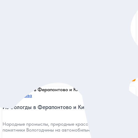
5
160 отзывов
О Вологде — с интересом и любовью!
Узнать и полюбить провинциальный губернский город
на душевной прогулке по историческому центру
Индивидуальная
3 500 руб.
за экскурсию
Заказ и описание
5
132 отзыва
Из Вологды в Ферапонтово и Кириллов
Народные промыслы, природные красоты и религиозные
памятники Вологодчины на автомобильной экскурсии