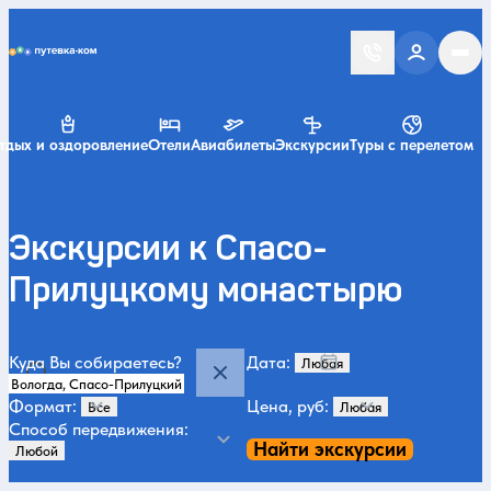
Putevka.com
тдых и оздоровление
Отели
Авиабилеты
Экскурсии
Туры с перелетом
Экскурсии к Спасо-
Прилуцкому монастырю
Куда Вы собираетесь?
Дата:
Формат:
Цена, руб:
Способ передвижения:
Найти экскурсии