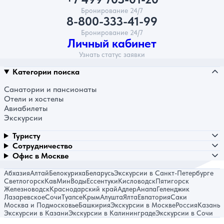
Бронирование 24/7
8-800-333-41-99
Бронирование 24/7
Личный кабинет
Узнать статус заявки
Категории поиска
Санатории и пансионаты
Отели и хостелы
Авиабилеты
Экскурсии
Туристу
Сотрудничество
Офис в Москве
Абхазия
Алтай
Белокуриха
Беларусь
Экскурсии в Санкт-Петербурге
Светлогорск
КавМинВоды
Ессентуки
Кисловодск
Пятигорск
Железноводск
Краснодарский край
Адлер
Анапа
Геленджик
Лазаревское
Сочи
Туапсе
Крым
Алушта
Ялта
Евпатория
Саки
Москва и Подмосковье
Башкирия
Экскурсии в Москве
Россия
Казань
Экскурсии в Казани
Экскурсии в Калининграде
Экскурсии в Сочи