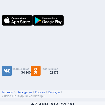
В приложении Ваши заявки и документы
по ним всегда под рукой!
Подпишитесь на нас
Чтобы первыми быть в курсе распродаж и
акций - подписывайтесь на нас в соцсетях
Подписчиков
Подписчиков
34 140
21 176
Главная
Экскурсии
Россия
Вологда
Спасо-Прилуцкий монастырь
+7 499 703-01-20