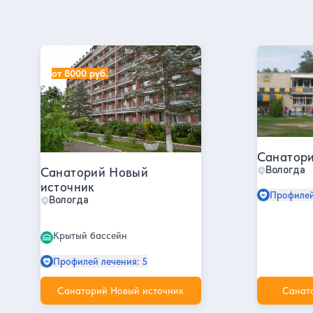
Санатории в Вологде
Санаторий Новый источник
Санаторий
от 8000 руб.
Санатори
Вологда
Санаторий Новый
источник
Профилей
Вологда
Крытый бассейн
Профилей лечения: 5
Санаторий Новый источник
Санат