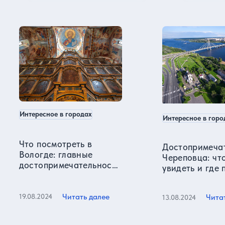
Вологда в нашем блоге
Интересное в городах
Интересное в горо
Что посмотреть в
Достопримеча
Вологде: главные
Череповца: чт
достопримечательности
увидеть и где
города
Читать далее
Чита
19.08.2024
13.08.2024
Все статьи