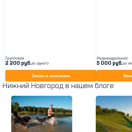
Групповая
Индивидуальная
2 200 руб.
5 000 руб.
за одного
за э
Заказ и описание
Зак
Нижний Новгород в нашем блоге