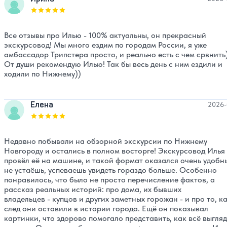
Оценка, количество звезд:
5
Все отзывы про Илью - 100% актуальны, он прекрасный
экскурсовод! Мы много ездим по городам России, я уже
амбассадор Трипстера просто, и реально есть с чем срвнить
От души рекомендую Илью! Так бы весь день с ним ездили и
ходили по Нижнему))
Елена
2026-
Оценка, количество звезд:
5
Недавно побывали на обзорной экскурсии по Нижнему
Новгороду и остались в полном восторге! Экскурсовод Илья
провёл её на машине, и такой формат оказался очень удобн
не устаёшь, успеваешь увидеть гораздо больше. Особенно
понравилось, что было не просто перечисление фактов, а
рассказ реальных историй: про дома, их бывших
владельцев - купцов и других заметных горожан - и про то, к
след они оставили в истории города. Ещё он показывал
картинки, что здорово помогало представить, как всё выгля