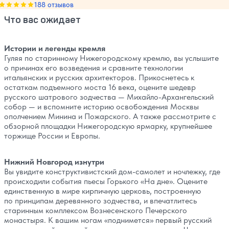
Оценка, количество звезд:
188 отзывов
5
Что вас ожидает
Истории и легенды кремля
Гуляя по старинному Нижегородскому кремлю, вы услышите
о причинах его возведения и сравните технологии
итальянских и русских архитекторов. Прикоснетесь к
остаткам подъемного моста 16 века, оцените шедевр
русского шатрового зодчества — Михайло-Архангельский
собор — и вспомните историю освобождения Москвы
ополчением Минина и Пожарского. А также рассмотрите с
обзорной площадки Нижегородскую ярмарку, крупнейшее
торжище России и Европы.
Нижний Новгород изнутри
Вы увидите конструктивистский дом-самолет и ночлежку, где
происходили события пьесы Горького «На дне». Оцените
единственную в мире кирпичную церковь, построенную
по принципам деревянного зодчества, и впечатлитесь
старинным комплексом Вознесенского Печерского
монастыря. К вашим ногам «поднимется» первый русский