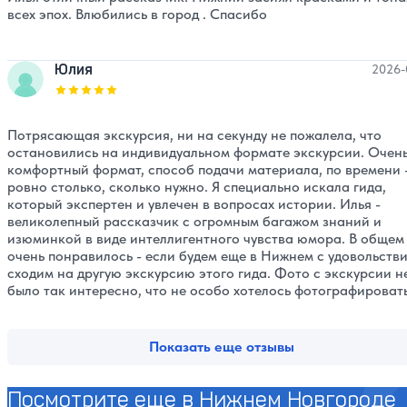
всех эпох. Влюбились в город . Спасибо
Юлия
2026-
Оценка, количество звезд:
5
Потрясающая экскурсия, ни на секунду не пожалела, что
остановились на индивидуальном формате экскурсии. Очен
комфортный формат, способ подачи материала, по времени 
ровно столько, сколько нужно. Я специально искала гида,
который экспертен и увлечен в вопросах истории. Илья -
великолепный рассказчик с огромным багажом знаний и
изюминкой в виде интеллигентного чувства юмора. В общем
очень понравилось - если будем еще в Нижнем с удовольств
сходим на другую экскурсию этого гида. Фото с экскурсии не
было так интересно, что не особо хотелось фотографировать
Показать еще отзывы
Посмотрите еще в Нижнем Новгороде