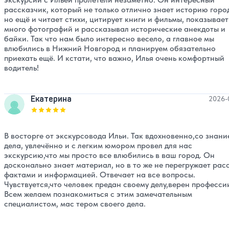
рассказчик, который не только отлично знает историю горо
но ещё и читает стихи, цитирует книги и фильмы, показывает
много фотографий и рассказывал исторические анекдоты и
байки. Так что нам было интересно весело, а главное мы
влюбились в Нижний Новгород и планируем обязательно
приехать ещё. И кстати, что важно, Илья очень комфортный
водитель!
Екатерина
2026-
Оценка, количество звезд:
5
В восторге от экскурсовода Ильи. Так вдохновенно,со знани
дела, увлечённо и с легким юмором провел для нас
экскурсию,что мы просто все влюбились в ваш город. Он
досконально знает материал, но в то же не перегружает рас
фактами и информацией. Отвечает на все вопросы.
Чувствуется,что человек предан своему делу,верен професси
Всем желаем познакомиться с этим замечательным
специалистом, мас тером своего дела.