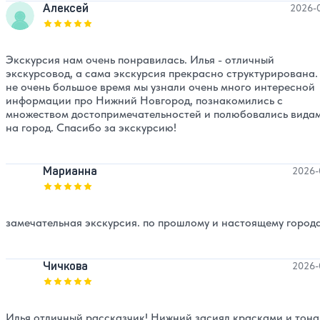
Алексей
2026-
Оценка, количество звезд:
5
Экскурсия нам очень понравилась. Илья - отличный
экскурсовод, а сама экскурсия прекрасно структурирована.
не очень большое время мы узнали очень много интересной
информации про Нижний Новгород, познакомились с
множеством достопримечательностей и полюбовались вида
на город. Спасибо за экскурсию!
Марианна
2026-
Оценка, количество звезд:
5
замечательная экскурсия. по прошлому и настоящему города
Чичкова
2026-
Оценка, количество звезд:
5
Илья отличный рассказчик! Нижний засиял красками и тон