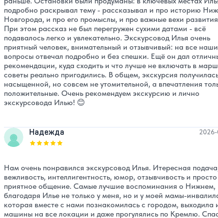
раньше. Остановки были продуманы: в ключевых местах Иль
подробно раскрывал тему - рассказывал и про историю Ниж
Новгорода, и про его промыслы, и про важные вехи развития
При этом рассказ не был перегружен сухими датами - всё
подавалось легко и увлекательно. Экскурсовод Илья очень
приятный человек, внимательный и отзывчивый: на все наши
вопросы отвечал подробно и без спешки. Ещё он дал отличн
рекомендации, куда сходить и что лучше не включать в марш
советы реально пригодились. В общем, экскурсия получилас
насыщенной, но совсем не утомительной, а впечатления тол
положительные. Очень рекомендуем экскурсию и лично
экскурсовода Илью! 😊
Надежда
2026-
Оценка, количество звезд:
5
Нам очень понравился экскурсовод Илья. Итересная подача
вежливость, интеллигентность, юмор, отзывчивость и просто
приятное общение. Самые лучшие воспоминания о Нижнем,
благодаря Илье не только у меня, но и у моей мамы-инвалил
которая вместе с нами познакомилась с городом, выходила 
машины на все локации и даже прогулялись по Кремлю. Спа