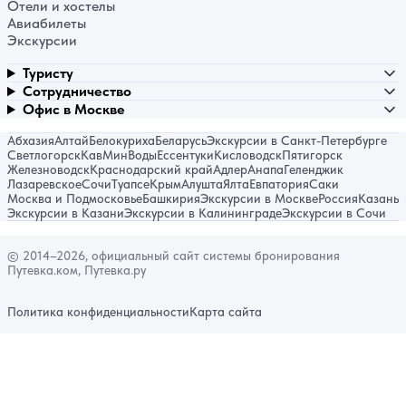
Отели и хостелы
Авиабилеты
Экскурсии
Туристу
Сотрудничество
Офис в Москве
Абхазия
Алтай
Белокуриха
Беларусь
Экскурсии в Санкт-Петербурге
Светлогорск
КавМинВоды
Ессентуки
Кисловодск
Пятигорск
Железноводск
Краснодарский край
Адлер
Анапа
Геленджик
Лазаревское
Сочи
Туапсе
Крым
Алушта
Ялта
Евпатория
Саки
Москва и Подмосковье
Башкирия
Экскурсии в Москве
Россия
Казань
Экскурсии в Казани
Экскурсии в Калининграде
Экскурсии в Сочи
© 2014–2026, официальный сайт системы бронирования
Путевка.ком, Путевка.ру
Политика конфиденциальности
Карта сайта