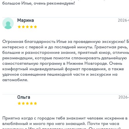
большое Илье, очень рекомендуем!
Марина
2026-
Оценка, количество звезд:
5
Огромная благодарность Илье за проведенную экскурсию! 
интересно с первой и до последней минуты. Грамотная речь,
большие и разносторонние знания, приятный юмор, отличн
рекомендации, которые помогли спланировать дальнейшую
самостоятельную программу в Нижнем Новгороде. Очень
комфортный индивидуальный формат проведения, а также
удачное совмещение пешеходной части и экскурсии на
автомобиле.
Ольга
2026-
Оценка, количество звезд:
5
Приятно когда с городом тебя знакомит человек искренне в
влюблённый и много про него знающий. Почти три часа
экскурсии с Ильей пролетели незаметно. Он интересный