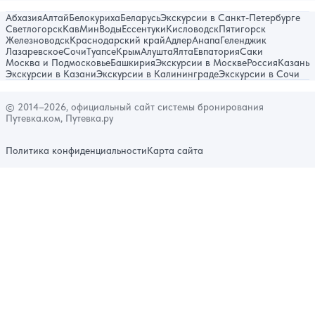
Абхазия
Алтай
Белокуриха
Беларусь
Экскурсии в Санкт-Петербурге
Светлогорск
КавМинВоды
Ессентуки
Кисловодск
Пятигорск
Железноводск
Краснодарский край
Адлер
Анапа
Геленджик
Лазаревское
Сочи
Туапсе
Крым
Алушта
Ялта
Евпатория
Саки
Москва и Подмосковье
Башкирия
Экскурсии в Москве
Россия
Казань
Экскурсии в Казани
Экскурсии в Калининграде
Экскурсии в Сочи
© 2014–2026, официальный сайт системы бронирования
Путевка.ком, Путевка.ру
Политика конфиденциальности
Карта сайта