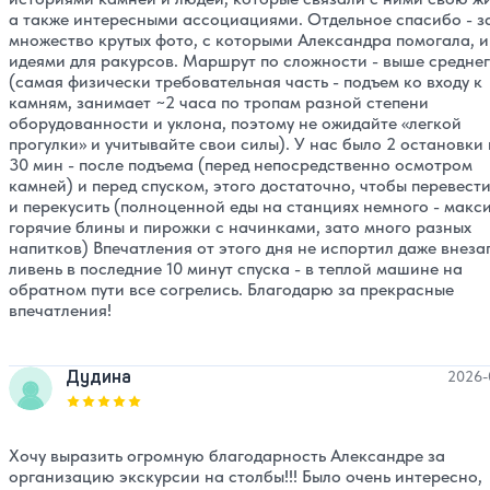
а также интересными ассоциациями. Отдельное спасибо - з
множество крутых фото, с которыми Александра помогала, и
идеями для ракурсов. Маршрут по сложности - выше средне
(самая физически требовательная часть - подъем ко входу к
камням, занимает ~2 часа по тропам разной степени
оборудованности и уклона, поэтому не ожидайте «легкой
прогулки» и учитывайте свои силы). У нас было 2 остановки 
30 мин - после подъема (перед непосредственно осмотром
камней) и перед спуском, этого достаточно, чтобы перевести
и перекусить (полноценной еды на станциях немного - макс
горячие блины и пирожки с начинками, зато много разных
напитков) Впечатления от этого дня не испортил даже внез
ливень в последние 10 минут спуска - в теплой машине на
обратном пути все согрелись. Благодарю за прекрасные
впечатления!
Дудина
2026-
Оценка, количество звезд:
5
Хочу выразить огромную благодарность Александре за
организацию экскурсии на столбы!!! Было очень интересно,