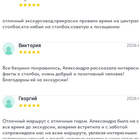
Оценка, количество звезд:
5
отличный экскурсовод.прекрасно провели время на централ
столбах.кто небыл на столбах.советую к посещению
Виктория
2026-
Оценка, количество звезд:
5
Все безумно понравилось, Александра рассказала интересн
факты о столбах, очень добрый и позитивный человек!
Благодарны ей за экскурсию!
Георгий
2026-
Оценка, количество звезд:
5
Отличный маршрут с отличным гидом. Александра была на с
все время до экскурсии, вовремя встретила и с заботой
сопровождала нас на всем маршруте, увлекая интересными
историями камней и людей, которые связали с ними свою жи