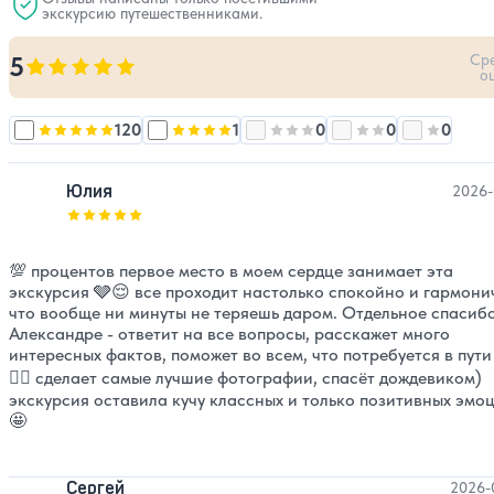
экскурсию путешественниками.
Ср
5
Оценка, количество звезд:
5
о
120
1
0
0
0
Оценка, количество звезд:
Оценка, количество звезд:
5
Оценка, количество звезд:
Оценка, количест
4
Оценка, 
3
Юлия
2026-
Оценка, количество звезд:
5
💯 процентов первое место в моем сердце занимает эта
экскурсия 🩶😌 все проходит настолько спокойно и гармони
что вообще ни минуты не теряешь даром. Отдельное спасибо 
Александре - ответит на все вопросы, расскажет много
интересных фактов, поможет во всем, что потребуется в пути
❤️‍🔥 сделает самые лучшие фотографии, спасёт дождевиком)
экскурсия оставила кучу классных и только позитивных эмо
🤩
Сергей
2026-