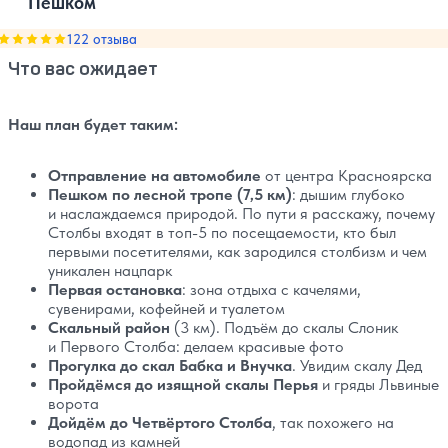
Пешком
Оценка, количество звезд:
122 отзыва
5
Что вас ожидает
Наш план будет таким:
Отправление на автомобиле
от центра Красноярска
Пешком по лесной тропе (7,5 км)
: дышим глубоко
и наслаждаемся природой. По пути я расскажу, почему
Столбы входят в топ-5 по посещаемости, кто был
первыми посетителями, как зародился столбизм и чем
уникален нацпарк
Первая остановка
: зона отдыха с качелями,
сувенирами, кофейней и туалетом
Скальный район
(3 км). Подъём до скалы Слоник
и Первого Столба: делаем красивые фото
Прогулка до скал Бабка и Внучка
. Увидим скалу Дед
Пройдёмся до изящной скалы Перья
и гряды Львиные
ворота
Дойдём до Четвёртого Столба
, так похожего на
водопад из камней