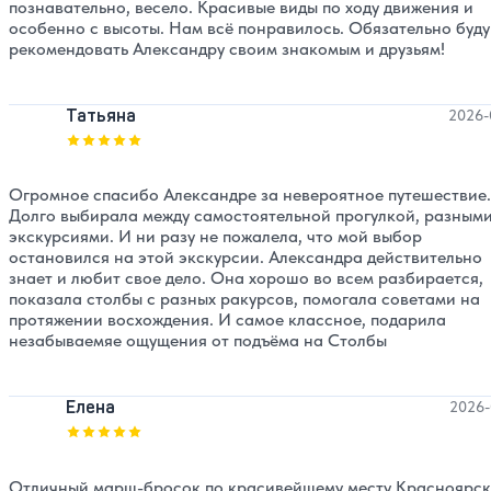
познавательно, весело. Красивые виды по ходу движения и
особенно с высоты. Нам всё понравилось. Обязательно буду
рекомендовать Александру своим знакомым и друзьям!
Татьяна
2026-
Оценка, количество звезд:
5
Огромное спасибо Александре за невероятное путешествие.
Долго выбирала между самостоятельной прогулкой, разным
экскурсиями. И ни разу не пожалела, что мой выбор
остановился на этой экскурсии. Александра действительно
знает и любит свое дело. Она хорошо во всем разбирается,
показала столбы с разных ракурсов, помогала советами на
протяжении восхождения. И самое классное, подарила
незабываемяе ощущения от подъёма на Столбы
Елена
2026-
Оценка, количество звезд:
5
Отличный марш-бросок по красивейшему месту Красноярс