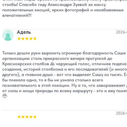
столбы! Спасибо гиду Александре Зуевой за массу
положительных эмоций, ярких фотографий и незабываемых
впечатлений!!!
Адель
2026-
Оценка, количество звезд:
5
Только дошли руки выразить огромную благодарность Саше 
организацию столь прекрасного вечера прогулкой до
Красноярских столбов 🙏 чарующий голос, отличная подача
создания, историй столбизма и его последователей (и много
другого), а главное душа - вот что выделяет Сашу из тысяч. 
бы поехала одна, то я бы не узнала столько всего
познавательного в этой локации. Ну а то, что завораживает 
от силы и мощи природы по всему маршруту - это и ежу поня
🥹
2026-
Оценка, количество звезд:
5