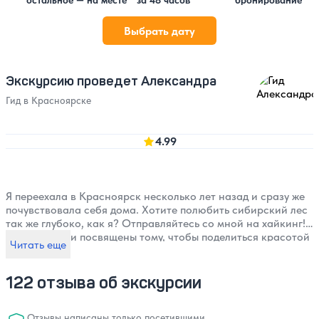
остальное — на месте
за 48 часов
бронирование
Выбрать дату
Экскурсию проведет Александра
Гид в Красноярске
4.99
Я переехала в Красноярск несколько лет назад и сразу же
почувствовала себя дома. Хотите полюбить сибирский лес
так же глубоко, как я? Отправляйтесь со мной на хайкинг!
Мои прогулки посвящены тому, чтобы поделиться красотой
Читать еще
и чудесами Сибири с гостями со всего мира. Вы откроете
для себя тропинки Красноярского края, погрузитесь в
звуки природы и попробуете местные вкусняшки. Я здесь,
122 отзыва об экскурсии
чтобы провести вас в незабываемое путешествие, которое
останется в вашем сердце на всю жизнь!
Отзывы написаны только посетившими