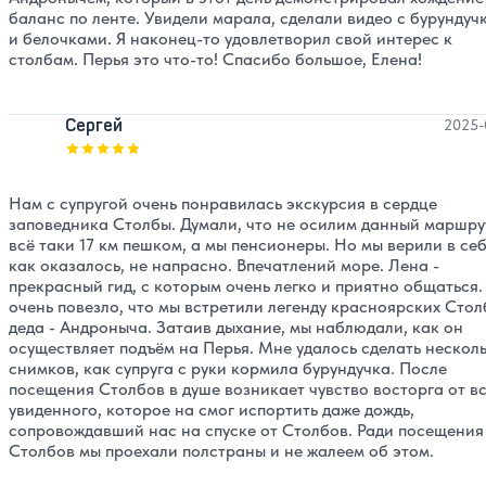
баланс по ленте. Увидели марала, сделали видео с бурундуч
и белочками. Я наконец-то удовлетворил свой интерес к
столбам. Перья это что-то! Спасибо большое, Елена!
Сергей
2025-
Оценка, количество звезд:
5
Нам с супругой очень понравилась экскурсия в сердце
заповедника Столбы. Думали, что не осилим данный маршру
всё таки 17 км пешком, а мы пенсионеры. Но мы верили в себ
как оказалось, не напрасно. Впечатлений море. Лена -
прекрасный гид, с которым очень легко и приятно общаться
очень повезло, что мы встретили легенду красноярских Стол
деда - Андроныча. Затаив дыхание, мы наблюдали, как он
осуществляет подъём на Перья. Мне удалось сделать нескол
снимков, как супруга с руки кормила бурундучка. После
посещения Столбов в душе возникает чувство восторга от в
увиденного, которое на смог испортить даже дождь,
сопровождавший нас на спуске от Столбов. Ради посещения
Столбов мы проехали полстраны и не жалеем об этом.