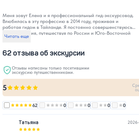
Меня зовут Елена и я профессиональный гид-экскурсовод.
Влюбилась в эту профессию в 2014 году, проживая и
работая гидом в Тайланде. Я постоянно совершенствуюсь и
черпаю знания, путешествуя по России и Юго-Восточной
Читать еще
Азии. Имела честь работать на Всемирной Универсиаде
2019 года. С большим удовольствием помогу вам влюбиться
в наш город и его окрестности!
62 отзыва об экскурсии
Отзывы написаны только посетившими
экскурсию путешественниками.
Ср
5
Оценка, количество звезд:
5
о
62
0
0
0
0
Оценка, количество звезд:
Оценка, количество звезд:
5
Оценка, количество звезд:
Оценка, количест
4
Оценка, 
3
Татьяна
2026-
Оценка, количество звезд:
5