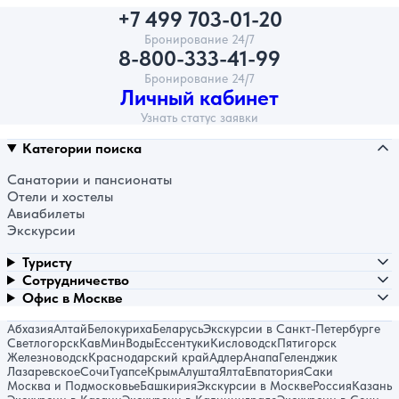
+7 499 703-01-20
Бронирование 24/7
8-800-333-41-99
Бронирование 24/7
Личный кабинет
Узнать статус заявки
Категории поиска
Санатории и пансионаты
Отели и хостелы
Авиабилеты
Экскурсии
Туристу
Сотрудничество
Офис в Москве
Абхазия
Алтай
Белокуриха
Беларусь
Экскурсии в Санкт-Петербурге
Светлогорск
КавМинВоды
Ессентуки
Кисловодск
Пятигорск
Железноводск
Краснодарский край
Адлер
Анапа
Геленджик
Лазаревское
Сочи
Туапсе
Крым
Алушта
Ялта
Евпатория
Саки
Москва и Подмосковье
Башкирия
Экскурсии в Москве
Россия
Казань