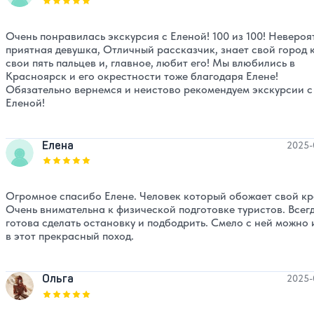
Оценка, количество звезд:
5
Очень понравилась экскурсия с Еленой! 100 из 100! Невероя
приятная девушка, Отличный рассказчик, знает свой город 
свои пять пальцев и, главное, любит его! Мы влюбились в
Красноярск и его окрестности тоже благодаря Елене!
Обязательно вернемся и неистово рекомендуем экскурсии с
Еленой!
Елена
2025-
Оценка, количество звезд:
5
Огромное спасибо Елене. Человек который обожает свой кр
Очень внимательна к физической подготовке туристов. Всег
готова сделать остановку и подбодрить. Смело с ней можно 
в этот прекрасный поход.
Ольга
2025-
Оценка, количество звезд:
5