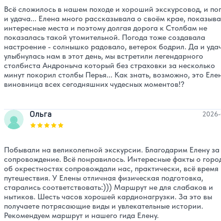
Всё сложилось в нашем походе и хороший экскурсовод, и по
и удача... Елена много рассказывала о своём крае, показыв
интересные места и поэтому долгая дорога к Столбам не
показалась такой утомительной. Погода тоже создавала
настроение - солнышко радовало, ветерок бодрил. Да и уда
улыбнулась нам в этот день, мы встретили легендарного
столбиста Андроныча который без страховки за несколько
минут покорил столбы Перья... Как знать, возможно, это Еле
виновница всех сегодняшних чудесных моментов!?
Ольга
2026-
Оценка, количество звезд:
5
Побывали на великолепной экскурсии. Благодарим Елену за
сопровождение. Всё понравилось. Интересные факты о горо
об окрестностях сопровождали нас, практически, всё время
путешествия. У Елены отличная физическая подготовка,
старались соответствовать:))) Маршрут не для слабаков и
нытиков. Шесть часов хорошей кардионагрузки. За это вы
получаете потрясающие виды и увлекательные истории.
Рекомендуем маршрут и нашего гида Елену.