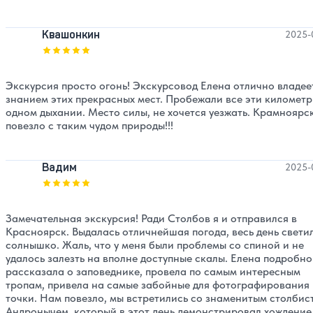
Квашонкин
2025-
Оценка, количество звезд:
5
Экскурсия просто огонь! Экскурсовод Елена отлично владее
знанием этих прекрасных мест. Пробежали все эти километр
одном дыхании. Место силы, не хочется уезжать. Крамноярс
повезло с таким чудом природы!!!
Вадим
2025-
Оценка, количество звезд:
5
Замечательная экскурсия! Ради Столбов я и отправился в
Красноярск. Выдалась отличнейшая погода, весь день свети
солнышко. Жаль, что у меня были проблемы со спиной и не
удалось залезть на вполне доступные скалы. Елена подробно
рассказала о заповеднике, провела по самым интересным
тропам, привела на самые забойные для фотографирования
точки. Нам повезло, мы встретились со знаменитым столбис
Андронычем, который в этот день демонстрировал хождение