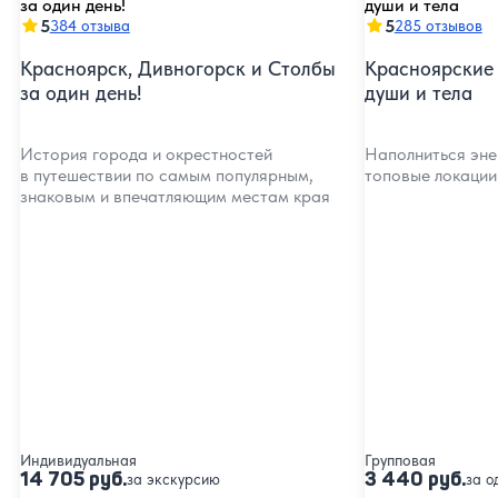
5
5
384 отзыва
285 отзывов
Красноярск, Дивногорск и Столбы
Красноярские 
за один день!
души и тела
История города и окрестностей
Наполниться эне
в путешествии по самым популярным,
топовые локации
знаковым и впечатляющим местам края
Индивидуальная
Групповая
14 705 руб.
3 440 руб.
за экскурсию
за о