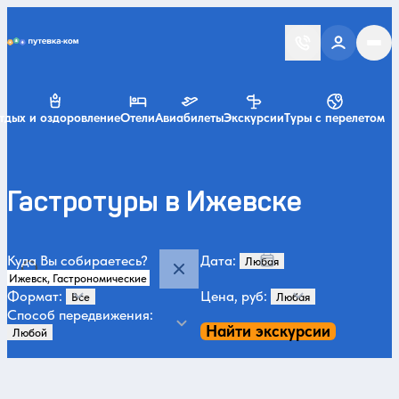
Putevka.com
тдых и оздоровление
Отели
Авиабилеты
Экскурсии
Туры с перелетом
Гастротуры в Ижевске
Куда Вы собираетесь?
Дата:
Формат:
Цена, руб:
Способ передвижения:
Найти экскурсии
Категории и места
Все
Гастрономические
Летом
История и архитектура
Парки
М
10
13
11
11