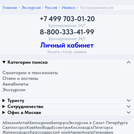
Главная
Экскурсии
Россия
Ижевск
Гастрономические
+7 499 703-01-20
Бронирование 24/7
8-800-333-41-99
Бронирование 24/7
Личный кабинет
Узнать статус заявки
Категории поиска
Санатории и пансионаты
Отели и хостелы
Авиабилеты
Экскурсии
Туристу
Сотрудничество
Офис в Москве
Абхазия
Алтай
Белокуриха
Беларусь
Экскурсии в Санкт-Петербурге
Светлогорск
КавМинВоды
Ессентуки
Кисловодск
Пятигорск
Железноводск
Краснодарский край
Адлер
Анапа
Геленджик