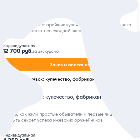
Из Ижевска в Сарапул!
Посетить один из старейших купеческих городов Среднего
Прикамья на авто-пешеходной экскурсии
Индивидуальная
12 700 руб.
за экскурсию
Заказ и описание
5
24 отзыва
Старый Ижевск: купечество, фабриканты, генералы
Узнать, как жили простые обыватели и первые лица города,
открыть секрет успеха ижевских оружейников
Индивидуальная