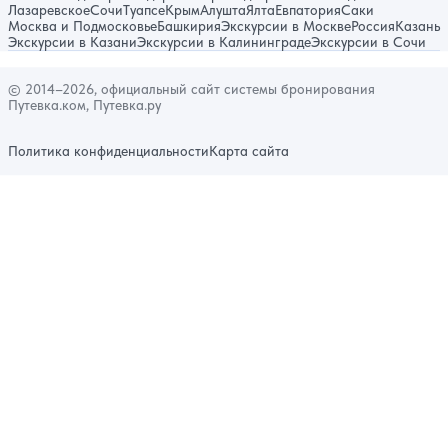
Лазаревское
Сочи
Туапсе
Крым
Алушта
Ялта
Евпатория
Саки
Москва и Подмосковье
Башкирия
Экскурсии в Москве
Россия
Казань
Экскурсии в Казани
Экскурсии в Калининграде
Экскурсии в Сочи
© 2014–2026, официальный сайт системы бронирования
Путевка.ком, Путевка.ру
Политика конфиденциальности
Карта сайта