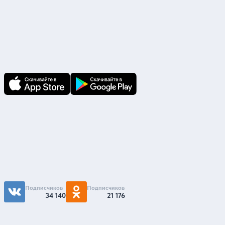
Скачайте приложение
В приложении Ваши заявки и документы
по ним всегда под рукой!
Подпишитесь на нас
Чтобы первыми быть в курсе распродаж и
акций - подписывайтесь на нас в соцсетях
Подписчиков
Подписчиков
34 140
21 176