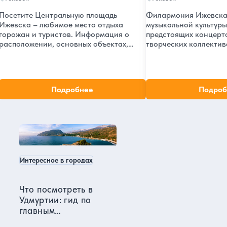
Посетите Центральную площадь
Филармония Ижевска 
Ижевска – любимое место отдыха
музыкальной культур
горожан и туристов. Информация о
предстоящих концертов, Информа
расположении, основных объектах,
творческих коллектив
мероприятиях и ближайших
филармонии, контакт
достопримечательностях для
проезда. Посетите яр
планирования идеальной прогулки.
события!
Подробнее
Подроб
Ижевск в нашем блоге
Интересное в городах
Что посмотреть в
Удмуртии: гид по
главным
достопримечательностям