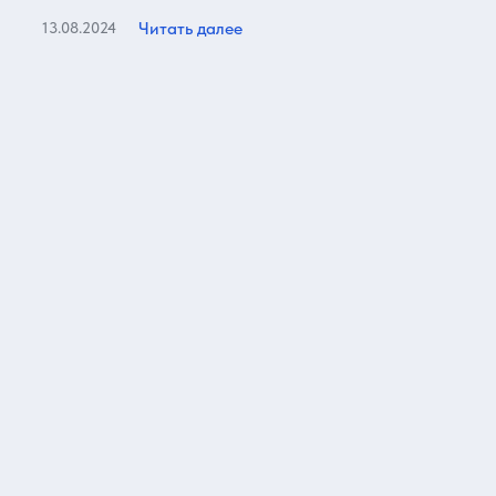
Читать далее
13.08.2024
Все статьи
Отзывы о нас
Более 15000 реальных отзывов от довольных клиентов на
известных ресурсах и нашем сайте!
5,0
Яндекс карты
920 отзывов
Оценка, количест
4,9
Google Maps
210 отзывов
Оценка, количест