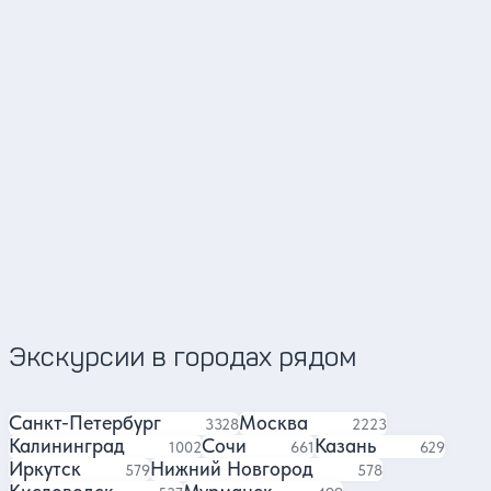
Сергей
Владимир
Ги
4.97
326 отзывов
Экскурсии в городах рядом
Санкт-Петербург
Москва
экскурсий
экскурсии
3328
2223
Калининград
Сочи
Казань
экскурсии
экскурсия
экскурсий
1002
661
629
Иркутск
Нижний Новгород
экскурсий
экскурсий
579
578