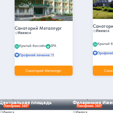
Санатори
Санаторий Металлург
Ижевск
Ижевск
Крытый б
Крытый бассейн
SPA
Профилей
Профилей лечения: 11
Санаторий Металлург
Сана
Другие интересные места и
достопримечательности в Ижевске
Центральная площадь
Филармония Ижевск
Центральная площадь
Филармония Иже
Панорама 360°
Панорама 360°
Ижевск
Ижевск