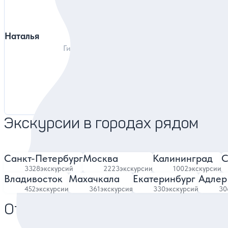
Наталья
Алексей
Гид в Иркутске
4.96
636 отзывов
Экскурсии в городах рядом
Санкт-Петербург
Москва
Калининград
С
3328
экскурсий
2223
экскурсии
1002
экскурсии
Владивосток
Махачкала
Екатеринбург
Адлер
452
экскурсии
361
экскурсия
330
экскурсий
30
Отели в Иркутске