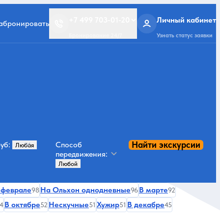
+7 499 703-01-20
Личный кабинет
забронировать
Бронирование 24/7
Узнать статус заявки
Найти экскурсии
уб:
Способ
передвижения:
 феврале
На Ольхон однодневные
В марте
98
96
92
В октябре
Нескучные
Хужир
В декабре
4
52
51
51
45