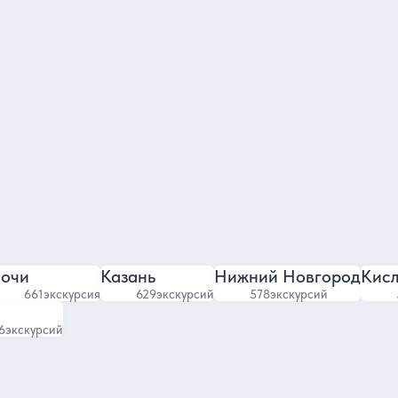
Сергей
Гид
Гид в Иркутс
4.97
4.9
551 отзыв
492 отзыва
очи
Казань
Нижний Новгород
Кис
661
экскурсия
629
экскурсий
578
экскурсий
6
экскурсий