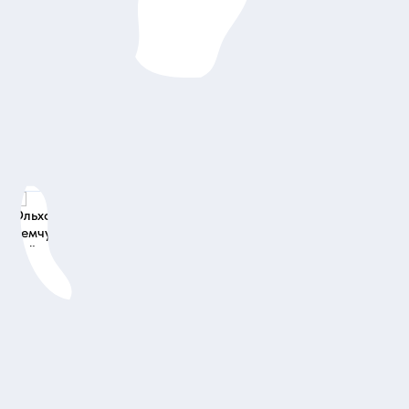
Супер экскурсия
Ольхон — жемчужина Байкала (в мини-группе)