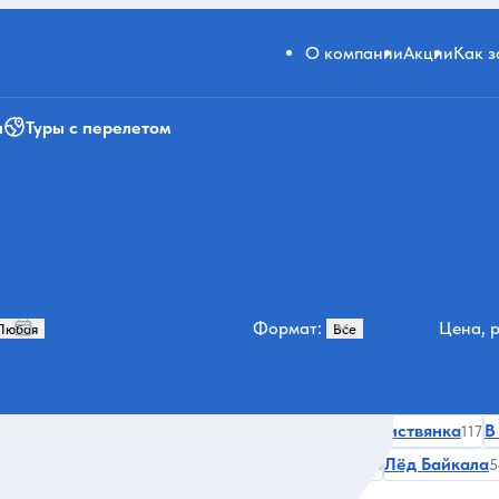
О компании
Акции
Как 
и
Туры с перелетом
Формат:
Цена, р
е туры
На Байкал однодневные
Посёлок Листвянка
В
332
175
117
астыри, церкви, храмы
Гастрономические
Лёд Байкала
62
56
5