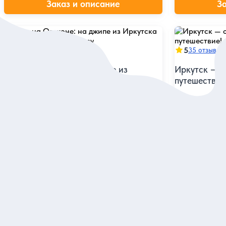
Заказ и описание
З
5
5
72 отзыва
35 отзывов
День на Ольхоне: на джипе из
Иркутск — о
Иркутска по живописному острову
путешествие
Прочувствовать колорит аутентичной
Ощутить пульс
бурятской культуры, знакомясь с главными
предания и на
звёздами Байкала
время года
Индивидуальная
Индивидуальна
38 900 руб.
34 350 руб.
за экскурсию
Заказ и описание
З
Посмотрите еще в Иркутске