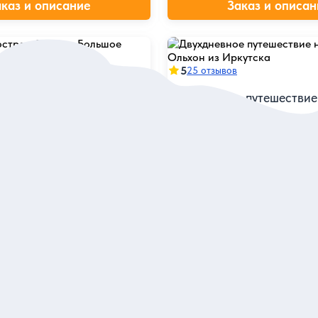
аказ и описание
Заказ и описан
5
25 отзывов
стров Ольхон. Большое
Двухдневное путешествие
!
Ольхон из Иркутска
 Байкала, открыть его
Посетить все «визитные карто
сладиться видами в любое
сакральные места острова в 
компании
я
Индивидуальная
74 000 руб.
за экскурсию
за экскурсию
аказ и описание
Заказ и описан