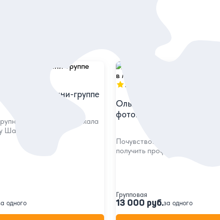
в
5
103 отзыва
а Ольхоне в мини-группе
Ольхон — одним днём:
фотопутешествие в мини-
крупнейшем острове Байкала
лу Шаманка
Почувствовать энергетику Ба
получить профессиональные 
Групповая
13 000 руб.
за одного
за одного