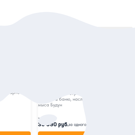
Сортировать:
По популярности
5
80 отзывов
Ольхон, мыс Бурхан и скала
группе
Шаманка: 3 дня в сердце священного
«моря»
йкала и
фотокарточки
Исследовать остров, послушать легенды,
сходить в баню, насладиться панорамами с
мыса Будун
Тур
39 990 руб.
за одного