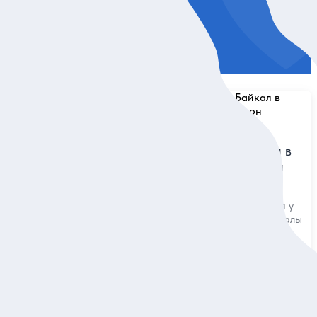
5
10 отзывов
Экспресс-путешествие на Байкал в
 выходные на
мини-группе: Листвянка и Ольхон
вительных
Посетить музей «Тальцы», остановиться у
истока Ангары и ощутить энергетику скалы
Шаманки
местах силы,
 полюбоваться
Тур
41 000 руб.
за одного