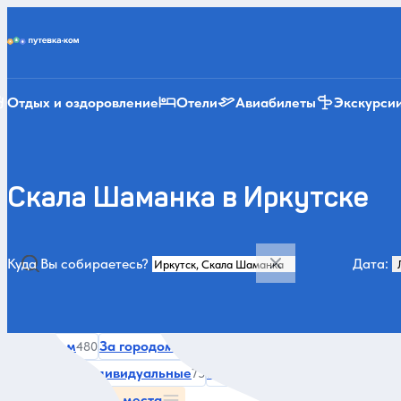
Putevka.com
Отдых и оздоровление
Отели
Авиабилеты
Экскурси
Скала Шаманка в Иркутске
Куда Вы собираетесь?
Дата:
Категории и места
Все
Летом
За городом и природа
Зимой
Авторски
480
347
343
На Байкал индивидуальные
История и архитектура
Мон
73
62
Все категории и места