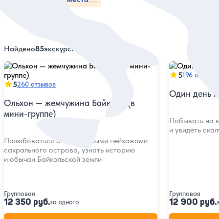
Найдено
85
экскурсий
5
196 отзыво
5
260 отзывов
Один день н
Ольхон — жемчужина Байкала (в
мини-группе)
Побывать на 
и увидеть ска
Полюбоваться атмосферными пейзажами
сакрального острова, узнать историю
и обычаи Байкальской земли
Групповая
Групповая
12 350 руб.
12 900 руб.
за одного