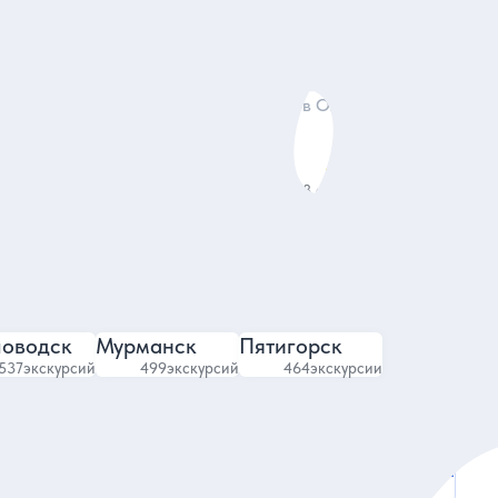
Галина
ке
Гид в Ольхоне
9
4.82
448 отзывов
ловодск
Мурманск
Пятигорск
537
экскурсий
499
экскурсий
464
экскурсии
Все отели