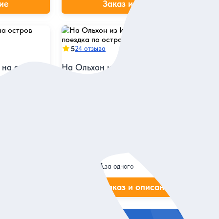
ие
Заказ и описание
5
24 отзыва
 на остров
На Ольхон из Иркутска: душевная
поездка по острову с местным
жителем
чки» и
душевной
Залив Загли, озеро Нурское, полуостров
Кобылья Голова, посёлок Хужир, мыс Бурхан
и скала Шаманка
Групповая
8 800 руб.
за одного
ие
Заказ и описание