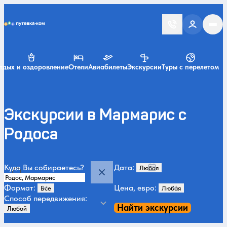
Putevka.com
тдых и оздоровление
Отели
Авиабилеты
Экскурсии
Туры с перелетом
Экскурсии в Мармарис с
Родоса
Куда Вы собираетесь?
Дата:
Формат:
Цена, евро:
Способ передвижения:
Найти экскурсии