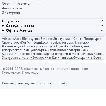
Отели и хостелы
Авиабилеты
Экскурсии
Туристу
Сотрудничество
Офис в Москве
Абхазия
Алтай
Белокуриха
Беларусь
Экскурсии в Санкт-Петербурге
Светлогорск
КавМинВоды
Ессентуки
Кисловодск
Пятигорск
Железноводск
Краснодарский край
Адлер
Анапа
Геленджик
Лазаревское
Сочи
Туапсе
Крым
Алушта
Ялта
Евпатория
Саки
Москва и Подмосковье
Башкирия
Экскурсии в Москве
Россия
Казань
Экскурсии в Казани
Экскурсии в Калининграде
Экскурсии в Сочи
© 2014–2026, официальный сайт системы бронирования
Путевка.ком, Путевка.ру
Политика конфиденциальности
Карта сайта