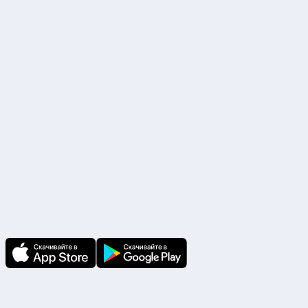
Р/с. №40702810338000017283 ПАО «Сбербанк России» г. Москва
БИК 044525225, К/с. №30101810400000000225
Наши партнеры
Скачайте приложение
В приложении Ваши заявки и документы
по ним всегда под рукой!
Подпишитесь на нас