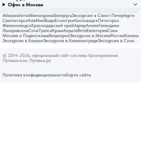
Офис в Москве
Абхазия
Алтай
Белокуриха
Беларусь
Экскурсии в Санкт-Петербурге
Светлогорск
КавМинВоды
Ессентуки
Кисловодск
Пятигорск
Железноводск
Краснодарский край
Адлер
Анапа
Геленджик
Лазаревское
Сочи
Туапсе
Крым
Алушта
Ялта
Евпатория
Саки
Москва и Подмосковье
Башкирия
Экскурсии в Москве
Россия
Казань
Экскурсии в Казани
Экскурсии в Калининграде
Экскурсии в Сочи
© 2014–2026, официальный сайт системы бронирования
Путевка.ком, Путевка.ру
Политика конфиденциальности
Карта сайта