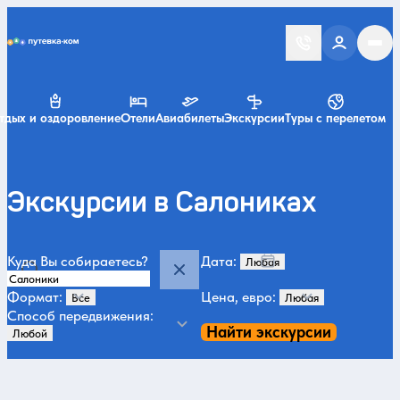
Putevka.com
тдых и оздоровление
Отели
Авиабилеты
Экскурсии
Туры с перелетом
Экскурсии в Салониках
Куда Вы собираетесь?
Дата:
Формат:
Цена, евро:
Способ передвижения:
Найти экскурсии
По популярности