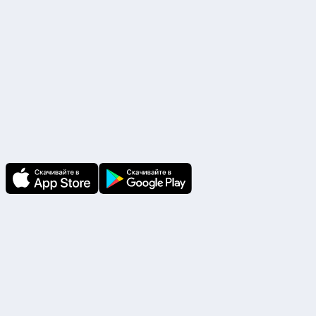
Скачайте приложение
В приложении Ваши заявки и документы
по ним всегда под рукой!
Подпишитесь на нас
Чтобы первыми быть в курсе распродаж и
акций - подписывайтесь на нас в соцсетях