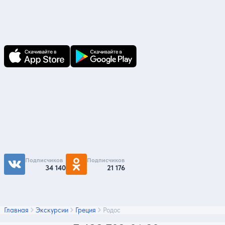
В приложении Ваши заявки и документы
по ним всегда под рукой!
Подпишитесь на нас
Чтобы первыми быть в курсе распродаж и
акций - подписывайтесь на нас в соцсетях
Подписчиков
Подписчиков
34 140
21 176
Главная
Экскурсии
Греция
Родос