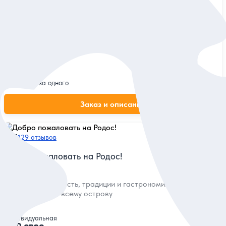
Экскурсия на остров Сими на катере
Погулять по городу в пастельных тонах и попробовать
симских креветок
Групповая
40 евро
за одного
Заказ и описание
5
129 отзывов
Добро пожаловать на Родос!
История, духовность, традиции и гастрономия в авто-
путешествии по всему острову
Индивидуальная