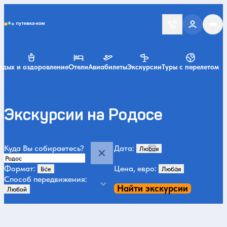
Putevka.com
тдых и оздоровление
Отели
Авиабилеты
Экскурсии
Туры с перелетом
Экскурсии на Родосе
Куда Вы собираетесь?
Дата:
Формат:
Цена, евро:
Способ передвижения:
Найти экскурсии
Категории и места
Летом
Морские
Яхта
Мармарис
29
16
14
14