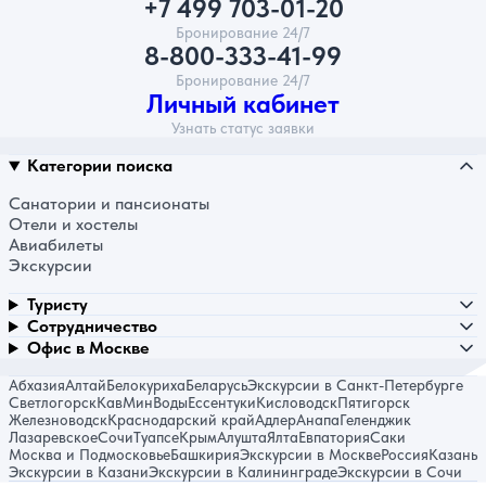
+7 499 703-01-20
Бронирование 24/7
8-800-333-41-99
Бронирование 24/7
Личный кабинет
Узнать статус заявки
Категории поиска
Санатории и пансионаты
Отели и хостелы
Авиабилеты
Экскурсии
Туристу
Сотрудничество
Офис в Москве
Абхазия
Алтай
Белокуриха
Беларусь
Экскурсии в Санкт-Петербурге
Светлогорск
КавМинВоды
Ессентуки
Кисловодск
Пятигорск
Железноводск
Краснодарский край
Адлер
Анапа
Геленджик
Лазаревское
Сочи
Туапсе
Крым
Алушта
Ялта
Евпатория
Саки
Москва и Подмосковье
Башкирия
Экскурсии в Москве
Россия
Казань
Экскурсии в Казани
Экскурсии в Калининграде
Экскурсии в Сочи