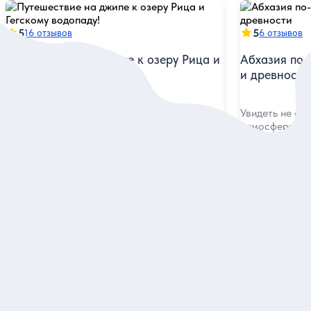
5
5
16 отзывов
6 отзывов
Путешествие на джипе к озеру Рица и
Абхазия по-
Гегскому водопаду!
и древности
Вдохновиться природой Абхазии, открывая
Увидеть не са
историю и легенды Страны Души
атмосферные м
стране и её о
Индивидуальная
Индивидуальна
18 000 руб.
19 000 руб.
за экскурсию
Заказ и описание
З
5
5
2 отзыва
1 отзыв
Душа Абхазии: история, культура и
Озеро Рица