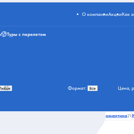
О компании
Акции
Как 
и
Туры с перелетом
Формат:
Цена, р
вый Афон
Термальные источники
Релакс и романтика
25
24
21