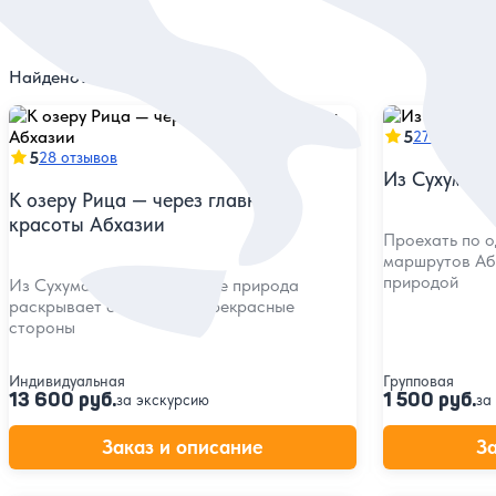
Найдено
15
экскурсий
5
27 отзывов
5
28 отзывов
Из Сухума —
К озеру Рица — через главные
красоты Абхазии
Проехать по о
маршрутов Аб
природой
Из Сухума — по местам, где природа
раскрывает свои самые прекрасные
стороны
Индивидуальная
Групповая
13 600 руб.
1 500 руб.
за экскурсию
за
Заказ и описание
З