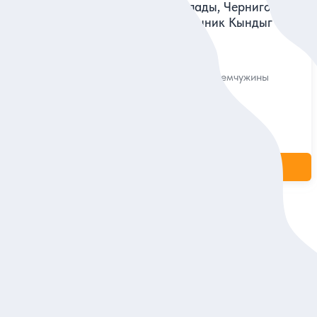
Ольгинские водопады, Черниговка
нь в сердце
и термальный источник Кындыг —
из Сухума
не души —
Исследовать природные жемчужины
Абхазии за 1 день
Индивидуальная
18 000 руб.
за экскурсию
ие
Заказ и описание
 компанией:
ухум и