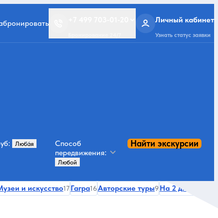
+7 499 703-01-20
Личный кабинет
забронировать
Бронирование 24/7
Узнать статус заявки
Найти экскурсии
уб:
Способ
передвижения:
Музеи и искусство
Гагра
Авторские туры
На 2 дня
17
16
9
5