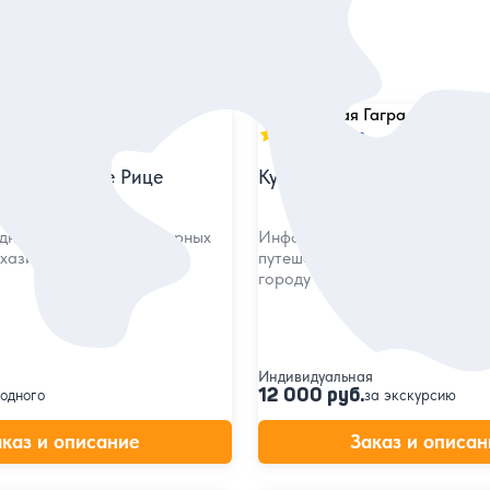
5
20 отзывов
 к красавице Рице
Курортная Гагра и озеро 
дному из самых популярных
Информативно-созерцательн
хазии и полюбоваться
путешествие по старинному 
городу и красотам Рицинског
Индивидуальная
12 000 руб.
 одного
за экскурсию
аказ и описание
Заказ и описан