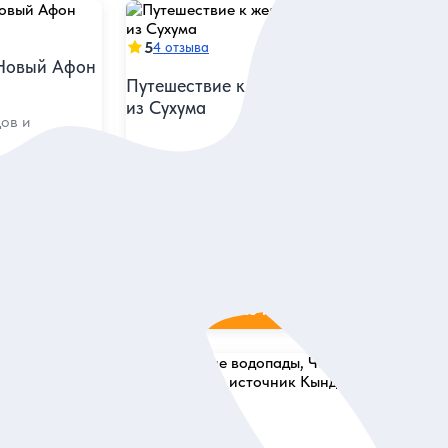
5
4 отзыва
 Новый Афон
Путешествие к жемчужине Абхазии —
из Сухума
ов и
Едем к озеру Рица — без спешки
и с остановками в самых красивых местах
Индивидуальная
10 500 руб.
за экскурсию
ие
Заказ и описание
5
1 отзыв
опад