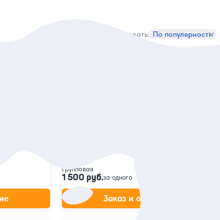
Сортировать:
По популярности
5
18 отзывов
Рица
Красоты Рицы — из Сухума
ое
Отправиться в сердце абхазской природы,
приморскому
полюбоваться озёрами, водопадами и
о парка
каньонами
Групповая
1 500 руб.
за одного
ие
Заказ и описание