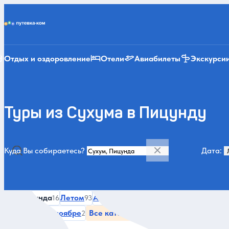
Putevka.com
Отдых и оздоровление
Отели
Авиабилеты
Экскурси
Туры из Сухума в Пицунду
Куда Вы собираетесь?
Дата:
Категории и места
Все
Пицунда
Летом
Абхазия
По Абхазии
Парки
Но
16
93
47
43
28
В октябре
В ноябре
Все категории и места
2
2