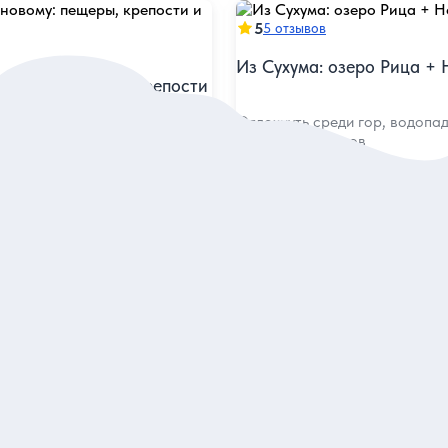
5
5 отзывов
Из Сухума: озеро Рица +
новому: пещеры, крепости
Отдохнуть среди гор, водопад
старинных храмов
мые известные, но очень
еста, узнать больше о
бычаях
я
Индивидуальная
15 000 руб.
за экскурсию
за экскурсию
аказ и описание
Заказ и описан
5
1 отзыв
 и прибрежные красоты
Озеро Рица, Гегский вод