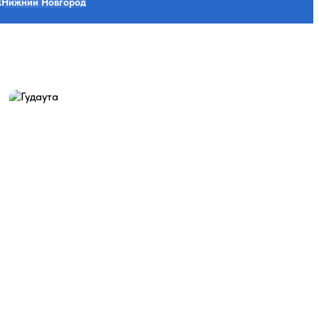
к
Нижний Новгород
Гудаута
14 экскурсий