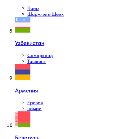
Каир
Шарм-эль-Шейх
Узбекистан
Самарканд
Ташкент
Армения
Ереван
Гюмри
Беларусь