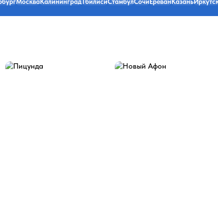
рбург
Москва
Калининград
Тбилиси
Стамбул
Сочи
Ереван
Казань
Иркутс
Пицунда
Новый Афон
43 экскурсии
19 экскурсий