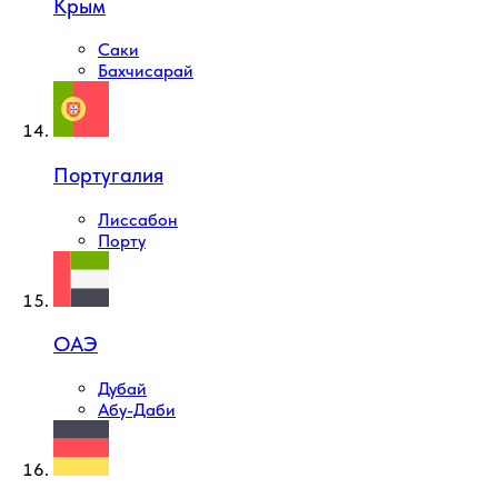
Крым
Саки
Бахчисарай
Португалия
Лиссабон
Порту
ОАЭ
Дубай
Абу-Даби