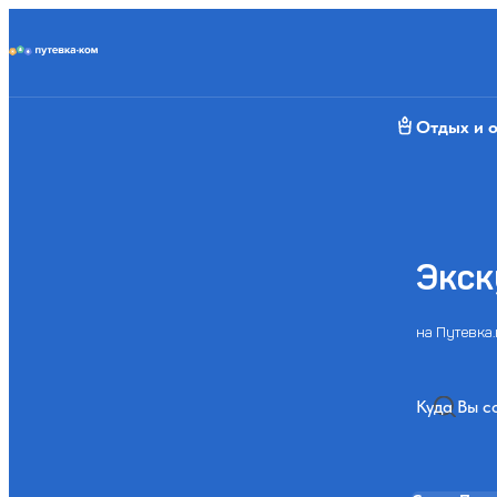
Putevka.com
Отдых и 
Экск
на Путевка.
Куда Вы с