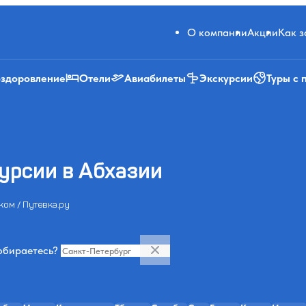
О компании
Акции
Как 
оздоровление
Отели
Авиабилеты
Экскурсии
Туры с 
урсии в Абхазии
ком / Путевка.ру
обираетесь?