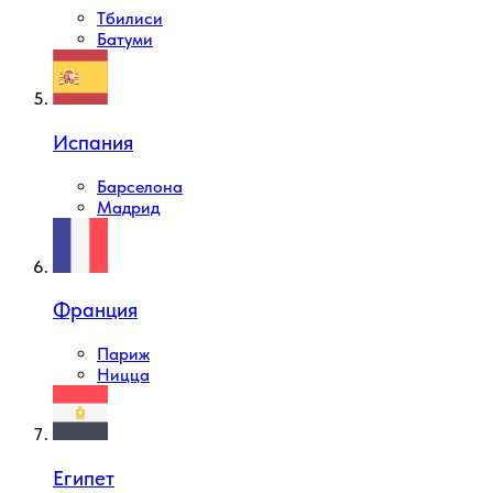
Тбилиси
Батуми
Испания
Барселона
Мадрид
Франция
Париж
Ницца
Египет