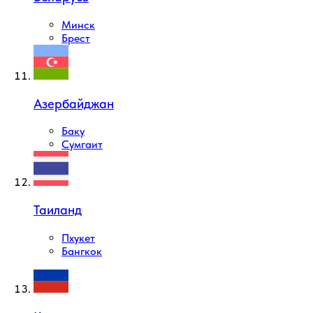
Минск
Брест
Азербайджан
Баку
Сумгаит
Таиланд
Пхукет
Бангкок