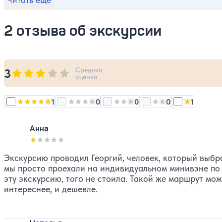
нами вам будет комфортно, безопасно и невероятно 
2 отзыва об экскурсии
Средняя
3
Оценка, количество звезд:
3
оценка
1
0
0
0
1
Оценка, количество звезд:
Оценка, количество звезд:
Оценка, количество звезд:
5
Оценка, количество
4
Оценка, к
3
Анна
Оценка, количество звезд:
1
Экскурсию проводил Георгий, человек, который выбр
мы просто проехали на индивидуальном минивэне по 
эту экскурсию, того не стоила. Такой же маршрут мож
интереснее, и дешевле.