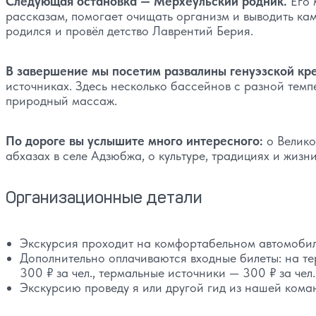
Следующая остановка — Мерхеульский родник.
Его 
рассказам, помогает очищать организм и выводить камн
родился и провёл детство Лаврентий Берия.
В завершение мы посетим развалины генуэзской кр
источниках. Здесь несколько бассейнов с разной темп
природный массаж.
По дороге вы услышите много интересного:
о Велико
абхазах в селе Адзюбжа, о культуре, традициях и жизн
Организационные детали
Экскурсия проходит на комфортабельном автомоби
Дополнительно оплачиваются входные билеты: на те
300 ₽ за чел., термальные источники — 300 ₽ за чел.
Экскурсию проведу я или другой гид из нашей кома