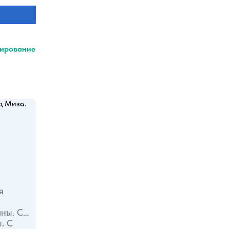
ирование
я
. С