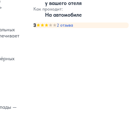
м
у вашего отеля
ь
Как проходит:
На автомобиле
3
Оценка, количество звезд:
2 отзыва
3
альных
печивает
чёрных
опады —