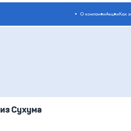
О компании
Акции
Как 
 из Сухума