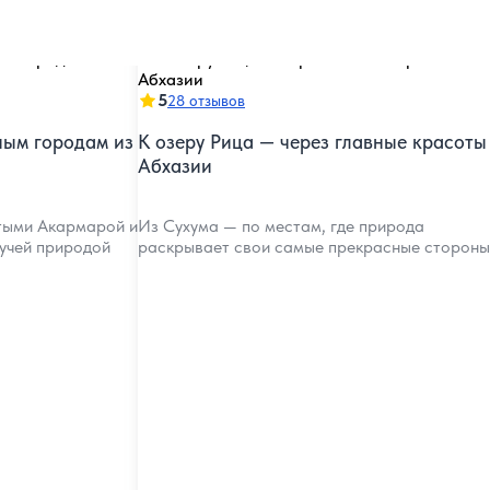
5
28 отзывов
ным городам из
К озеру Рица — через главные красоты
Абхазии
утыми Акармарой и
Из Сухума — по местам, где природа
гучей природой
раскрывает свои самые прекрасные стороны