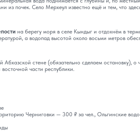
минеральная вода поднимается с глубины и, по местны
и из почек. Село Мерхеул известно ещё и тем, что здес
епости
на берегу моря в селе Кындыг и отдохнём в терм
ературой, а водопад высотой около восьми метров обес
й Абхазской стене (обязательно сделаем остановку), о 
и восточной части республики.
ле
рриторию Черниговки — 300 ₽ за чел., Ольгинские вод
нды