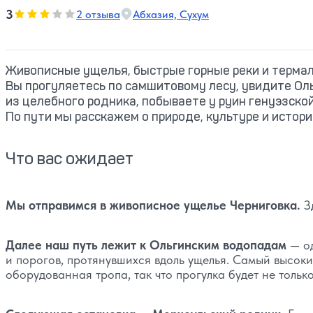
3
3
2 отзыва
Абхазия, Сухум
Оценка, количество звезд:
Живописные ущелья, быстрые горные реки и термал
Вы прогуляетесь по самшитовому лесу, увидите Ол
из целебного родника, побываете у руин генуэзско
По пути мы расскажем о природе, культуре и истор
Что вас ожидает
Мы отправимся в живописное ущелье Черниговка.
Зд
Далее наш путь лежит к Ольгинским водопадам
— од
и порогов, протянувшихся вдоль ущелья. Самый высоки
оборудованная тропа, так что прогулка будет не тольк