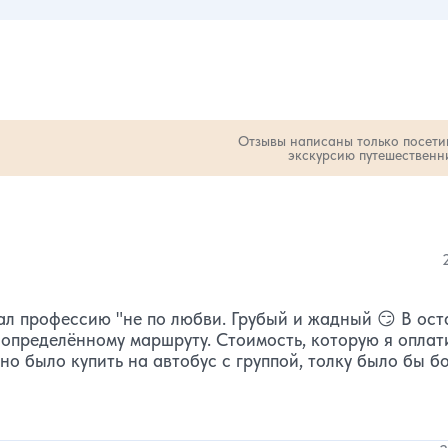
интересно!
Отзывы написаны только посет
экскурсию путешественн
 звезд:
оличество звезд:
2
1
ал профессию "не по любви. Грубый и жадный 😏 В ос
определённому маршруту. Стоимость, которую я оплат
но было купить на автобус с группой, толку было бы б