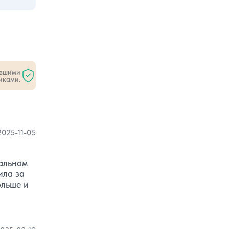
ившими
иками.
2025-11-05
тальном
ила за
ольше и