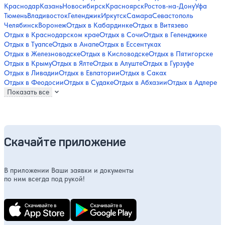
Краснодар
Казань
Новосибирск
Красноярск
Ростов-на-Дону
Уфа
Тюмень
Владивосток
Геленджик
Иркутск
Самара
Севастополь
Челябинск
Воронеж
Отдых в Кабардинке
Отдых в Витязево
Отдых в Краснодарском крае
Отдых в Сочи
Отдых в Геленджике
Отдых в Туапсе
Отдых в Анапе
Отдых в Ессентуках
Отдых в Железноводске
Отдых в Кисловодске
Отдых в Пятигорске
Отдых в Крыму
Отдых в Ялте
Отдых в Алуште
Отдых в Гурзуфе
Отдых в Ливадии
Отдых в Евпатории
Отдых в Саках
Отдых в Феодосии
Отдых в Судаке
Отдых в Абхазии
Отдых в Адлере
Показать все
Скачайте приложение
В приложении Ваши заявки и документы
по ним всегда под рукой!