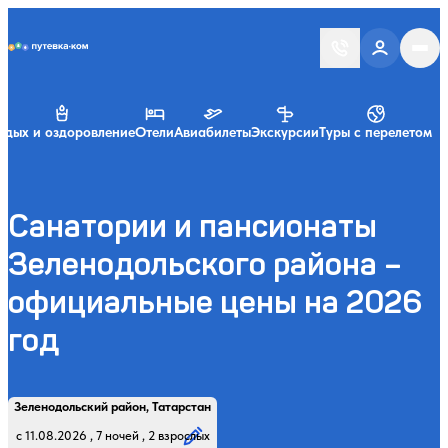
Putevka.com
тдых и оздоровление
Отели
Авиабилеты
Экскурсии
Туры с перелетом
Санатории и пансионаты
Зеленодольского района –
официальные цены на 2026
год
Найти
Регион, курорт или название
Профиль лечения:
Отдыхающие:
Дата заезда:
Кол-во ночей:
Зеленодольский район, Татарстан
Начните вводить название региона, курорта или объекта
с 11.08.2026 , 7 ночей , 2 взрослых