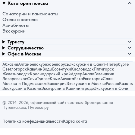
Категории поиска
Санатории и пансионаты
Отели и хостелы
Авиабилеты
Экскурсии
Туристу
Сотрудничество
Офис в Москве
Абхазия
Алтай
Белокуриха
Беларусь
Экскурсии в Санкт-Петербурге
Светлогорск
КавМинВоды
Ессентуки
Кисловодск
Пятигорск
Железноводск
Краснодарский край
Адлер
Анапа
Геленджик
Лазаревское
Сочи
Туапсе
Крым
Алушта
Ялта
Евпатория
Саки
Москва и Подмосковье
Башкирия
Экскурсии в Москве
Россия
Казань
Экскурсии в Казани
Экскурсии в Калининграде
Экскурсии в Сочи
© 2014–2026, официальный сайт системы бронирования
Путевка.ком, Путевка.ру
Политика конфиденциальности
Карта сайта