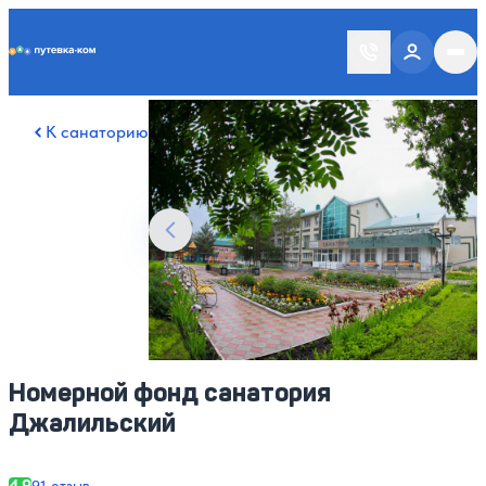
Putevka.com
Смотреть все фото
32
К санаторию
Номерной фонд санатория
Джалильский
4.9