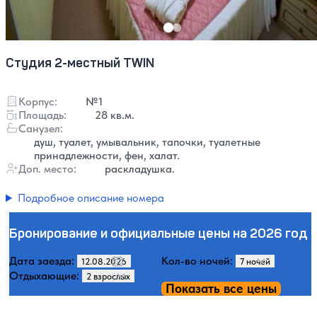
Студия 2-местный TWIN
Корпус:
№1
Площадь:
28 кв.м.
Санузел:
душ, туалет, умывальник, тапочки, туалетные
принадлежности, фен, халат.
Доп. место:
раскладушка.
Подробное описание номера
Бронирование и официальные цены на 2026 год
Дата заезда:
Кол-во ночей:
Отдыхающие:
Показать все цены