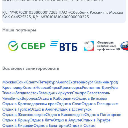
Р/с. №40702810338000017283 ПАО «Сбербанк России» г. Москва
БИК 044525225, К/с. №30101810400000000225
Наши партнеры
Вас может заинтересовать
Москва
Сочи
Санкт-Петербург
Анапа
Екатеринбург
Калининград
Краснодар
Казань
Новосибирск
Красноярск
Ростов-на-Дону
Уфа
Тюмень
Владивосток
Геленджик
Иркутск
Самара
Севастополь
Челябинск
Воронеж
Отдых в Кабардинке
Отдых в Витязево
Отдых в Краснодарском крае
Отдых в Сочи
Отдых в Геленджике
Отдых в Туапсе
Отдых в Анапе
Отдых в Ессентуках
Отдых в Железноводске
Отдых в Кисловодске
Отдых в Пятигорске
Отдых в Крыму
Отдых в Ялте
Отдых в Алуште
Отдых в Гурзуфе
Отдых в Ливадии
Отдых в Евпатории
Отдых в Саках