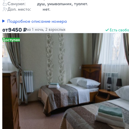
Санузел:
душ, умывальник, туалет.
Доп. место:
нет.
Подробное описание номера
9450 ₽
от
за 1 ночь, 2 взрослых
Есть своб
Доступен