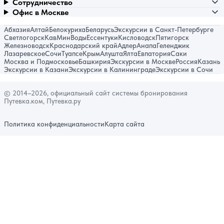
Сотрудничество
Офис в Москве
Абхазия
Алтай
Белокуриха
Беларусь
Экскурсии в Санкт-Петербурге
Светлогорск
КавМинВоды
Ессентуки
Кисловодск
Пятигорск
Железноводск
Краснодарский край
Адлер
Анапа
Геленджик
Лазаревское
Сочи
Туапсе
Крым
Алушта
Ялта
Евпатория
Саки
Москва и Подмосковье
Башкирия
Экскурсии в Москве
Россия
Казань
Экскурсии в Казани
Экскурсии в Калининграде
Экскурсии в Сочи
© 2014–2026, официальный сайт системы бронирования
Путевка.ком, Путевка.ру
Политика конфиденциальности
Карта сайта