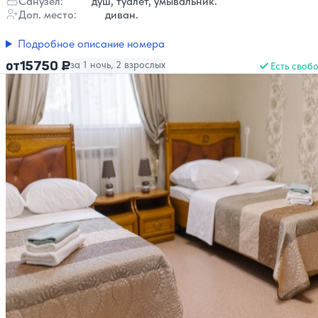
Санузел:
душ, туалет, умывальник.
Доп. место:
диван.
Подробное описание номера
15750 ₽
от
за 1 ночь, 2 взрослых
Есть своб