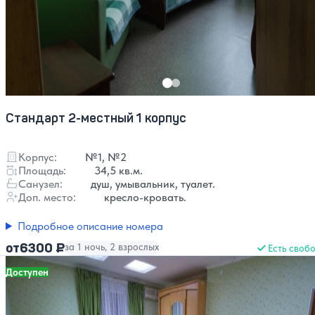
Стандарт 2-местный 1 корпус
Корпус:
№1, №2
Площадь:
34,5 кв.м.
Санузел:
душ, умывальник, туалет.
Доп. место:
кресло-кровать.
Подробное описание номера
6300 ₽
от
за 1 ночь, 2 взрослых
Есть своб
Доступен