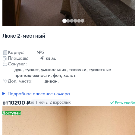
Люкс 2-местный
Корпус:
№2
Площадь:
41 кв.м.
Санузел:
душ, туалет, умывальник, тапочки, туалетные
принадлежности, фен, халат.
Доп. место:
диван.
Подробное описание номера
10200 ₽
от
за 1 ночь, 2 взрослых
Есть своб
Доступен