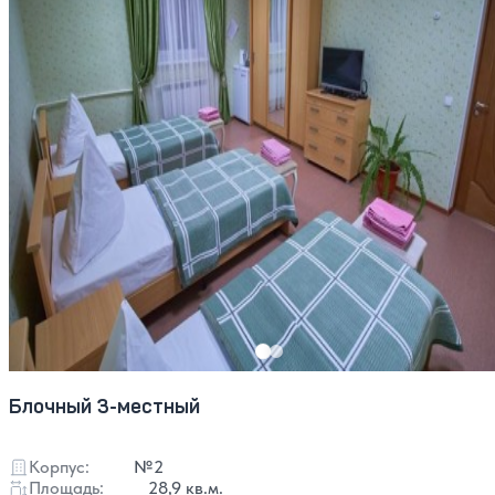
Блочный 3-местный
Корпус:
№2
Площадь:
28,9 кв.м.