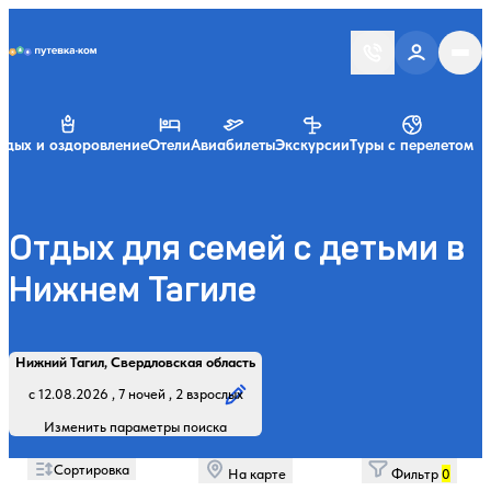
Putevka.com
тдых и оздоровление
Отели
Авиабилеты
Экскурсии
Туры с перелетом
Отдых для семей с детьми в
Нижнем Тагиле
Найти
Регион, курорт или название
Профиль лечения:
Отдыхающие:
Дата заезда:
Кол-во ночей:
Нижний Тагил, Свердловская область
Начните вводить название региона, курорта или объекта
с 12.08.2026 , 7 ночей , 2 взрослых
Изменить параметры поиска
Сортировка
На карте
Фильтр
0