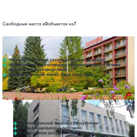
Свободные места в
0
объектах из
7
Санаторий Леневка
Нет цен или свободных мест на выбранные даты
Выбрать другой вариант
4.4
192 отзыва
Нижний Тагил
Чистый, настоянный сосновым ароматом, воздух
Медицинская база оснащена оборудованием от лучших
европейских производителей
Комфортабельный жилой фонд санатория
Профилей лечения:
5
Крытый бассейн
SPA
Санаторий Зеленый мыс
Нет цен или свободных мест на выбранные даты
Выбрать другой вариант
4.5
13 отзывов
Нижний Тагил
Индивидуальный подход к посетителям.
Квалифицированный персонал.
Разнообразие досуговых развлечений.