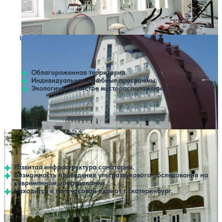
Профилей лечения:
6
Крытый бассейн
SPA
Санаторий Руш
Нет цен или свободных мест на выбранные даты
Выбрать другой вариант
3.8
65 отзывов
Нижний Тагил
Облагороженная территория.
Индивидуальная лечебные программы.
Экологически чистое месторасположение.
Профилей лечения:
5
Крытый бассейн
SPA
Санаторий Соколиный Камень
Нет цен или свободных мест на выбранные даты
Выбрать другой вариант
3.8
42 отзыва
Нижний Тагил
Развитая инфраструктура санатория.
Возможность проведения ультразвукового обследования на
современном оборудовании.
Находится в получасовой езде от г.Екатеринбург.
Профилей лечения:
5
Крытый бассейн
SPA