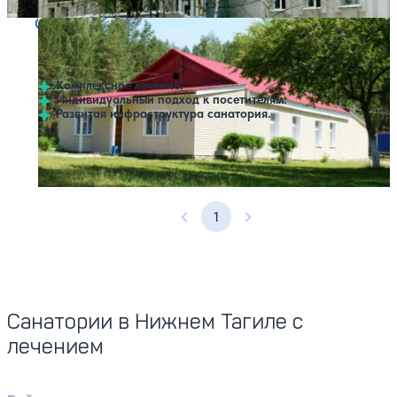
Санаторий Талый Ключ
Нет цен или свободных мест на выбранные даты
Выбрать другой вариант
5
1 отзыв
Нижний Тагил
Комплексное лечение.
Индивидуальный подход к посетителям.
Развитая инфраструктура санатория.
Профилей лечения:
7
Крытый бассейн
SPA
1
Предыдущая страница
Следующая страница
Санатории в Нижнем Тагиле с
лечением