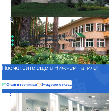
Профилей лечения:
4
Крытый бассейн
SPA
Санаторий Ключики
Нет цен или свободных мест на выбранные даты
Выбрать другой вариант
4.1
15 отзывов
Нижний Тагил
Высококвалифицированный персонал.
Развитая инфраструктура санатория.
Многопрофильное лечение.
Профилей лечения:
4
Крытый бассейн
SPA
Посмотрите еще в Нижнем Тагиле
Отели и гостиницы
Экскурсии с гидом
Санаторий Пихтовые горы
Нет цен или свободных мест на выбранные даты
Выбрать другой вариант
3.6
7 отзывов
Нижний Тагил