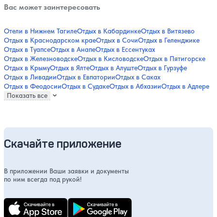
Вас может заинтересовать
Отели в Нижнем Тагиле
Отдых в Кабардинке
Отдых в Витязево
Отдых в Краснодарском крае
Отдых в Сочи
Отдых в Геленджике
Отдых в Туапсе
Отдых в Анапе
Отдых в Ессентуках
Отдых в Железноводске
Отдых в Кисловодске
Отдых в Пятигорске
Отдых в Крыму
Отдых в Ялте
Отдых в Алуште
Отдых в Гурзуфе
Отдых в Ливадии
Отдых в Евпатории
Отдых в Саках
Отдых в Феодосии
Отдых в Судаке
Отдых в Абхазии
Отдых в Адлере
Показать все
Скачайте приложение
В приложении Ваши заявки и документы
по ним всегда под рукой!