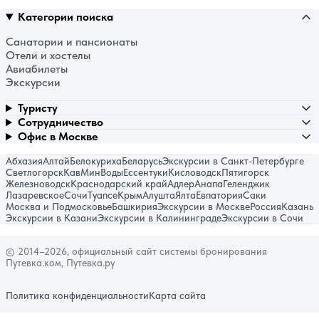
Категории поиска
Санатории и пансионаты
Отели и хостелы
Авиабилеты
Экскурсии
Туристу
Сотрудничество
Офис в Москве
Абхазия
Алтай
Белокуриха
Беларусь
Экскурсии в Санкт-Петербурге
Светлогорск
КавМинВоды
Ессентуки
Кисловодск
Пятигорск
Железноводск
Краснодарский край
Адлер
Анапа
Геленджик
Лазаревское
Сочи
Туапсе
Крым
Алушта
Ялта
Евпатория
Саки
Москва и Подмосковье
Башкирия
Экскурсии в Москве
Россия
Казань
Экскурсии в Казани
Экскурсии в Калининграде
Экскурсии в Сочи
© 2014–2026, официальный сайт системы бронирования
Путевка.ком, Путевка.ру
Политика конфиденциальности
Карта сайта