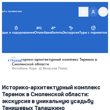
Putevka.com
тдых и оздоровление
Отели
Авиабилеты
Экскурсии
Туры с перелетом
Назад
Фотобанк Лори © Вячеслав Палес
Историко-архитектурный комплекс
Теремок в Смоленской области:
экскурсия в уникальную усадьбу
Тенишевых Талашкино