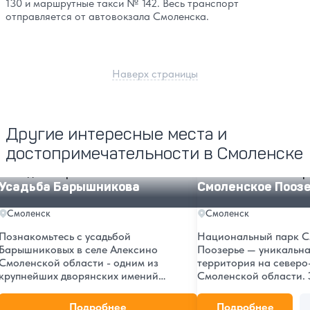
130 и маршрутные такси № 142. Весь транспорт
отправляется от автовокзала Смоленска.
Наверх страницы
Другие интересные места и
достопримечательности в Смоленске
Усадьба Барышникова
Смоленское Поозерье
Усадьба Барышникова
Смоленское Пооз
Смоленск
Смоленск
Познакомьтесь с усадьбой
Национальный парк С
Барышниковых в селе Алексино
Поозерье — уникальн
Смоленской области - одним из
территория на северо
крупнейших дворянских имений
Смоленской области. 
России. Величественный особняк, парк,
тропы, музеи, озера, 
хозяйственные постройки и
маршруты и экскурсии 
Подробнее
Подробнее