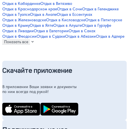
Отдых в Кабардинке
Отдых в Витязево
Отдых в Краснодарском крае
Отдых в Сочи
Отдых в Геленджике
Отдых в Туапсе
Отдых в Анапе
Отдых в Ессентуках
Отдых в Железноводске
Отдых в Кисловодске
Отдых в Пятигорске
Отдых в Крыму
Отдых в Ялте
Отдых в Алуште
Отдых в Гурзуфе
Отдых в Ливадии
Отдых в Евпатории
Отдых в Саках
Отдых в Феодосии
Отдых в Судаке
Отдых в Абхазии
Отдых в Адлере
Показать все
Скачайте приложение
В приложении Ваши заявки и документы
по ним всегда под рукой!