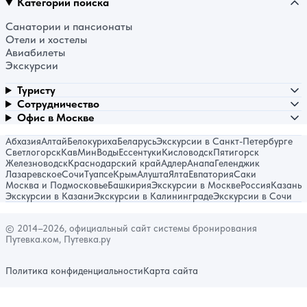
Категории поиска
Санатории и пансионаты
Отели и хостелы
Авиабилеты
Экскурсии
Туристу
Сотрудничество
Офис в Москве
Абхазия
Алтай
Белокуриха
Беларусь
Экскурсии в Санкт-Петербурге
Светлогорск
КавМинВоды
Ессентуки
Кисловодск
Пятигорск
Железноводск
Краснодарский край
Адлер
Анапа
Геленджик
Лазаревское
Сочи
Туапсе
Крым
Алушта
Ялта
Евпатория
Саки
Москва и Подмосковье
Башкирия
Экскурсии в Москве
Россия
Казань
Экскурсии в Казани
Экскурсии в Калининграде
Экскурсии в Сочи
© 2014–2026, официальный сайт системы бронирования
Путевка.ком, Путевка.ру
Политика конфиденциальности
Карта сайта