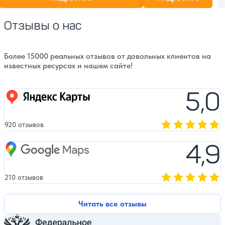
уникальные архитектурные решения
делают эту усадьбу настоящим
сокровищем русской культуры.
Отзывы о нас
Более 15000 реальных отзывов от довольных клиентов на
известных ресурсах и нашем сайте!
5,0
Яндекс карты
920 отзывов
Оценка, количест
4,9
Google Maps
210 отзывов
Оценка, количест
Читать все отзывы