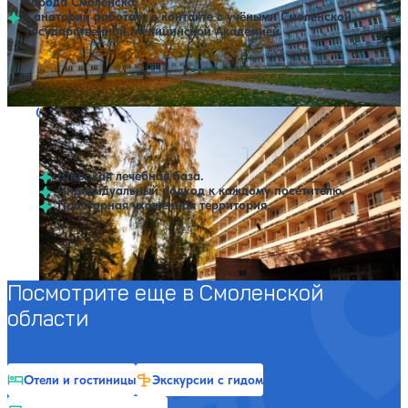
города Смоленска
Санаторий работает в контакте с учёными Смоленской
Государственной Медицинской Академией
Профилей лечения:
8
Крытый бассейн
Санаторий им. Пржевальского
Нет цен или свободных мест на выбранные даты
Выбрать другой вариант
3.2
35 отзывов
Пржевальское
Широкая лечебная база.
Индивидуальный подход к каждому посетителю.
Просторная ухоженная территория.
Профилей лечения:
6
Крытый бассейн
Посмотрите еще в Смоленской
области
Отели и гостиницы
Экскурсии с гидом