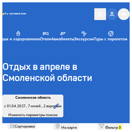
Putevka.com
тдых и оздоровление
Отели
Авиабилеты
Экскурсии
Туры с перелетом
Отдых в апреле в
Смоленской области
Найти
Регион, курорт или название
Профиль лечения:
Отдыхающие:
Дата заезда:
Кол-во ночей:
Смоленская область
Начните вводить название региона, курорта или объекта
с 01.04.2027 , 7 ночей , 2 взрослых
Изменить параметры поиска
Сортировка
На карте
Фильтр
0