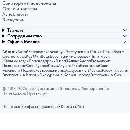
Санатории и пансионаты
Отели и хостелы
Авиабилеты
Экскурсии
Туристу
Сотрудничество
Офис в Москве
Абхазия
Алтай
Белокуриха
Беларусь
Экскурсии в Санкт-Петербурге
Светлогорск
КавМинВоды
Ессентуки
Кисловодск
Пятигорск
Железноводск
Краснодарский край
Адлер
Анапа
Геленджик
Лазаревское
Сочи
Туапсе
Крым
Алушта
Ялта
Евпатория
Саки
Москва и Подмосковье
Башкирия
Экскурсии в Москве
Россия
Казань
Экскурсии в Казани
Экскурсии в Калининграде
Экскурсии в Сочи
© 2014–2026, официальный сайт системы бронирования
Путевка.ком, Путевка.ру
Политика конфиденциальности
Карта сайта