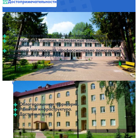
Достопримечательности
Санаторий Кристалл
Нет цен или свободных мест на выбранные даты
Выбрать другой вариант
4.1
119 отзывов
Смоленск
Красивая территория с хвойным лесом и озером
Разнообразное питание, полновесные блюда, вкусные по-
домашнему
Радушный медперсонал, профессионально помогающий
отдыхающим оздоровиться
Профилей лечения:
3
Крытый бассейн
Санаторий Борок
Нет цен или свободных мест на выбранные даты
Выбрать другой вариант
4.7
32 отзыва
Борок
Облагороженная территория.
Развитая инфраструктура.
Доступные цены.
Профилей лечения:
1