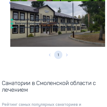
Санаторий Лесная поляна
Нет цен или свободных мест на выбранные даты
Выбрать другой вариант
3.7
9 отзывов
Десногорск
Широкий профиль лечения
Благоустроенная ухоженная территория
Отличное соотношение цена-качество
Профилей лечения:
7
SPA
1
Предыдущая страница
Следующая страница
Санатории в Смоленской области с
лечением
Рейтинг самых популярных санаториев и