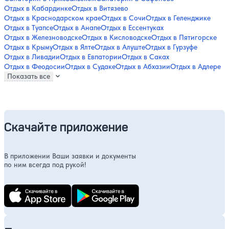
Отдых в Кабардинке
Отдых в Витязево
Отдых в Краснодарском крае
Отдых в Сочи
Отдых в Геленджике
Отдых в Туапсе
Отдых в Анапе
Отдых в Ессентуках
Отдых в Железноводске
Отдых в Кисловодске
Отдых в Пятигорске
Отдых в Крыму
Отдых в Ялте
Отдых в Алуште
Отдых в Гурзуфе
Отдых в Ливадии
Отдых в Евпатории
Отдых в Саках
Отдых в Феодосии
Отдых в Судаке
Отдых в Абхазии
Отдых в Адлере
Показать все
Скачайте приложение
В приложении Ваши заявки и документы
по ним всегда под рукой!