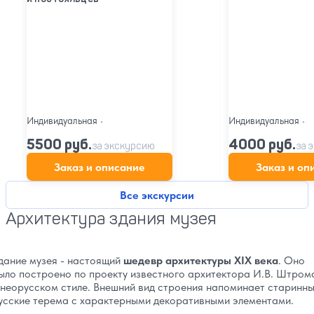
Индивидуальная
•
Индивидуальная
•
5500 руб.
4000 руб.
за экскурсию
за 
Заказ и описание
Заказ и оп
Все экскурсии
Архитектура здания музея
дание музея - настоящий
шедевр архитектуры XIX века
. Оно
ыло построено по проекту известного архитектора И.В. Штром
 неорусском стиле. Внешний вид строения напоминает старинн
усские терема с характерными декоративными элементами.