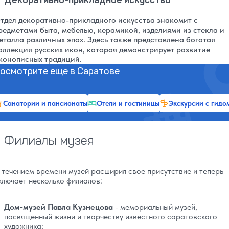
тдел декоративно-прикладного искусства знакомит с
редметами быта, мебелью, керамикой, изделиями из стекла и
еталла различных эпох. Здесь также представлена богатая
оллекция русских икон, которая демонстрирует развитие
конописных традиций.
осмотрите еще в Саратове
Санатории и пансионаты
Отели и гостиницы
Экскурсии с гидо
Филиалы музея
 течением времени музей расширил свое присутствие и теперь
ключает несколько филиалов:
Дом-музей Павла Кузнецова
- мемориальный музей,
посвященный жизни и творчеству известного саратовского
художника;