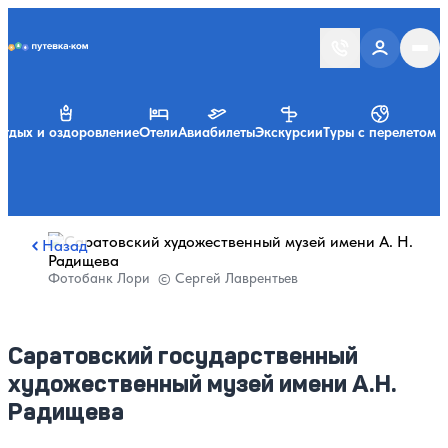
Putevka.com
тдых и оздоровление
Отели
Авиабилеты
Экскурсии
Туры с перелетом
Назад
Фотобанк Лори © Сергей Лаврентьев
Саратовский государственный
художественный музей имени А.Н.
Радищева