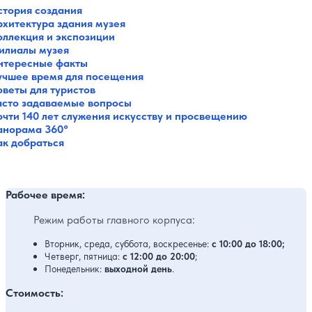
стория создания
рхитектура здания музея
оллекция и экспозиции
илиалы музея
нтересные факты
учшее время для посещения
оветы для туристов
асто задаваемые вопросы
очти 140 лет служения искусству и просвещению
анорама 360°
ак добраться
Рабочее время:
Режим работы главного корпуса:
Вторник, среда, суббота, воскресенье:
с 10:00 до 18:00;
Четверг, пятница:
с 12:00 до 20:00
;
Понедельник:
выходной день
.
Стоимость: