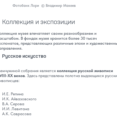
Фотобанк Лори © Владимир Макеев
Коллекция и экспозиции
оллекция музея впечатляет своим разнообразием и
асштабом. В фондах музея хранится более 30 тысяч
кспонатов, представляющих различные эпохи и художественн
аправления.
Русское искусство
емчужиной собрания является
коллекция русской живописи
VIII-XX веков
. Здесь представлены полотна выдающихся русск
ивописцев:
И.Е. Репина
И.К. Айвазовского
В.А. Серова
И.И. Левитана
А.К. Саврасова