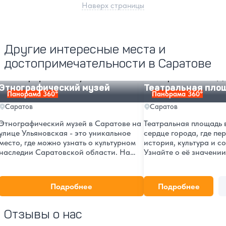
Наверх страницы
Другие интересные места и
достопримечательности в Саратове
Этнографический музей
Театральная площадь
Этнографический музей
Театральная пло
Панорама 360°
Панорама 360°
Саратов
Саратов
Этнографический музей в Саратове на
Театральная площадь в
улице Ульяновская - это уникальное
сердце города, где пе
место, где можно узнать о культурном
история, культура и с
наследии Саратовской области. На
Узнайте о её значении
странице представлены история музея,
ярмарках, которые пр
его адрес и информация о текущих
Саратова, привлекая 
экспозициях, которые привлекают
жителей, так и турист
Подробнее
Подробнее
туристов и местных жителей.
себя уникальное место
Отзывы о нас