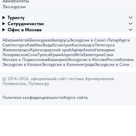
Авиабилеты
Экскурсии
Туристу
Сотрудничество
Офис в Москве
Абхазия
Алтай
Белокуриха
Беларусь
Экскурсии в Санкт-Петербурге
Светлогорск
КавМинВоды
Ессентуки
Кисловодск
Пятигорск
Железноводск
Краснодарский край
Адлер
Анапа
Геленджик
Лазаревское
Сочи
Туапсе
Крым
Алушта
Ялта
Евпатория
Саки
Москва и Подмосковье
Башкирия
Экскурсии в Москве
Россия
Казань
Экскурсии в Казани
Экскурсии в Калининграде
Экскурсии в Сочи
© 2014–2026, официальный сайт системы бронирования
Путевка.ком, Путевка.ру
Политика конфиденциальности
Карта сайта