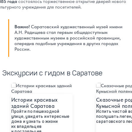
885 года
состоялось торжественное открытие дверей нового
ультурного учреждения для посетителей.
Важно!
Саратовский художественный музей имени
А.Н. Радищева стал первым общедоступным
художественным музеем в российской провинции,
опередив подобные учреждения в других городах
России.
Экскурсии с гидом в Саратове
Подробнее
Подробнее
Истории красивых
Сказочные ро
зданий Саратова
Кумысной пол
Пройти по пешеходной
Испить чистой в
улице, увидеть интересные
послушать леге
дома и узнать о жизни
саратовского ле
их владельцев
и постояльцев