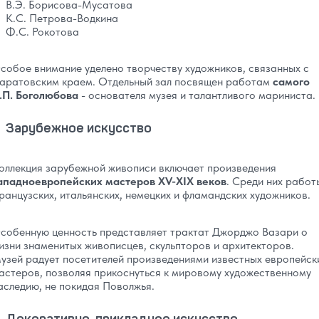
В.Э. Борисова-Мусатова
К.С. Петрова-Водкина
Ф.С. Рокотова
собое внимание уделено творчеству художников, связанных с
аратовским краем. Отдельный зал посвящен работам
самого
.П. Боголюбова
- основателя музея и талантливого мариниста.
Зарубежное искусство
оллекция зарубежной живописи включает произведения
ападноевропейских мастеров XV-XIX веков
. Среди них работ
ранцузских, итальянских, немецких и фламандских художников.
собенную ценность представляет трактат Джорджо Вазари о
изни знаменитых живописцев, скульпторов и архитекторов.
узей радует посетителей произведениями известных европейск
астеров, позволяя прикоснуться к мировому художественному
аследию, не покидая Поволжья.
Декоративно-прикладное искусство