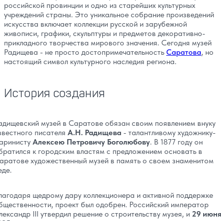
российской провинции и одно из старейших культурных
учреждений страны. Это уникальное собрание произведений
искусства включает коллекции русской и зарубежной
живописи, графики, скульптуры и предметов декоративно-
прикладного творчества мирового значения. Сегодня музей
Радищева - не просто достопримечательность
Саратова
, но
настоящий символ культурного наследия региона.
История создания
адищевский музей в Саратове обязан своим появлением внуку
звестного писателя
А.Н. Радищева
- талантливому художнику-
аринисту
Алексею Петровичу Боголюбову
. В 1877 году он
братился к городским властям с предложением основать в
аратове художественный музей в память о своем знаменитом
еде.
лагодаря щедрому дару коллекционера и активной поддержке
бщественности, проект был одобрен. Российский император
лександр III утвердил решение о строительству музея, и
29 июн