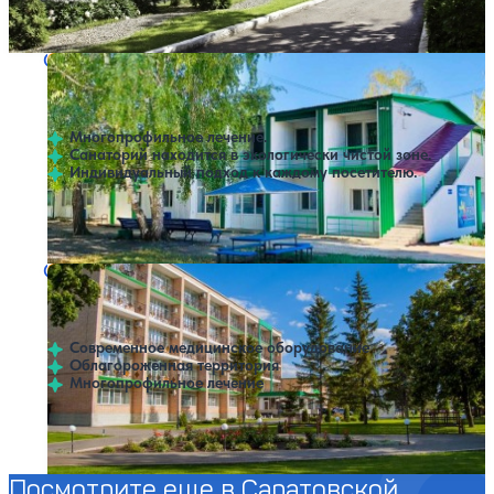
Профилей лечения:
4
Крытый бассейн
SPA
Санаторий Пугачевский
Нет цен или свободных мест на выбранные даты
Выбрать другой вариант
Заречный
Многопрофильное лечение.
Санаторий находится в экологически чистой зоне.
Индивидуальный подход к каждому посетителю.
Профилей лечения:
2
Санаторий Изумруд
Нет цен или свободных мест на выбранные даты
Выбрать другой вариант
4.5
155 отзывов
Балаково
Современное медицинское оборудование
Облагороженная территория
Многопрофильное лечение
Профилей лечения:
5
Крытый бассейн
SPA
Посмотрите еще в Саратовской