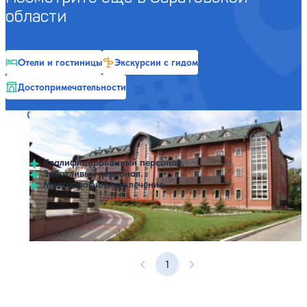
области
Отели и гостиницы
Экскурсии с гидом
Достопримечательности
Санаторий Нива
Нет цен или свободных мест на выбранные даты
Выбрать другой вариант
4.1
43 отзыва
Орловское
Квалифицированный персонал.
Заботливый персонал.
Многопрофильное лечение.
Профилей лечения:
5
1
Предыдущая страница
Следующая страница