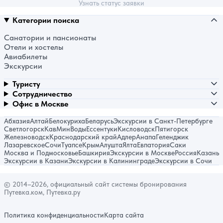
Узнать статус заявки
Категории поиска
Санатории и пансионаты
Отели и хостелы
Авиабилеты
Экскурсии
Туристу
Сотрудничество
Офис в Москве
Абхазия
Алтай
Белокуриха
Беларусь
Экскурсии в Санкт-Петербурге
Светлогорск
КавМинВоды
Ессентуки
Кисловодск
Пятигорск
Железноводск
Краснодарский край
Адлер
Анапа
Геленджик
Лазаревское
Сочи
Туапсе
Крым
Алушта
Ялта
Евпатория
Саки
Москва и Подмосковье
Башкирия
Экскурсии в Москве
Россия
Казань
Экскурсии в Казани
Экскурсии в Калининграде
Экскурсии в Сочи
© 2014–2026, официальный сайт системы бронирования
Путевка.ком, Путевка.ру
Политика конфиденциальности
Карта сайта