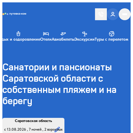
Putevka.com
тдых и оздоровление
Отели
Авиабилеты
Экскурсии
Туры с перелетом
Санатории и пансионаты
Саратовской области с
собственным пляжем и на
берегу
Найти
Регион, курорт или название
Профиль лечения:
Отдыхающие:
Дата заезда:
Кол-во ночей:
Саратовская область
Начните вводить название региона, курорта или объекта
с 13.08.2026 , 7 ночей , 2 взрослых