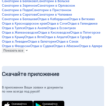
Санатории в Балаково
Санатории в Вольске
Санатории в Заречном
Санатории в Орловском
Санатории в Падах
Санатории в Пристанном
Санатории в Саратове
Санатории в Чапаевке
Санатории в Балашове
Отдых в Кабардинке
Отдых в Витязево
Отдых в Краснодарском крае
Отдых в Сочи
Отдых в Геленджике
Отдых в Туапсе
Отдых в Анапе
Отдых в Ессентуках
Отдых в Железноводске
Отдых в Кисловодске
Отдых в Пятигорске
Отдых в Крыму
Отдых в Ялте
Отдых в Алуште
Отдых в Гурзуфе
Отдых в Ливадии
Отдых в Евпатории
Отдых в Саках
Отдых в Феодосии
Отдых в Судаке
Отдых в Абхазии
Отдых в Адлере
Показать все
Скачайте приложение
В приложении Ваши заявки и документы
по ним всегда под рукой!