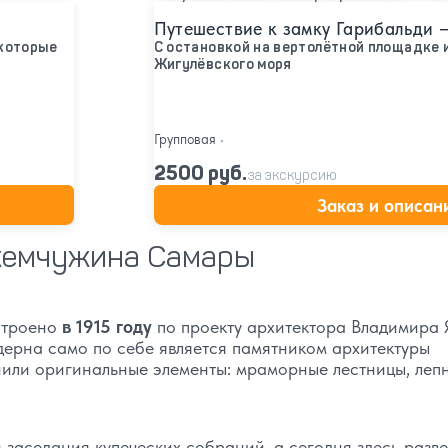
Путешествие к замку Гарибальди 
 которые
С остановкой на вертолётной площадке и
Жигулёвского моря
Групповая
•
2500 руб.
за экскурсию
Заказ и описан
 жемчужина Самары
строено
в 1915 году
по проекту архитектора Владимира 
ерна само по себе является памятником архитектуры
или оригинальные элементы: мраморные лестницы, лепн
 заседания купеческих собраний, а сегодня здесь разв