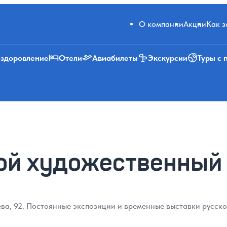
О компании
Акции
Как 
оздоровление
Отели
Авиабилеты
Экскурсии
Туры с 
ой художественный
а, 92. Постоянные экспозиции и временные выставки русског