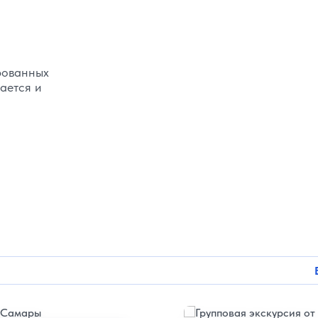
ированных
гается и
Подробнее