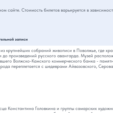
ом сайте. Стоимость билетов варьируется в зависимост
тельной записи
 из крупнейших собраний живописи в Поволжье, где хр
и до произведений русского авангарда. Музей располо
ывшего Волжско-Камского коммерческого банка - памят
города переплетается с шедеврами Айвазовского, Серова
сца Константина Головкина и группы самарских художн