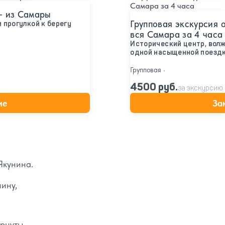
— из Самары
Групповая экскурсия 
 прогулкой к берегу
вся Самара за 4 часа
Исторический центр, вол
одной насыщенной поезд
Групповая
•
4500 руб.
за экскурсию
ие
За
Якунина.
ину,
ернуты