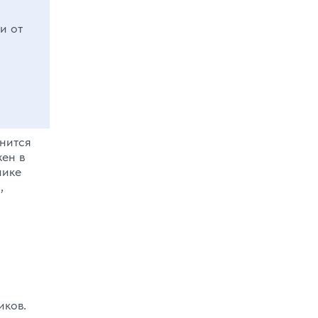
и от
анится
жен в
нике
,
иков.