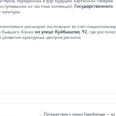
стеров, переданных в дар будущей картинной галерее.
оступавшими из частных коллекций,
Государственного
 культуры.
 значительно расширил экспозиции за счет национализ
е бывшего банка
на улице Куйбышева, 92
, где распола
й развития культурных центров региона.
Подробнее