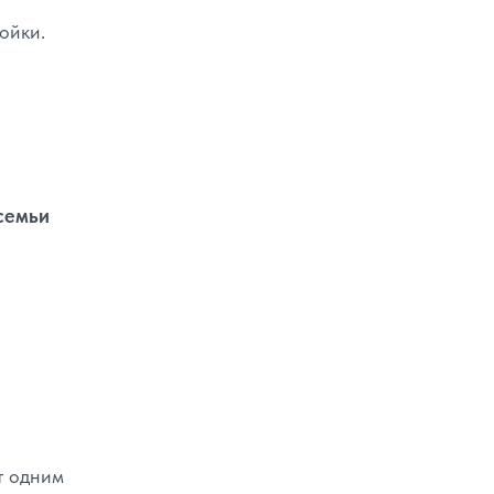
ойки.
семьи
т одним