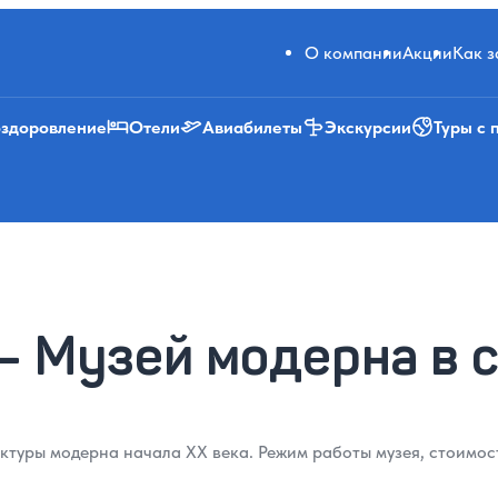
О компании
Акции
Как 
оздоровление
Отели
Авиабилеты
Экскурсии
Туры с 
 Музей модерна в с
уры модерна начала XX века. Режим работы музея, стоимость