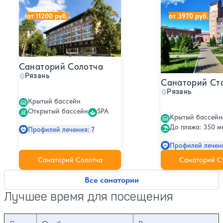
Санаторий Солотча
Санаторий Стар
от 11200 руб.
от 3970 руб.
Санаторий Солотча
Рязань
Санаторий Ст
Рязань
Крытый бассейн
Открытый бассейн
SPA
Крытый бассейн
До пляжа: 350 м
Профилей лечения: 7
Профилей лечени
Санаторий Солотча
Санаторий С
Все санатории
Лучшее время для посещения