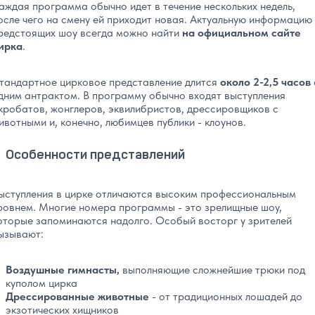
аждая программа обычно идет в течение нескольких недель,
осле чего на смену ей приходит новая. Актуальную информацию
редстоящих шоу всегда можно найти
на официальном сайте
ирка
.
тандартное цирковое представление длится
около 2-2,5 часов
дним антрактом. В программу обычно входят выступления
кробатов, жонглеров, эквилибристов, дрессировщиков с
ивотными и, конечно, любимцев публики - клоунов.
Особенности представлений
ыступления в цирке отличаются высоким профессиональным
ровнем. Многие номера программы - это зрелищные шоу,
оторые запоминаются надолго. Особый восторг у зрителей
ызывают:
Воздушные гимнасты,
выполняющие сложнейшие трюки под
куполом цирка
Дрессированные животные
- от традиционных лошадей до
экзотических хищников