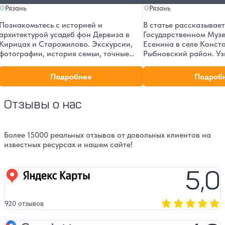
Рязань
Рязань
Познакомьтесь с историей и
В статье рассказывает
архитектурой усадеб фон Дервиза в
Государственном Музе
Кирицах и Старожилово. Экскурсии,
Есенина в селе Конст
фотографии, история семьи, точные
Рыбновский район. Уз
адреса и как добраться. Уникальные
истории, экспозициях
архитектурные комплексы XIX века.
атмосфере места, где 
Подробнее
Подроб
великий русский поэт
Отзывы о нас
Более 15000 реальных отзывов от довольных клиентов на
известных ресурсах и нашем сайте!
5,0
Яндекс карты
920 отзывов
Оценка, количест
Google Maps