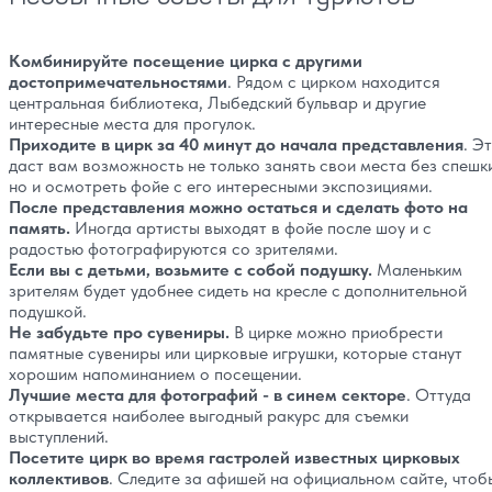
Комбинируйте посещение цирка с другими
достопримечательностями
. Рядом с цирком находится
центральная библиотека, Лыбедский бульвар и другие
интересные места для прогулок.
Приходите в цирк за 40 минут до начала представления
. Э
даст вам возможность не только занять свои места без спешк
но и осмотреть фойе с его интересными экспозициями.
После представления можно остаться и сделать фото на
память.
Иногда артисты выходят в фойе после шоу и с
радостью фотографируются со зрителями.
Если вы с детьми, возьмите с собой подушку.
Маленьким
зрителям будет удобнее сидеть на кресле с дополнительной
подушкой.
Не забудьте про сувениры.
В цирке можно приобрести
памятные сувениры или цирковые игрушки, которые станут
хорошим напоминанием о посещении.
Лучшие места для фотографий - в синем секторе
. Оттуда
открывается наиболее выгодный ракурс для съемки
выступлений.
Посетите цирк во время гастролей известных цирковых
коллективов
. Следите за афишей на официальном сайте, чтоб