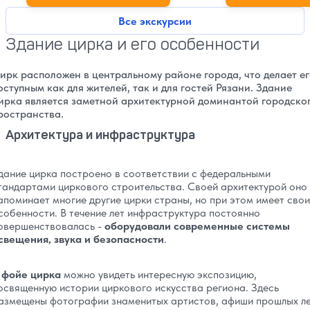
Все экскурсии
Здание цирка и его особенности
ирк расположен в центральному районе города, что делает е
оступным как для жителей, так и для гостей Рязани. Здание
ирка является заметной архитектурной доминантой городско
ространства.
Архитектура и инфраструктура
дание цирка построено в соответствии с федеральными
тандартами циркового строительства. Своей архитектурой оно
апоминает многие другие цирки страны, но при этом имеет свои
собенности. В течение лет инфраструктура постоянно
овершенствовалась -
оборудовали современные системы
свещения, звука и безопасности
.
 фойе цирка
можно увидеть интересную экспозицию,
освященную истории циркового искусства региона. Здесь
азмещены фотографии знаменитых артистов, афиши прошлых л