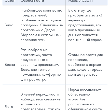
Сезон
Особенности
Рекомендации
Наибольшее количество
Билеты лучше
представлений,
приобретать за 2-3
особенно в новогодние
недели до
Зима
праздники. Специальные
представления, так
программы с Дедом
как в праздничные
Морозом и сказочными
дни наблюдается
персонажами.
повышенный спрос.
Разнообразные
программы, часто
Отличное время для
приуроченные к
посещения,
Весна
весенним праздникам.
особенно в апреле-
Довольно теплое
мае, когда в городе
помещения, комфортно
меньше туристов.
для просмотра.
Перед посещением
В летний период часто
обязательно
наблюдается снижение
уточняйте
количества
расписание на
Лето
представлений, так как
официальном сайте,