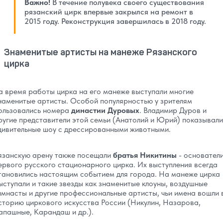
Важно!
В течение полувека своего существования
рязанский цирк впервые закрылся на ремонт в
2015 году. Реконструкция завершилась в 2018 году.
Знаменитые артисты на манеже Рязанского
цирка
а время работы цирка на его манеже выступали многие
наменитые артисты. Особой популярностью у зрителям
ользовались номера
династии Дуровых
. Владимир Дуров и
ругие представители этой семьи (Анатолий и Юрий) показывали
дивительные шоу с дрессированными животными.
язанскую арену также посещали
братья Никитины
- основател
ервого русского стационарного цирка. Их выступления всегда
тановились настоящим событием для города. На манеже цирка
ыступали и такие звезды как знаменитые клоуны, воздушные
имнасты и другие профессиональные артисты, чьи имена вошли 
сторию циркового искусства России (Никулин, Назарова,
апашные, Карандаш и др.).