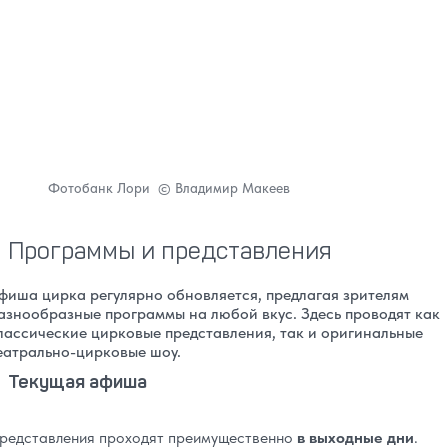
Фотобанк Лори © Владимир Макеев
Программы и представления
фиша цирка регулярно обновляется, предлагая зрителям
азнообразные программы на любой вкус. Здесь проводят как
лассические цирковые представления, так и оригинальные
еатрально-цирковые шоу.
Текущая афиша
редставления проходят преимущественно
в выходные дни
.