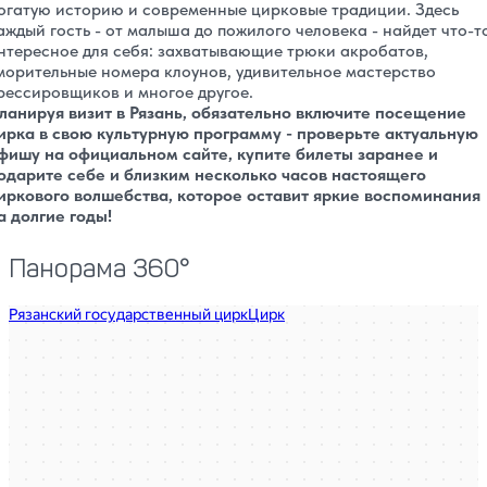
огатую историю и современные цирковые традиции. Здесь
аждый гость - от малыша до пожилого человека - найдет что-т
нтересное для себя: захватывающие трюки акробатов,
морительные номера клоунов, удивительное мастерство
рессировщиков и многое другое.
ланируя визит в Рязань, обязательно включите посещение
ирка в свою культурную программу - проверьте актуальную
фишу на официальном сайте, купите билеты заранее и
одарите себе и близким несколько часов настоящего
иркового волшебства, которое оставит яркие воспоминания
а долгие годы!
Панорама 360°