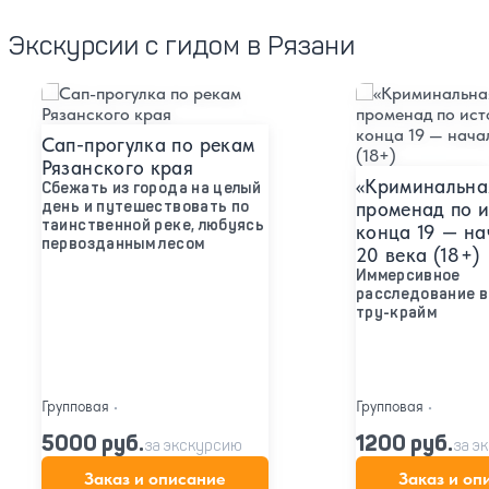
Экскурсии с гидом в Рязани
Подробнее
Подробнее
Сап-прогулка по рекам
Рязанского края
«Криминальная
Сбежать из города на целый
день и путешествовать по
променад по 
таинственной реке, любуясь
конца 19 — на
первозданным лесом
20 века (18+)
Иммерсивное
расследование в
тру-крайм
Групповая
•
Групповая
•
5000 руб.
1200 руб.
за экскурсию
за э
Заказ и описание
Заказ и оп