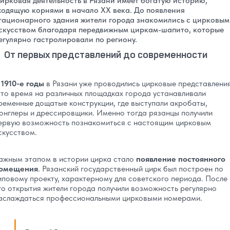
ирковая деятельность в Рязани имеет богатую историю,
ходящую корнями в начало XX века. До появления
тационарного здания жители города знакомились с цирковым
скусством благодаря передвижным циркам-шапито, которые
егулярно гастролировали по региону.
От первых представлений до современности
 1910-е годы
в Рязани уже проводились цирковые представления
 то время на различных площадках города устанавливали
ременные дощатые конструкции, где выступали акробаты,
онглеры и дрессировщики. Именно тогда рязанцы получили
ервую возможность познакомиться с настоящим цирковым
скусством.
ажным этапом в истории цирка стало
появление постоянного
омещения
. Рязанский государственный цирк был построен по
иповому проекту, характерному для советского периода. После
го открытия жители города получили возможность регулярно
аслаждаться профессиональными цирковыми номерами.