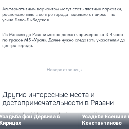
Альтернативным вариантом могут стать платные парковки,
расположенные в центре города недалеко от цирка - на
улице Лево-Лыбедская.
Из Москвы до Рязани можно доехать примерно за 3-4 часа
по трассе М5 «Урал».
Далее нужно следовать указателям до
центра города.
Наверх страницы
Другие интересные места и
достопримечательности в Рязани
Усадьба фон Дервиза в Кирицах
Усадьба Есенина в Ко
Усадьба фон Дервиза в
Усадьба Есенина 
Кирицах
Константиново