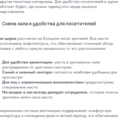
 другие памятные материалы. Для удобства посетителей в здан
аботает буфет, где можно перекусить перед началом
редставления.
Схема зала и удобства для посетителей
ал цирка
рассчитан на большое число зрителей. Все места
асположены амфитеатром, что обеспечивает отличный обзор
анежа с любого кресла независимо от его расположения.
Для удобства ориентации
, места в зрительном зале
распределены по цветовым секторам
Синий и зеленый сектора
считаются наиболее удобными для
просмотра
Для лиц с ограниченными возможностями
предусмотрены
специальные места
На входах в зал всегда дежурят сотрудники
, готовые помоч
зрителям найти свои места
овременная система вентиляции поддерживает комфортную
емпературу в помещении даже в летний период, что обеспечива