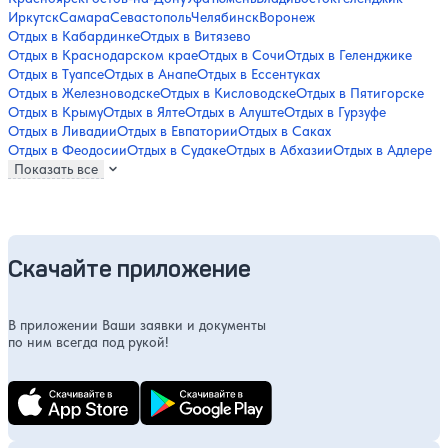
Иркутск
Самара
Севастополь
Челябинск
Воронеж
Отдых в Кабардинке
Отдых в Витязево
Отдых в Краснодарском крае
Отдых в Сочи
Отдых в Геленджике
Отдых в Туапсе
Отдых в Анапе
Отдых в Ессентуках
Отдых в Железноводске
Отдых в Кисловодске
Отдых в Пятигорске
Отдых в Крыму
Отдых в Ялте
Отдых в Алуште
Отдых в Гурзуфе
Отдых в Ливадии
Отдых в Евпатории
Отдых в Саках
Отдых в Феодосии
Отдых в Судаке
Отдых в Абхазии
Отдых в Адлере
Показать все
Скачайте приложение
В приложении Ваши заявки и документы
по ним всегда под рукой!