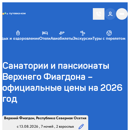
Putevka.com
тдых и оздоровление
Отели
Авиабилеты
Экскурсии
Туры с перелетом
Санатории и пансионаты
Верхнего Фиагдона –
официальные цены на 2026
год
Найти
Регион, курорт или название
Профиль лечения:
Отдыхающие:
Дата заезда:
Кол-во ночей:
Верхний Фиагдон, Республика Северная Осетия
Начните вводить название региона, курорта или объекта
с 13.08.2026 , 7 ночей , 2 взрослых