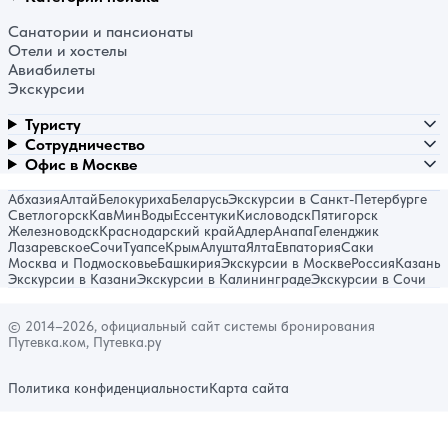
Санатории и пансионаты
Отели и хостелы
Авиабилеты
Экскурсии
Туристу
Сотрудничество
Офис в Москве
Абхазия
Алтай
Белокуриха
Беларусь
Экскурсии в Санкт-Петербурге
Светлогорск
КавМинВоды
Ессентуки
Кисловодск
Пятигорск
Железноводск
Краснодарский край
Адлер
Анапа
Геленджик
Лазаревское
Сочи
Туапсе
Крым
Алушта
Ялта
Евпатория
Саки
Москва и Подмосковье
Башкирия
Экскурсии в Москве
Россия
Казань
Экскурсии в Казани
Экскурсии в Калининграде
Экскурсии в Сочи
© 2014–2026, официальный сайт системы бронирования
Путевка.ком, Путевка.ру
Политика конфиденциальности
Карта сайта