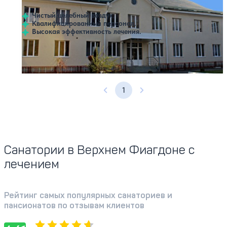
Чистый целебный воздух.
Квалифицированный персонал.
Высокая эффективность лечения.
Профилей лечения:
1
1
Предыдущая страница
Следующая страница
Санатории в Верхнем Фиагдоне с
лечением
Рейтинг самых популярных санаториев и
пансионатов по отзывам клиентов
Оценка, количество звезд:
4.61