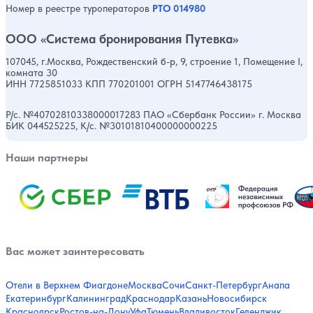
Номер в реестре туроператоров
РТО 014980
ООО «Система бронирования Путевка»
107045, г.Москва, Рождественский б-р, 9, строение 1, Помещение I,
комната 30
ИНН 7725851033 КПП 770201001 ОГРН 5147746438175
Р/с. №40702810338000017283 ПАО «Сбербанк России» г. Москва
БИК 044525225, К/с. №30101810400000000225
Наши партнеры
Вас может заинтересовать
Отели в Верхнем Фиагдоне
Москва
Сочи
Санкт-Петербург
Анапа
Екатеринбург
Калининград
Краснодар
Казань
Новосибирск
Красноярск
Ростов-на-Дону
Уфа
Тюмень
Владивосток
Геленджик