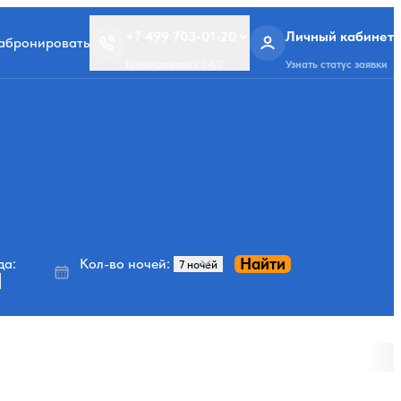
+7 499 703-01-20
Личный кабинет
забронировать
Бронирование 24/7
Узнать статус заявки
Найти
да:
Кол-во ночей: