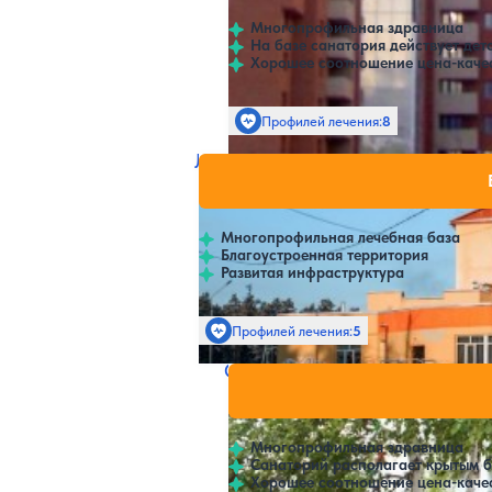
Многопрофильная здравница
На базе санатория действует дет
Хорошее соотношение цена-каче
Профилей лечения:
8
Лечебно-оздоровительный компл
Нет цен или
Якутск
Многопрофильная лечебная база
Благоустроенная территория
Развитая инфраструктура
Профилей лечения:
5
Санаторий Хоту (Якуткурорт)
Нет цен и
Якутск
Многопрофильная здравница
Санаторий располагает крытым 
Хорошее соотношение цена-каче