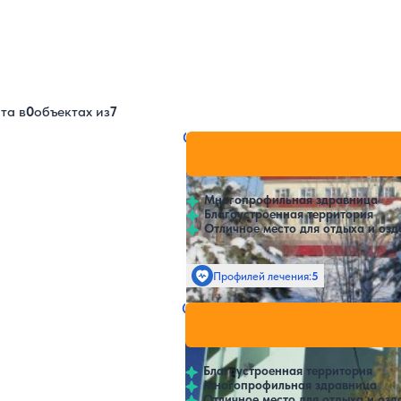
та в
0
объектах из
7
Санаторий Чэбдик
Нет цен и
4.6
5 отзывов
Якутск
Многопрофильная здравница
Благоустроенная территория
Отличное место для отдыха и оз
Профилей лечения:
5
Санаторий Абырал
Нет цен и
4.5
4 отзыва
Якутск
Благоустроенная территория
Многопрофильная здравница
Отличное место для отдыха и озд