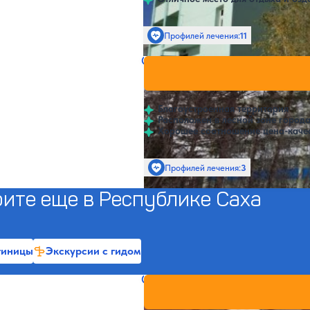
Профилей лечения:
11
Санаторий Горизонт
Нет цен и
5
1 отзыв
Нерюнгри
Благоустроенная территория
Расположен в лесной зоне город
Хорошее соотношение цена-каче
Профилей лечения:
3
ите еще в Республике Саха
тиницы
Экскурсии с гидом
Санаторий Смена
Нет цен и
Якутск