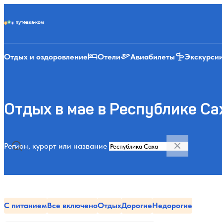
Putevka.com
Отдых и оздоровление
Отели
Авиабилеты
Экскурси
Отдых в мае в Республике Са
Регион, курорт или название
С питанием
Все включено
Отдых
Дорогие
Недорогие