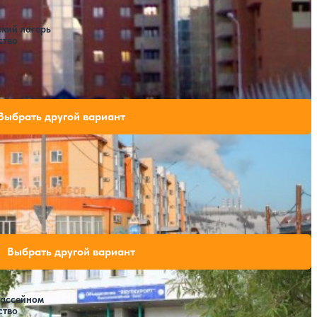
ский лагерь
ство
екс Сосновый бор
 свободных мест на выбранные даты
Выбрать другой вариант
Открытый бассейн
ли свободных мест на выбранные даты
Выбрать другой вариант
бассейном
ство