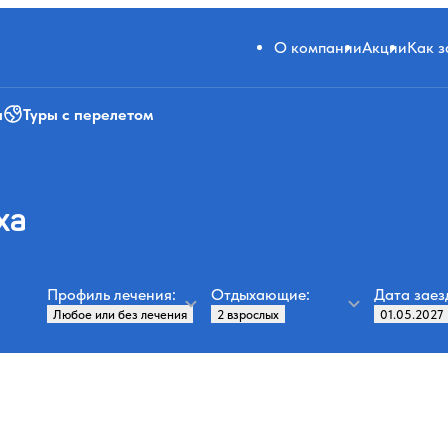
О компании
Акции
Как 
и
Туры с перелетом
ха
Профиль лечения:
Отдыхающие:
Дата заез