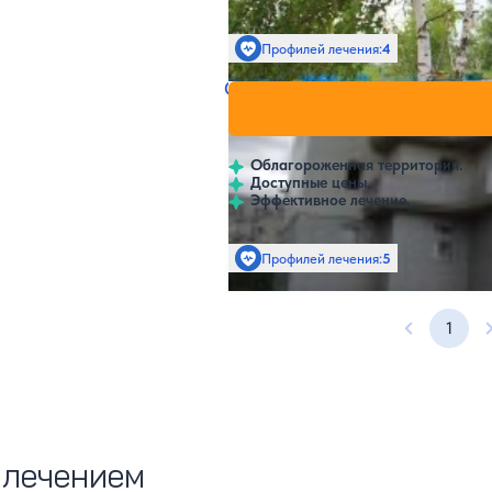
Профилей лечения:
4
Санаторий Горняк
Нет цен и
4.5
4 отзыва
Мирный
Облагороженная территория.
Доступные цены.
Эффективное лечение.
Профилей лечения:
5
1
Предыдущ
 лечением