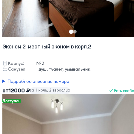
Эконом 2-местный эконом в корп.2
Корпус:
№2
Санузел:
душ, туалет, умывальник.
Подробное описание номера
12000 ₽
от
за 1 ночь, 2 взрослых
Есть своб
Доступен