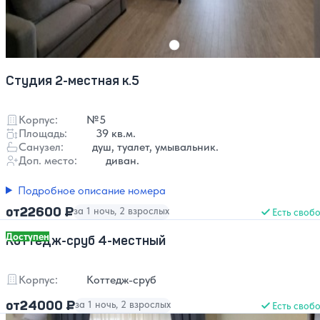
Студия 2-местная к.5
Корпус:
№5
Площадь:
39 кв.м.
Санузел:
душ, туалет, умывальник.
Доп. место:
диван.
Подробное описание номера
22600 ₽
от
за 1 ночь, 2 взрослых
Есть своб
Доступен
Коттедж-сруб 4-местный
Корпус:
Коттедж-сруб
24000 ₽
от
за 1 ночь, 2 взрослых
Есть своб