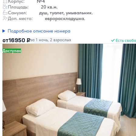
Корпус:
№4
Площадь:
20 кв.м.
Санузел:
душ, туалет, умывальник.
Доп. место:
еврораскладушка.
Подробное описание номера
16950 ₽
от
за 1 ночь, 2 взрослых
Есть своб
Доступен