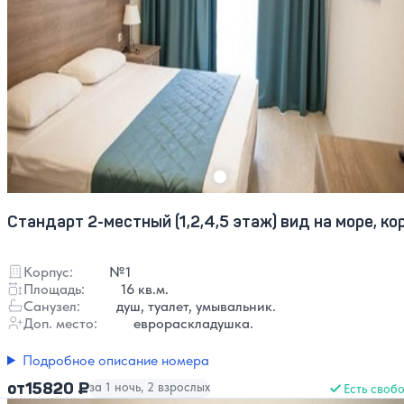
Стандарт 2-местный (1,2,4,5 этаж) вид на море, кор
Корпус:
№1
Площадь:
16 кв.м.
Санузел:
душ, туалет, умывальник.
Доп. место:
еврораскладушка.
Подробное описание номера
15820 ₽
от
за 1 ночь, 2 взрослых
Есть своб