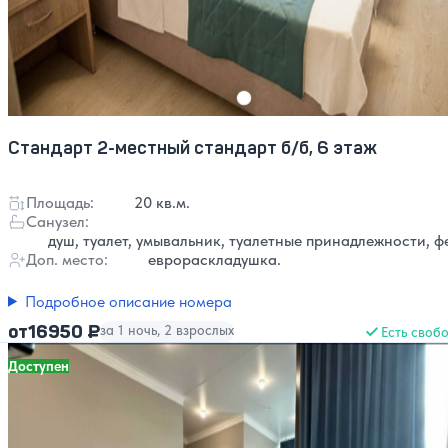
Стандарт 2-местный стандарт б/б, 6 этаж
Площадь:
20 кв.м.
Санузел:
душ, туалет, умывальник, туалетные принадлежности, ф
Доп. место:
еврораскладушка.
Подробное описание номера
16950 ₽
от
за 1 ночь, 2 взрослых
Есть своб
Доступен