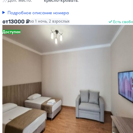
Доп. место:
кресло-кровать.
Подробное описание номера
13000 ₽
от
за 1 ночь, 2 взрослых
Есть своб
Доступен