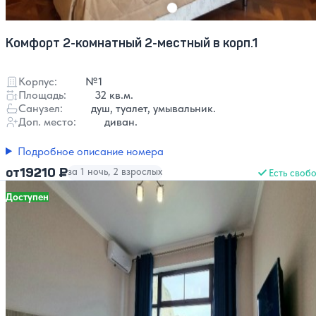
Комфорт 2-комнатный 2-местный в корп.1
Корпус:
№1
Площадь:
32 кв.м.
Санузел:
душ, туалет, умывальник.
Доп. место:
диван.
Подробное описание номера
19210 ₽
от
за 1 ночь, 2 взрослых
Есть своб
Доступен