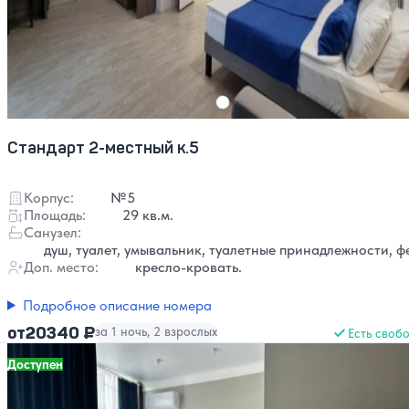
Стандарт 2-местный к.5
Корпус:
№5
Площадь:
29 кв.м.
Санузел:
душ, туалет, умывальник, туалетные принадлежности, ф
Доп. место:
кресло-кровать.
Подробное описание номера
20340 ₽
от
за 1 ночь, 2 взрослых
Есть своб
Доступен