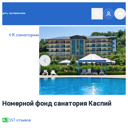
Putevka.com
Смотреть все фото
34
К санаторию
Номерной фонд санатория Каспий
4.3
357 отзывов