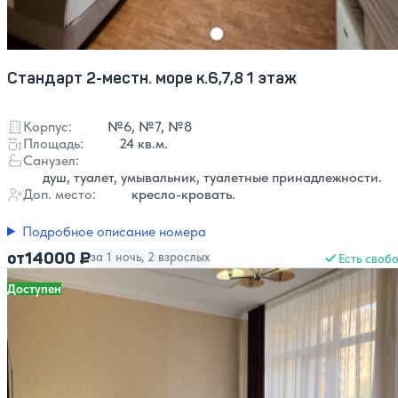
Стандарт 2-местн. море к.6,7,8 1 этаж
Корпус:
№6, №7, №8
Площадь:
24 кв.м.
Санузел:
душ, туалет, умывальник, туалетные принадлежности.
Доп. место:
кресло-кровать.
Подробное описание номера
14000 ₽
от
за 1 ночь, 2 взрослых
Есть своб
Доступен