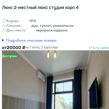
Люкс 2-местный люкс студия корп.4
Корпус:
№4
Санузел:
душ, туалет, умывальник.
Доп. место:
еврораскладушка.
Подробное описание номера
20000 ₽
от
за 1 ночь, 2 взрослых
Есть своб
Доступен