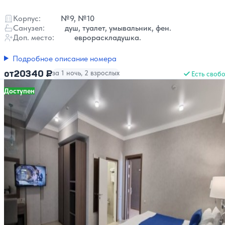
Корпус:
№9, №10
Санузел:
душ, туалет, умывальник, фен.
Доп. место:
еврораскладушка.
Подробное описание номера
20340 ₽
от
за 1 ночь, 2 взрослых
Есть своб
Доступен