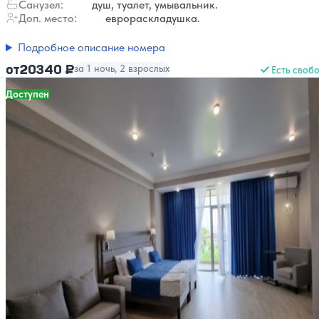
Санузел:
душ, туалет, умывальник.
Доп. место:
еврораскладушка.
Подробное описание номера
20340 ₽
от
за 1 ночь, 2 взрослых
Есть своб
Доступен