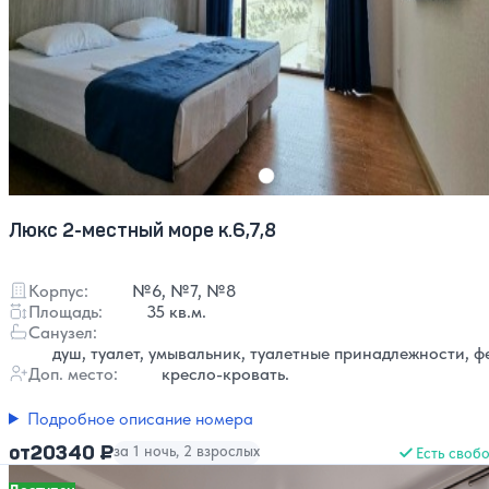
Люкс 2-местный море к.6,7,8
Корпус:
№6, №7, №8
Площадь:
35 кв.м.
Санузел:
душ, туалет, умывальник, туалетные принадлежности, ф
Доп. место:
кресло-кровать.
Подробное описание номера
20340 ₽
от
за 1 ночь, 2 взрослых
Есть своб