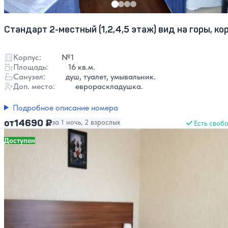
Стандарт 2-местный (1,2,4,5 этаж) вид на горы, кор
Корпус:
№1
Площадь:
16 кв.м.
Санузел:
душ, туалет, умывальник.
Доп. место:
еврораскладушка.
Подробное описание номера
14690 ₽
от
за 1 ночь, 2 взрослых
Есть своб
Доступен