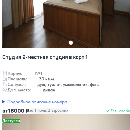
Студия 2-местная студия в корп.1
Корпус:
№1
Площадь:
30 кв.м.
Санузел:
душ, туалет, умывальник, фен.
Доп. место:
диван.
Подробное описание номера
16000 ₽
от
за 1 ночь, 2 взрослых
Есть своб
Доступен