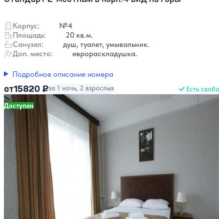
Корпус:
№4
Площадь:
20 кв.м.
Санузел:
душ, туалет, умывальник.
Доп. место:
еврораскладушка.
Подробное описание номера
15820 ₽
от
за 1 ночь, 2 взрослых
Есть своб
Доступен