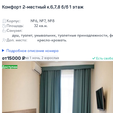
Комфорт 2-местный к.6,7,8 б/б 1 этаж
Корпус:
№6, №7, №8
Площадь:
32 кв.м.
Санузел:
душ, туалет, умывальник, туалетные принадлежности, ф
Доп. место:
кресло-кровать.
Подробное описание номера
15000 ₽
от
за 1 ночь, 2 взрослых
Есть своб
Доступен