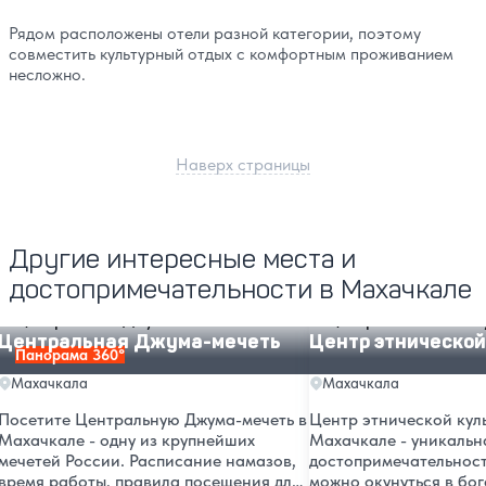
Рядом расположены отели разной категории, поэтому
совместить культурный отдых с комфортным проживанием
несложно.
Наверх страницы
Другие интересные места и
достопримечательности в Махачкале
Центральная Джума-мечеть
Центр этнической кул
Центральная Джума-мечеть
Центр этнической
Панорама 360°
Махачкала
Махачкала
Посетите Центральную Джума-мечеть в
Центр этнической кул
Махачкале - одну из крупнейших
Махачкале - уникальн
мечетей России. Расписание намазов,
достопримечательност
время работы, правила посещения для
можно окунуться в бог