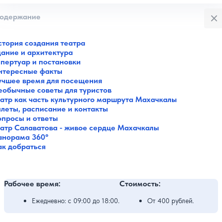
Закры
одержание
стория создания театра
дание и архитектура
епертуар и постановки
нтересные факты
учшее время для посещения
еобычные советы для туристов
еатр как часть культурного маршрута Махачкалы
илеты, расписание и контакты
опросы и ответы
еатр Салаватова - живое сердце Махачкалы
анорама 360°
ак добраться
Рабочее время:
Стоимость:
Ежедневно: с 09:00 до 18:00.
От 400 рублей.