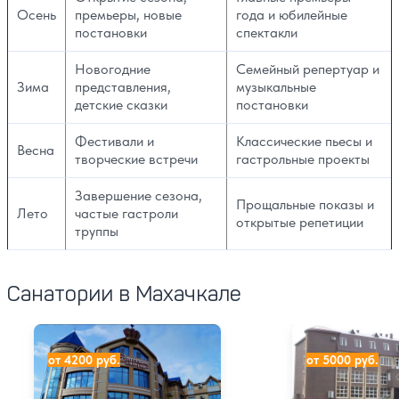
Осень
премьеры, новые
года и юбилейные
постановки
спектакли
Новогодние
Семейный репертуар и
Зима
представления,
музыкальные
детские сказки
постановки
Фестивали и
Классические пьесы и
Весна
творческие встречи
гастрольные проекты
Завершение сезона,
Прощальные показы и
Лето
частые гастроли
открытые репетиции
труппы
Санатории в Махачкале
Отель Золотая Империя
Отель Ши
от 4200 руб.
от 5000 руб.