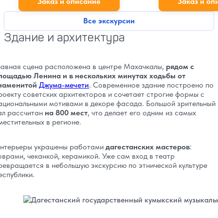
Заказ и описание
Заказ и оп
Все экскурсии
Здание и архитектура
лавная сцена расположена в центре Махачкалы,
рядом с
лощадью Ленина и в нескольких минутах ходьбы от
наменитой
Джума-мечети
. Современное здание построено по
роекту советских архитекторов и сочетает строгие формы с
ациональными мотивами в декоре фасада. Большой зрительный
ал рассчитан
на 800 мест
, что делает его одним из самых
местительных в регионе.
нтерьеры украшены работами
дагестанских мастеров
:
оврами, чеканкой, керамикой. Уже сам вход в театр
ревращается в небольшую экскурсию по этнической культуре
еспублики.