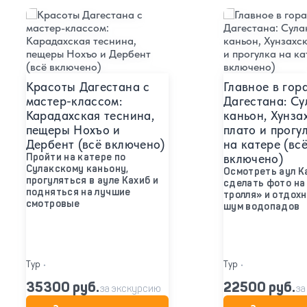
Подробнее
Подробнее
Красоты Дагестана с
Главное в гор
мастер-классом:
Дагестана: Су
Карадахская теснина,
каньон, Хунза
пещеры Нохъо и
плато и прогу
Дербент (всё включено)
на катере (вс
Пройти на катере по
включено)
Сулакскому каньону,
Осмотреть аул К
прогуляться в ауле Кахиб и
сделать фото на
подняться на лучшие
тролля» и отдох
смотровые
шум водопадов
Тур
•
Тур
•
35300 руб.
22500 руб.
за экскурсию
за