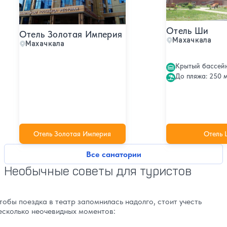
Отель Ши
Отель Золотая Империя
Махачкала
Махачкала
Крытый бассей
До пляжа: 250 м
Отель Золотая Империя
Отель
Все санатории
Необычные советы для туристов
тобы поездка в театр запомнилась надолго, стоит учесть
есколько неочевидных моментов: