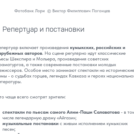
Фотобанк Лори © Виктор Филиппович Погонцев
Репертуар и постановки
епертуар включает произведения
кумыкских, российских и
арубежных авторов
. На сцене регулярно идут классические
ьесы Шекспира и Мольера, произведения советских
раматургов, а также современные постановки молодых
ежиссеров. Особое место занимают спектакли на исторически
емы - о судьбах горцев, легендах Кавказа и героях национально
итературы.
то чаще всего смотрят зрители:
спектакли по пьесам самого Алим-Паши Салаватова
- в то
числе легендарную драму «Айгази»;
музыкальные постановки
с живым исполнением кумыкских
песен;