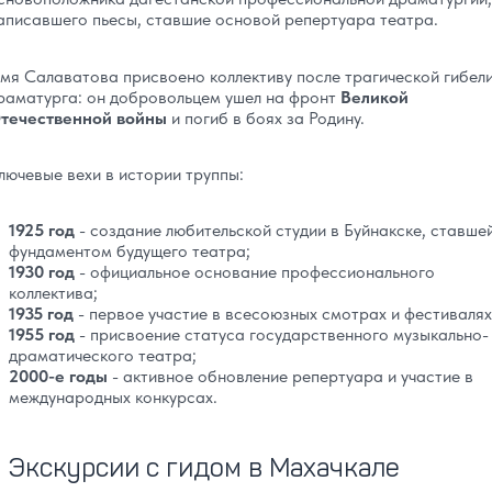
аписавшего пьесы, ставшие основой репертуара театра.
мя Салаватова присвоено коллективу после трагической гибел
раматурга: он добровольцем ушел на фронт
Великой
течественной войны
и погиб в боях за Родину.
лючевые вехи в истории труппы:
1925 год
- создание любительской студии в Буйнакске, ставше
фундаментом будущего театра;
1930 год
- официальное основание профессионального
коллектива;
1935 год
- первое участие в всесоюзных смотрах и фестивалях
1955 год
- присвоение статуса государственного музыкально-
драматического театра;
2000-е годы
- активное обновление репертуара и участие в
международных конкурсах.
Экскурсии с гидом в Махачкале