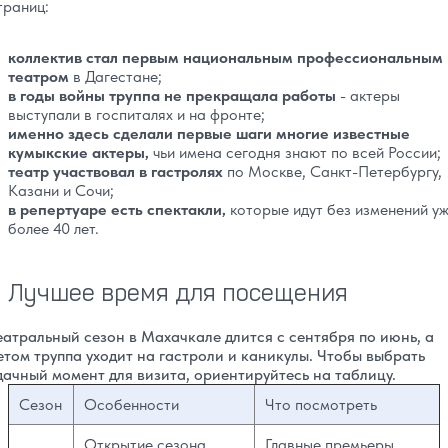
траниц:
коллектив стал первым национальным профессиональным
театром
в Дагестане;
в годы войны труппа не прекращала работы
- актеры
выступали в госпиталях и на фронте;
именно здесь сделали первые шаги многие известные
кумыкские актеры,
чьи имена сегодня знают по всей России;
театр участвовал в гастролях
по Москве, Санкт-Петербургу,
Казани и Сочи;
в репертуаре есть спектакли,
которые идут без изменений у
более 40 лет.
Лучшее время для посещения
еатральный сезон в Махачкале длится с сентября по июнь, а
етом труппа уходит на гастроли и каникулы. Чтобы выбрать
дачный момент для визита, ориентируйтесь на таблицу.
Сезон
Особенности
Что посмотреть
Открытие сезона,
Главные премьеры