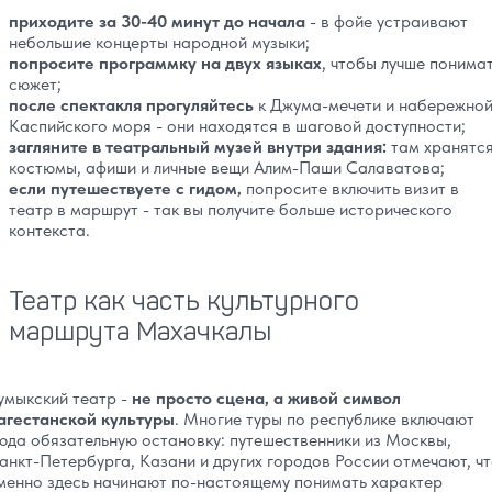
приходите за 30-40 минут до начала
- в фойе устраивают
небольшие концерты народной музыки;
попросите программку на двух языках
, чтобы лучше понима
сюжет;
после спектакля прогуляйтесь
к Джума-мечети и набережно
Каспийского моря - они находятся в шаговой доступности;
загляните в театральный музей внутри здания:
там хранятс
костюмы, афиши и личные вещи Алим-Паши Салаватова;
если путешествуете с гидом,
попросите включить визит в
театр в маршрут - так вы получите больше исторического
контекста.
Театр как часть культурного
маршрута Махачкалы
умыкский театр -
не просто сцена, а живой символ
агестанской культуры
. Многие туры по республике включают
юда обязательную остановку: путешественники из Москвы,
анкт-Петербурга, Казани и других городов России отмечают, ч
менно здесь начинают по-настоящему понимать характер