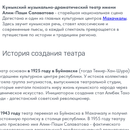
Кумыкский музыкально-драматический театр имени
Алим-Паши Салаватова
- старейшая национальная сцена
Дагестана и один из главных культурных центров
Махачкалы
.
Здесь звучит кумыкская речь, ставят классические и
современные пьесы, а каждый спектакль превращается в
путешествие по истории и традициям региона.
История создания театра
еатр основан
в 1925 году в Буйнакске
(тогда Темир-Хан-Шура)
огдашнем культурном центре республики. У истоков коллектива
тояла группа энтузиастов, выпускников театральной студии,
оторые мечтали показать миру жизнь кумыкского народа через
ценическое искусство. Инициатором создания стал Алибек Тахо
оди - дагестанский советский революционер.
 1943 году
театр переехал из Буйнакска в Махачкалу и получил
остоянную прописку в столице республики. В 1955 году театру
ыло присвоено имя Алим-Паши Салаватова - фактического
сновоположника дагестанской профессиональной драматургии,