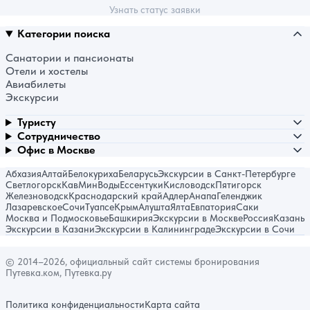
Узнать статус заявки
Категории поиска
Санатории и пансионаты
Отели и хостелы
Авиабилеты
Экскурсии
Туристу
Сотрудничество
Офис в Москве
Абхазия
Алтай
Белокуриха
Беларусь
Экскурсии в Санкт-Петербурге
Светлогорск
КавМинВоды
Ессентуки
Кисловодск
Пятигорск
Железноводск
Краснодарский край
Адлер
Анапа
Геленджик
Лазаревское
Сочи
Туапсе
Крым
Алушта
Ялта
Евпатория
Саки
Москва и Подмосковье
Башкирия
Экскурсии в Москве
Россия
Казань
Экскурсии в Казани
Экскурсии в Калининграде
Экскурсии в Сочи
© 2014–2026, официальный сайт системы бронирования
Путевка.ком, Путевка.ру
Политика конфиденциальности
Карта сайта