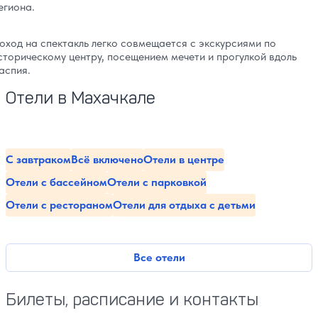
егиона.
оход на спектакль легко совмещается с экскурсиями по
сторическому центру, посещением мечети и прогулкой вдоль
аспия.
Отели в Махачкале
С завтраком
Всё включено
Отели в центре
Отели с бассейном
Отели с парковкой
Отели с рестораном
Отели для отдыха с детьми
Все отели
Билеты, расписание и контакты