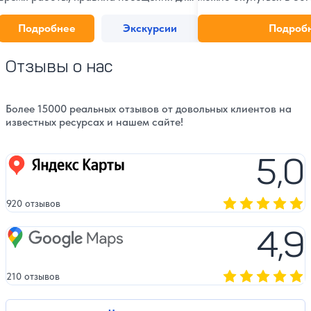
туристов и верующих.
наследие региона. Уз
традициях, ремеслах и
Подробнее
Экскурсии
Подроб
народов, населяющих 
удивительный край.
Отзывы о нас
Более 15000 реальных отзывов от довольных клиентов на
известных ресурсах и нашем сайте!
5,0
Яндекс карты
920 отзывов
Оценка, количест
4,9
Google Maps
210 отзывов
Оценка, количест