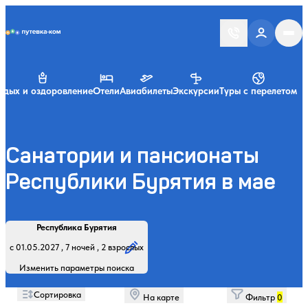
Putevka.com
тдых и оздоровление
Отели
Авиабилеты
Экскурсии
Туры с перелетом
Санатории и пансионаты
Республики Бурятия в мае
Найти
Регион, курорт или название
Профиль лечения:
Отдыхающие:
Дата заезда:
Кол-во ночей:
Республика Бурятия
Начните вводить название региона, курорта или объекта
с 01.05.2027 , 7 ночей , 2 взрослых
Изменить параметры поиска
Сортировка
На карте
Фильтр
0