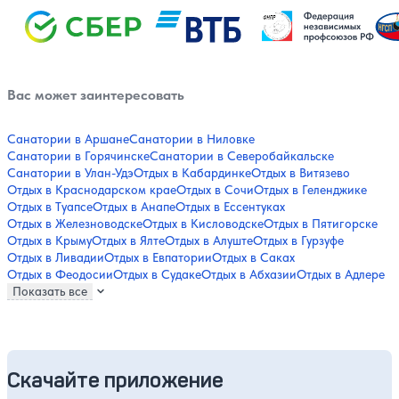
Вас может заинтересовать
Санатории в Аршане
Санатории в Ниловке
Санатории в Горячинске
Санатории в Северобайкальске
Санатории в Улан-Удэ
Отдых в Кабардинке
Отдых в Витязево
Отдых в Краснодарском крае
Отдых в Сочи
Отдых в Геленджике
Отдых в Туапсе
Отдых в Анапе
Отдых в Ессентуках
Отдых в Железноводске
Отдых в Кисловодске
Отдых в Пятигорске
Отдых в Крыму
Отдых в Ялте
Отдых в Алуште
Отдых в Гурзуфе
Отдых в Ливадии
Отдых в Евпатории
Отдых в Саках
Отдых в Феодосии
Отдых в Судаке
Отдых в Абхазии
Отдых в Адлере
Показать все
Скачайте приложение