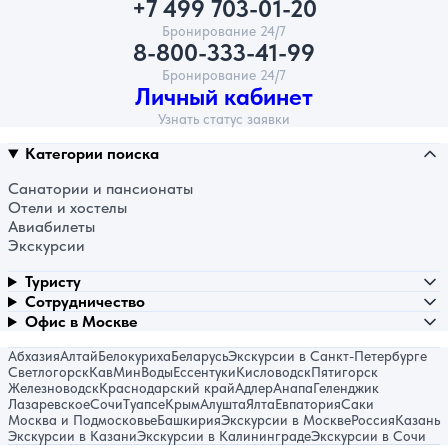
+7 499 703-01-20
Бронирование 24/7
8-800-333-41-99
Бронирование 24/7
Личный кабинет
Узнать статус заявки
Категории поиска
Санатории и пансионаты
Отели и хостелы
Авиабилеты
Экскурсии
Туристу
Сотрудничество
Офис в Москве
Абхазия
Алтай
Белокуриха
Беларусь
Экскурсии в Санкт-Петербурге
Светлогорск
КавМинВоды
Ессентуки
Кисловодск
Пятигорск
Железноводск
Краснодарский край
Адлер
Анапа
Геленджик
Лазаревское
Сочи
Туапсе
Крым
Алушта
Ялта
Евпатория
Саки
Москва и Подмосковье
Башкирия
Экскурсии в Москве
Россия
Казань
Экскурсии в Казани
Экскурсии в Калининграде
Экскурсии в Сочи