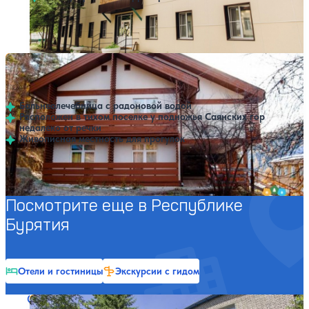
Профилей лечения:
8
Открытый бассейн
Пансионат Энергетик
Нет цен или свободных мест на выбранные даты
Выбрать другой вариант
3.9
18 отзывов
Ниловка
Бальнеолечебница с радоновой водой
Расположен в тихом поселке у подножья Саянских гор
недалеко от речки
Живописная местность для прогулок
Профилей лечения:
4
Посмотрите еще в Республике
Бурятия
Отели и гостиницы
Экскурсии с гидом
Санаторий Аршан