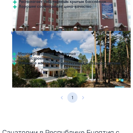
Располагает собственным крытым бассейном
Хорошее соотношение цена-качество
Профилей лечения:
9
Крытый бассейн
Санаторий Солнечный
Нет цен или свободных мест на выбранные даты
Выбрать другой вариант
3.8
5 отзывов
Улан-Удэ
Многопрофильная здравница
Благоустроенная территория
Отличное место для оздоровления и отдыха с детьми
Профилей лечения:
7
1
Предыдущая страница
Следующая страница
Санатории в Республике Бурятия с