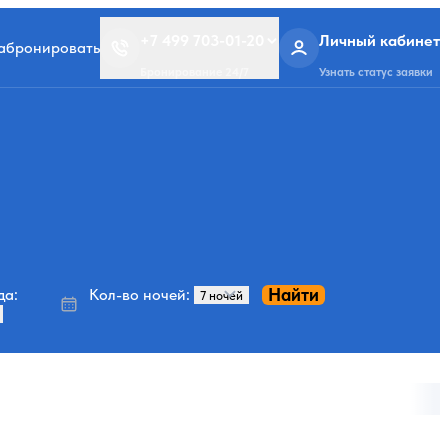
+7 499 703-01-20
Личный кабинет
забронировать
Бронирование 24/7
Узнать статус заявки
Найти
да:
Кол-во ночей: