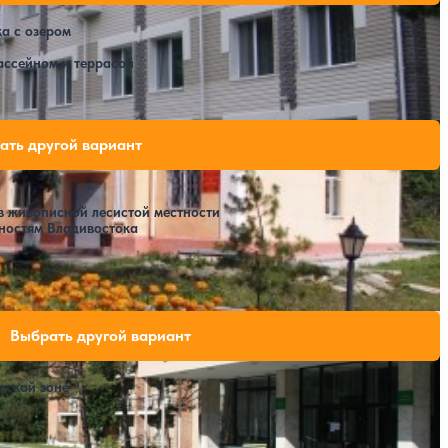
ка с озером
ассейном и террасой
бодных мест на выбранные даты
ать другой вариант
 в живописной лесистой местности
ностям Владивостока
ли свободных мест на выбранные даты
Выбрать другой вариант
рской зоне