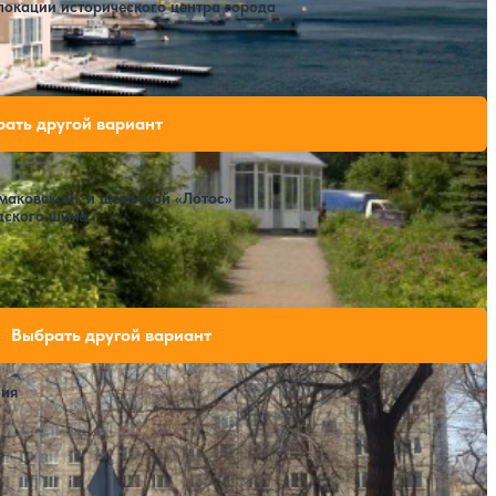
за 7 ночей, 2 взрослых
локации исторического центра города
бодных мест на выбранные даты
ать другой вариант
маковской» и щелочной «Лотос»
дского шума
ли свободных мест на выбранные даты
Выбрать другой вариант
ния