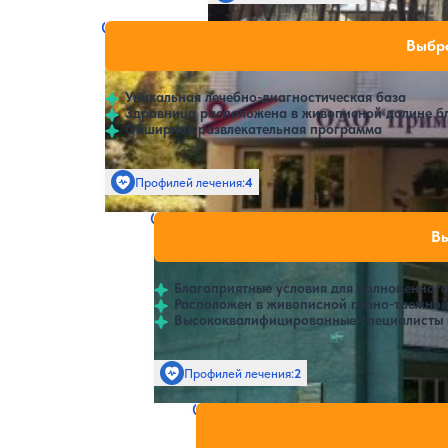
Санаторий Сахарный ключ
Нет цен или своб
Выбра
4
30 отзывов
Владивосток
Уникальная лечебно-диагностическая база
Здравница расположена в живописной долине бл
Обширная развлекательная программа
Профилей лечения:
4
Крытый бассейн
Санаторий Светлояровка
Нет цен или с
Вы
Владивосток
Благоприятные условия для полноценног
Расположен в живописной горно-таежной
Высококвалифицированные специалисты 
Профилей лечения:
2
Отель Седанка
Нет цен ил
4.3
77 отзывов
Владивосток