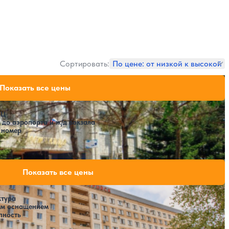
Сортировать:
По цене: от низкой к высокой
31,500 ₽
Показать все цены
за 7 ночей, 2 взрослых
ТЦ
т до аэропорта и ж/д вокзала
в номер
39,900 ₽
Показать все цены
за 7 ночей, 2 взрослых
ктура
ым оснащением
пность