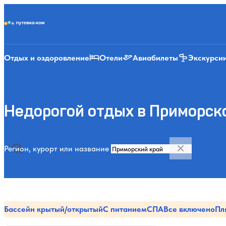
Putevka.com
Отдых и оздоровление
Отели
Авиабилеты
Экскурси
Недорогой отдых в Приморск
Регион, курорт или название
Бассейн крытый/открытый
С питанием
СПА
Все включено
Пл