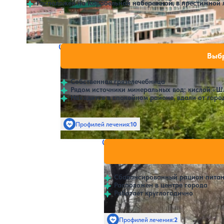
Завтрак
Расположен на Корабельной набережной, в престижной 
Крытый бассейн
SPA
Санаторий Радуга
Нет цен или сво
Выбр
Уссурийск
Собственная грязелечебница
Рядом источники минеральных вод: кислой «Ш
Находится в спокойном районе, вдали от горо
Профилей лечения:
10
Открытый бассейн
Санаторий Ромашка
Нет цен и
4.6
5 отзывов
Уссурийск
Сбалансированный рацион пита
Расположен в центре города
Работает круглогодично
Профилей лечения:
2