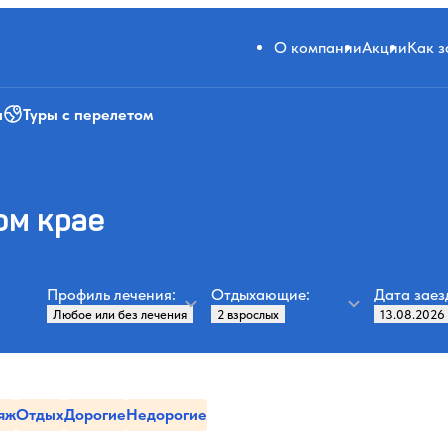
О компании
Акции
Как 
и
Туры с перелетом
ом крае
Профиль лечения:
Отдыхающие:
Дата заез
яж
Отдых
Дорогие
Недорогие