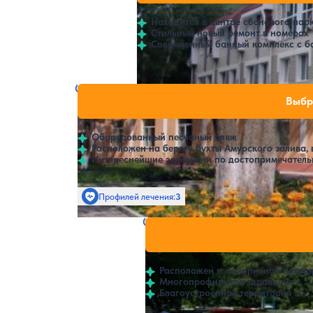
Находится в центре соснового пар
Стильный новый ремонт в номерах
Современный банный комплекс с б
Санаторий Сокол
Нет цен или сво
Выбр
4.7
25 отзывов
Владивосток
Оборудованный песчаный пляж
Расположен на берегу бухты Амурского залива,
Интереснейшие экскурсии по достопримечатель
Профилей лечения:
3
Крытый бассейн
Санаторий Строитель
Нет цен и
3.9
64 отзыва
Владивосток
Расположен в живописной примо
Многопрофильная здравница
Благоустроенная территория