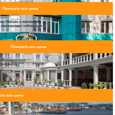
122,500 ₽
Показать все цены
за 7 ночей, 2 взрослых
я станция и автовокзал
 заведениями поблизости
157,500 ₽
Показать все цены
за 7 ночей, 2 взрослых
и Владивостока
 бассейном
ВЛАДИВОСТОК Гранд Отель & СПА»
327,250 ₽
ать все цены
за 7 ночей, 2 взрослых
346,500 ₽
за 7 ночей, 2 взрослых
385,000 ₽