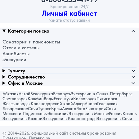
Бронирование 24/7
Личный кабинет
Узнать статус заявки
Категории поиска
Санатории и пансионаты
Отели и хостелы
Авиабилеты
Экскурсии
Туристу
Сотрудничество
Офис в Москве
Абхазия
Алтай
Белокуриха
Беларусь
Экскурсии в Санкт-Петербурге
Светлогорск
КавМинВоды
Ессентуки
Кисловодск
Пятигорск
Железноводск
Краснодарский край
Адлер
Анапа
Геленджик
Лазаревское
Сочи
Туапсе
Крым
Алушта
Ялта
Евпатория
Саки
Москва и Подмосковье
Башкирия
Экскурсии в Москве
Россия
Казань
Экскурсии в Казани
Экскурсии в Калининграде
Экскурсии в Сочи
© 2014–2026, официальный сайт системы бронирования
Путевка.ком, Путевка.ру