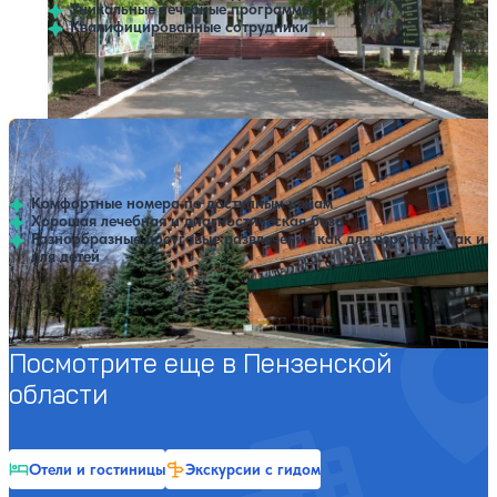
Уникальные лечебные программы
Квалифицированные сотрудники
Профилей лечения:
10
Крытый бассейн
Санаторий Березовая роща
Нет цен или свободных мест на выбранные даты
Выбрать другой вариант
4.2
89 отзывов
Березовая роща
Комфортные номера по доступным ценам
Хорошая лечебная и диагностическая база
Разнообразные досуговые развлечения как для взрослых, так и
для детей
Профилей лечения:
13
Крытый бассейн
Посмотрите еще в Пензенской
области
Отели и гостиницы
Экскурсии с гидом