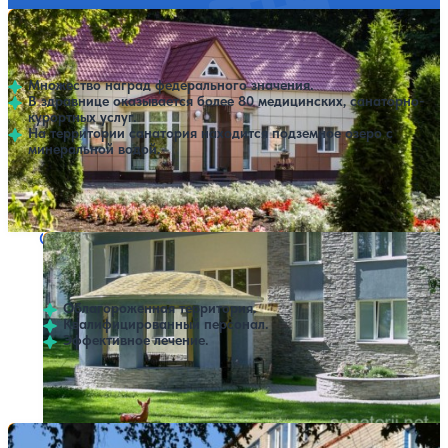
Санаторий Хопровские зори
Нет цен или свободных мест на выбранные даты
Выбрать другой вариант
4.6
82 отзыва
Колышлей
Множество наград федерального значения.
В здравнице оказывается более 80 медицинских, санаторно-
курортных услуг.
На территории санатория находится подземное озеро с
минеральной водой.
Профилей лечения:
10
Крытый бассейн
Санаторий Серебряный бор
Нет цен или свободных мест на выбранные даты
Выбрать другой вариант
3.8
176 отзывов
Пенза
Облагороженная территория.
Квалифицированный персонал.
Эффективное лечение.
Профилей лечения:
4
Крытый бассейн
Санаторий Нива
Нет цен или свободных мест на выбранные даты