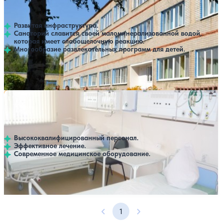
Выбрать другой вариант
4.2
11 отзывов
Пенза
Развитая инфраструктура.
Санаторий славится своей маломинерализованной водой,
которая имеет слабощелочную реакцию.
Многообразие развлекательных программ для детей.
Профилей лечения:
6
Крытый бассейн
Санаторий Пензенская областная туберкулезная
Нет цен или свободных мест на выбранные даты
Выбрать другой вариант
больница
Пенза
Высококвалифицированный персонал.
Эффективное лечение.
Современное медицинское оборудование.
Профилей лечения:
1
1
Предыдущая страница
Следующая страница