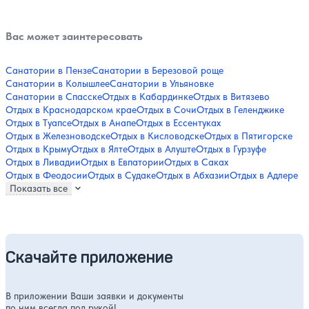
Вас может заинтересовать
Санатории в Пензе
Санатории в Березовой роще
Санатории в Колышлее
Санатории в Ульяновке
Санатории в Спасске
Отдых в Кабардинке
Отдых в Витязево
Отдых в Краснодарском крае
Отдых в Сочи
Отдых в Геленджике
Отдых в Туапсе
Отдых в Анапе
Отдых в Ессентуках
Отдых в Железноводске
Отдых в Кисловодске
Отдых в Пятигорске
Отдых в Крыму
Отдых в Ялте
Отдых в Алуште
Отдых в Гурзуфе
Отдых в Ливадии
Отдых в Евпатории
Отдых в Саках
Отдых в Феодосии
Отдых в Судаке
Отдых в Абхазии
Отдых в Адлере
Показать все
Скачайте приложение
В приложении Ваши заявки и документы
по ним всегда под рукой!