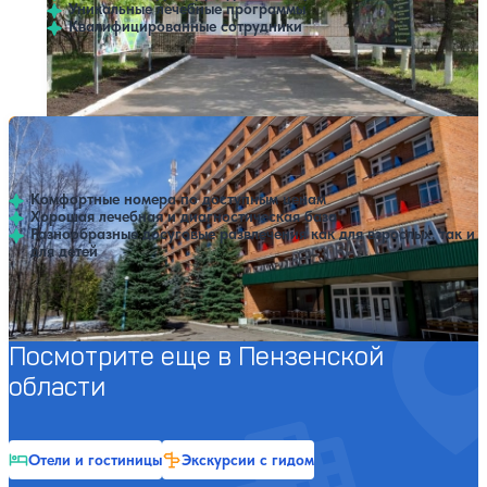
Уникальные лечебные программы
Квалифицированные сотрудники
Профилей лечения:
10
Крытый бассейн
Санаторий Березовая роща
Нет цен или свободных мест на выбранные даты
Выбрать другой вариант
4.2
89 отзывов
Березовая роща
Комфортные номера по доступным ценам
Хорошая лечебная и диагностическая база
Разнообразные досуговые развлечения как для взрослых, так и
для детей
Профилей лечения:
13
Крытый бассейн
Посмотрите еще в Пензенской
области
Отели и гостиницы
Экскурсии с гидом