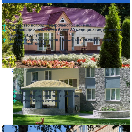
Санаторий Хопровские зори
Нет цен или свободных мест на выбранные даты
Выбрать другой вариант
4.6
82 отзыва
Колышлей
Множество наград федерального значения.
В здравнице оказывается более 80 медицинских, санаторно-
курортных услуг.
На территории санатория находится подземное озеро с
минеральной водой.
Профилей лечения:
10
Крытый бассейн
Санаторий Серебряный бор
Нет цен или свободных мест на выбранные даты
Выбрать другой вариант
3.8
176 отзывов
Пенза
Облагороженная территория.
Квалифицированный персонал.
Эффективное лечение.
Профилей лечения:
4
Крытый бассейн
Санаторий Нива
Нет цен или свободных мест на выбранные даты