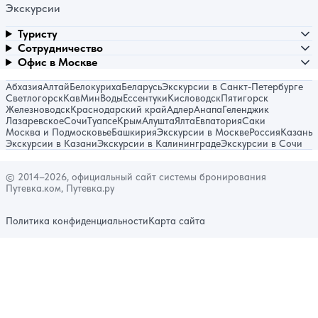
Экскурсии
Туристу
Сотрудничество
Офис в Москве
Абхазия
Алтай
Белокуриха
Беларусь
Экскурсии в Санкт-Петербурге
Светлогорск
КавМинВоды
Ессентуки
Кисловодск
Пятигорск
Железноводск
Краснодарский край
Адлер
Анапа
Геленджик
Лазаревское
Сочи
Туапсе
Крым
Алушта
Ялта
Евпатория
Саки
Москва и Подмосковье
Башкирия
Экскурсии в Москве
Россия
Казань
Экскурсии в Казани
Экскурсии в Калининграде
Экскурсии в Сочи
© 2014–2026, официальный сайт системы бронирования
Путевка.ком, Путевка.ру
Политика конфиденциальности
Карта сайта