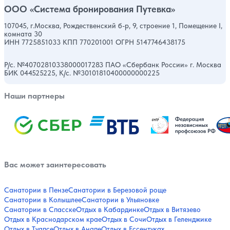
ООО «Система бронирования Путевка»
107045, г.Москва, Рождественский б-р, 9, строение 1, Помещение I,
комната 30
ИНН 7725851033 КПП 770201001 ОГРН 5147746438175
Р/с. №40702810338000017283 ПАО «Сбербанк России» г. Москва
БИК 044525225, К/с. №30101810400000000225
Наши партнеры
Вас может заинтересовать
Санатории в Пензе
Санатории в Березовой роще
Санатории в Колышлее
Санатории в Ульяновке
Санатории в Спасске
Отдых в Кабардинке
Отдых в Витязево
Отдых в Краснодарском крае
Отдых в Сочи
Отдых в Геленджике
Отдых в Туапсе
Отдых в Анапе
Отдых в Ессентуках