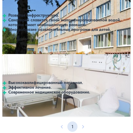
Выбрать другой вариант
4.2
11 отзывов
Пенза
Развитая инфраструктура.
Санаторий славится своей маломинерализованной водой,
которая имеет слабощелочную реакцию.
Многообразие развлекательных программ для детей.
Профилей лечения:
6
Крытый бассейн
Санаторий Пензенская областная туберкулезная
Нет цен или свободных мест на выбранные даты
Выбрать другой вариант
больница
Пенза
Высококвалифицированный персонал.
Эффективное лечение.
Современное медицинское оборудование.
Профилей лечения:
1
1
Предыдущая страница
Следующая страница