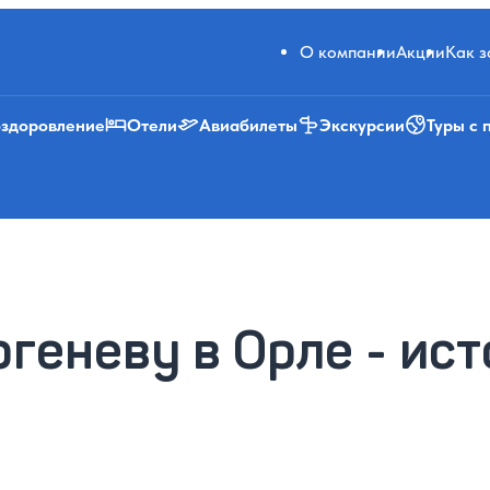
О компании
Акции
Как 
оздоровление
Отели
Авиабилеты
Экскурсии
Туры с 
геневу в Орле - ист