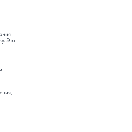
кания
ку. Эта
й
ения,