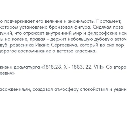
о подчеркивает его величие и значимость. Постамент,
 котором установлена бронзовая фигура. Сидячая поза
думий, что отражает внутренний мир и философские ис
ны на колене, правая - держит небольшую дубовую веточ
дуб, ровесника Ивана Сергеевича, который до сих пор
 дорогое воспоминание о детстве классика.
ни драматурга «1818.28. X - 1883. 22. VIII». Со второ
еевич».
саждениями, создавая атмосферу спокойствия и уедин