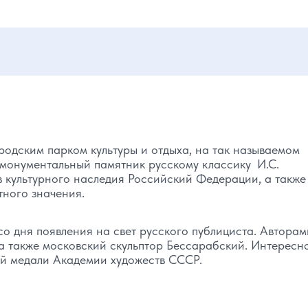
родским парком культуры и отдыха, на так называемом
 монументальный памятник русскому классику И.С.
ов культурного наследия Российский Федерации, а также
ного значения.
я со дня появления на свет русского публициста. Авторам
а также московский скульптор Бессарабский. Интересно
ой медали Академии художеств СССР.