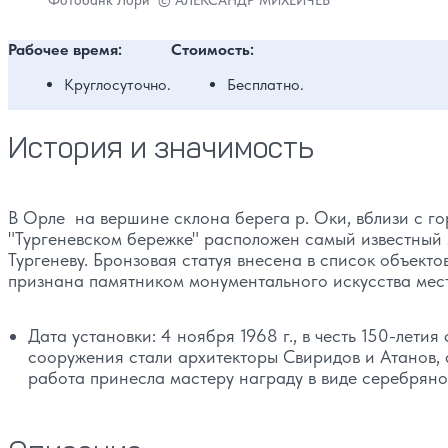
Фотобанк Лори
© АЛЕКСАНДР МИХЕИЧЕВ
Рабочее время:
Стоимость:
Круглосуточно.
Бесплатно.
История и значимость
В Орле на вершине склона берега р. Оки, вблизи с го
"Тургеневском бережке" расположен самый известный
Тургеневу. Бронзовая статуя внесена в список объект
признана памятником монументального искусства мест
Дата установки: 4 ноября 1968 г., в честь 150-лети
сооружения стали архитекторы Свиридов и Атанов, 
работа принесла мастеру награду в виде серебрян