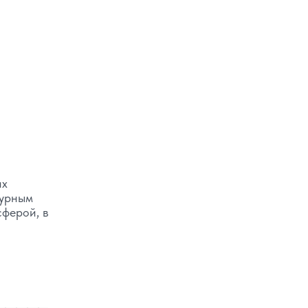
их
турным
сферой, в