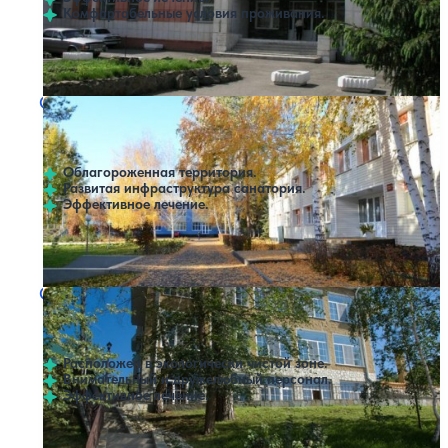
Комфортабельные условия проживания.
Профилей лечения:
1
Санаторий Самородово
Нет цен или свободных мест на выбранные даты
Выбрать другой вариант
4.6
27 отзывов
Самородово
Облагороженная территория.
Развитая инфраструктура санатория.
Эффективное лечение.
Профилей лечения:
6
Крытый бассейн
Санаторий Сосны
Нет цен или свободных мест на выбранные даты
Выбрать другой вариант
4.6
110 отзывов
Партизанский
Расположен в экологически чистой зоне.
Внимательный и дружелюбный персонал.
Эффективное лечение.