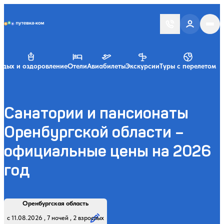
Putevka.com
тдых и оздоровление
Отели
Авиабилеты
Экскурсии
Туры с перелетом
Санатории и пансионаты
Оренбургской области –
официальные цены на 2026
год
Найти
Регион, курорт или название
Профиль лечения:
Отдыхающие:
Дата заезда:
Кол-во ночей:
Оренбургская область
Начните вводить название региона, курорта или объекта
с 11.08.2026 , 7 ночей , 2 взрослых