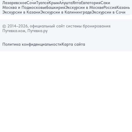
Лазаревское
Сочи
Туапсе
Крым
Алушта
Ялта
Евпатория
Саки
Москва и Подмосковье
Башкирия
Экскурсии в Москве
Россия
Казань
Экскурсии в Казани
Экскурсии в Калининграде
Экскурсии в Сочи
© 2014–2026, официальный сайт системы бронирования
Путевка.ком, Путевка.ру
Политика конфиденциальности
Карта сайта