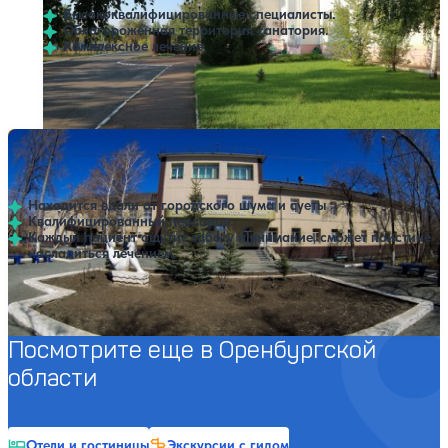
Высококвалифицированные специалисты.
Облагороженная территория санатория.
Комплексное лечение.
Профилей лечения:
6
Крытый бассейн
SPA
Санаторий Горняк
Нет цен или свободных мест на выбранные даты
Выбрать другой вариант
5
3 отзыва
Гай
Находится вдали от городского шума и суеты
Квалифицированный персонал.
Каждый пациент ощутит заботу и внимание, сможет поистине
насладиться лечением.
Профилей лечения:
7
Крытый бассейн
SPA
Посмотрите еще в Оренбургской
области
Отели и гостиницы
Экскурсии с гидом