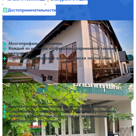
Достопримечательности
Санаторий Бузулукский Бор
Нет цен или свободных мест на выбранные даты
Выбрать другой вариант
4.6
193 отзыва
Бузулук
Многопрофильное лечение.
Каждый из номеров оборудован современной техникой и
интернетом.
Санаторий расположен в экологически чистой зоне.
Профилей лечения:
6
Крытый бассейн
SPA
Санаторий Рябинушка
Нет цен или свободных мест на выбранные даты
Выбрать другой вариант
4.7
49 отзывов
Грачевка
Высокопрофессиональный уровень обслуживания.
Современные комфортабельные условиям проживания.
Является победителем конкурсов по оздоровлению и
реабилитации населения.