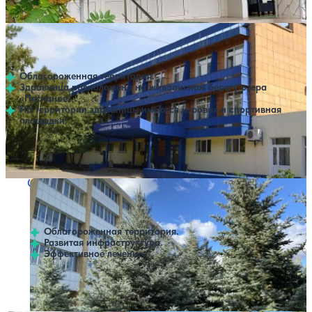
Профилей лечения:
7
Санаторий Южный урал
Нет цен или свободных мест на выбранные даты
Выбрать другой вариант
3.8
9 отзывов
Орск
Облагороженная территория.
Здравница расположена на живописном берегу озера
«Песчаное»
На территории здравницы имеются игровая и спортивная
площадки.
Профилей лечения:
8
Крытый бассейн
Санаторий Озон
Нет цен или свободных мест на выбранные даты
Выбрать другой вариант
4.3
23 отзыва
Оренбург
Облагороженная территория.
Развитая инфраструктура.
Эффективное лечение.
Профилей лечения:
6
Крытый бассейн