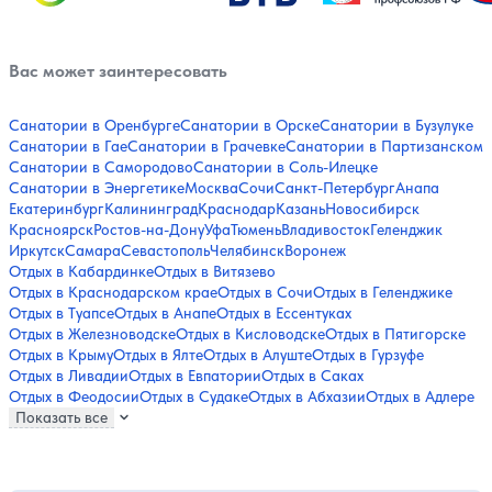
Вас может заинтересовать
Санатории в Оренбурге
Санатории в Орске
Санатории в Бузулуке
Санатории в Гае
Санатории в Грачевке
Санатории в Партизанском
Санатории в Самородово
Санатории в Соль-Илецке
Санатории в Энергетике
Москва
Сочи
Санкт-Петербург
Анапа
Екатеринбург
Калининград
Краснодар
Казань
Новосибирск
Красноярск
Ростов-на-Дону
Уфа
Тюмень
Владивосток
Геленджик
Иркутск
Самара
Севастополь
Челябинск
Воронеж
Отдых в Кабардинке
Отдых в Витязево
Отдых в Краснодарском крае
Отдых в Сочи
Отдых в Геленджике
Отдых в Туапсе
Отдых в Анапе
Отдых в Ессентуках
Отдых в Железноводске
Отдых в Кисловодске
Отдых в Пятигорске
Отдых в Крыму
Отдых в Ялте
Отдых в Алуште
Отдых в Гурзуфе
Отдых в Ливадии
Отдых в Евпатории
Отдых в Саках
Отдых в Феодосии
Отдых в Судаке
Отдых в Абхазии
Отдых в Адлере
Показать все