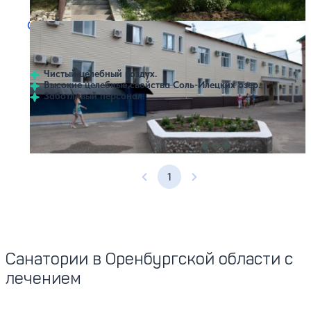
Профилей лечения:
3
Санаторий Соленые Озера
Нет цен или свободных мест на выбранные даты
Выбрать другой вариант
3.6
69 отзывов
Соль-Илецк
Чистый целебный воздух.
Высокие целебные свойства Соль-Илецких озер.
Заботливый персонал.
Профилей лечения:
4
1
Предыдущая страница
Следующая страница
Санатории в Оренбургской области с
лечением