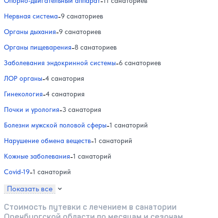
Опорно-двигательный аппарат
-
11 санаториев
Нервная система
-
9 санаториев
Органы дыхания
-
9 санаториев
Органы пищеварения
-
8 санаториев
Заболевания эндокринной системы
-
6 санаториев
ЛОР органы
-
4 санатория
Гинекология
-
4 санатория
Почки и урология
-
3 санатория
Болезни мужской половой сферы
-
1 санаторий
Нарушение обмена веществ
-
1 санаторий
Кожные заболевания
-
1 санаторий
Covid-19
-
1 санаторий
Показать все
Стоимость путевки с лечением в санатории
Оренбургской области по месяцам и сезонам