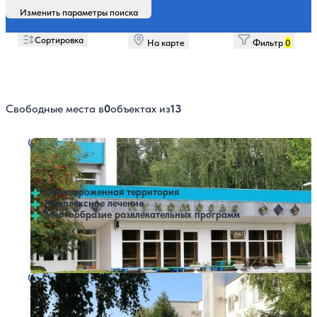
Изменить параметры поиска
Сортировка
На карте
Фильтр
0
Свободные места в
0
объектах из
13
Санаторий Лукоморье
Нет цен или свободных мест на выбранные даты
Выбрать другой вариант
4.7
36 отзывов
Энергетик
Облагороженная территория
Комплексное лечение
Многообразие развлекательных программ
Профилей лечения:
7
Крытый бассейн
Санаторий Строитель
Нет цен или свободных мест на выбранные даты
Выбрать другой вариант
4.5
28 отзывов
Оренбург