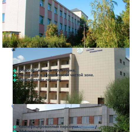
Санаторий Областной центр медицинской
Нет цен или свободных мест на выбранные даты
Выбрать другой вариант
реабилитации
4.4
5 отзывов
Оренбург
Профилей лечения:
3
Санаторий Солнечный
Нет цен или свободных мест на выбранные даты
Выбрать другой вариант
4.2
30 отзывов
Оренбург
Облагороженная территория.
Находится в экологически чистой зоне.
Эффективное лечение.
Профилей лечения:
6
Крытый бассейн
Санаторий Евразия
Нет цен или свободных мест на выбранные даты
Выбрать другой вариант
3.5
11 отзывов
Орск
Квалифицированный персонал.
Эффективное лечение.