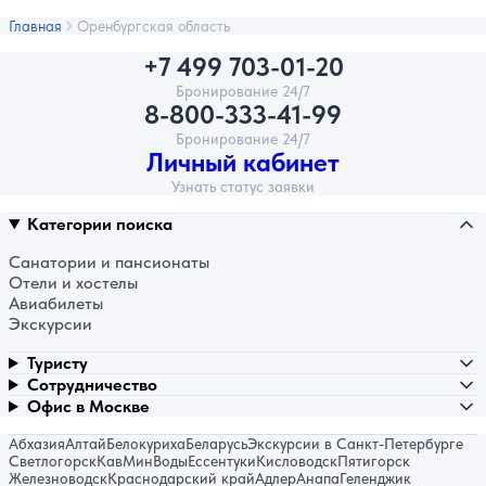
Главная
Оренбургская область
+7 499 703-01-20
Бронирование 24/7
8-800-333-41-99
Бронирование 24/7
Личный кабинет
Узнать статус заявки
Категории поиска
Санатории и пансионаты
Отели и хостелы
Авиабилеты
Экскурсии
Туристу
Сотрудничество
Офис в Москве
Абхазия
Алтай
Белокуриха
Беларусь
Экскурсии в Санкт-Петербурге
Светлогорск
КавМинВоды
Ессентуки
Кисловодск
Пятигорск
Железноводск
Краснодарский край
Адлер
Анапа
Геленджик