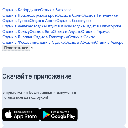
Отдых в Кабардинке
Отдых в Витязево
Отдых в Краснодарском крае
Отдых в Сочи
Отдых в Геленджике
Отдых в Туапсе
Отдых в Анапе
Отдых в Ессентуках
Отдых в Железноводске
Отдых в Кисловодске
Отдых в Пятигорске
Отдых в Крыму
Отдых в Ялте
Отдых в Алуште
Отдых в Гурзуфе
Отдых в Ливадии
Отдых в Евпатории
Отдых в Саках
Отдых в Феодосии
Отдых в Судаке
Отдых в Абхазии
Отдых в Адлере
Показать все
Скачайте приложение
В приложении Ваши заявки и документы
по ним всегда под рукой!