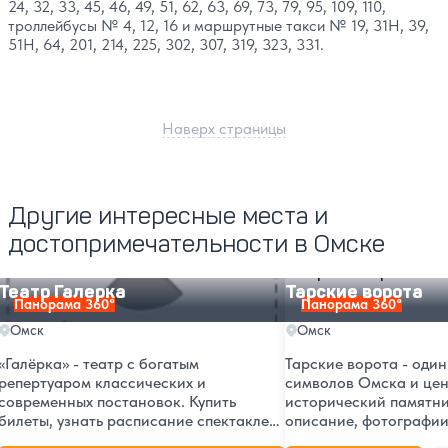
24, 32, 33, 45, 46, 49, 51, 62, 63, 69, 73, 79, 95, 109, 110,
троллейбусы № 4, 12, 16 и маршрутные такси № 19, 31Н, 39,
51Н, 64, 201, 214, 225, 302, 307, 319, 323, 331.
Наверх страницы
Другие интересные места и
достопримечательности в Омске
Театр Галерка
Тарские ворота
Театр Галерка
Тарские ворота
Панорама 360°
Панорама 360°
Омск
Омск
«Галёрка» - театр с богатым
Тарские ворота - один
репертуаром классических и
символов Омска и це
современных постановок. Купить
исторический памятн
билеты, узнать расписание спектаклей
описание, фотографии
и новости театральной жизни.
строительства и рекон