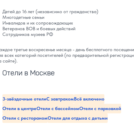
Детей до 16 лет (независимо от гражданства)
Многодетные семьи
Инвалидов и их сопровождающих
Ветеранов ВОВ и боевых действий
Сотрудников музеев РФ
аждое третье воскресенье месяца - день бесплатного посещен
ля всех категорий посетителей (по предварительной регистраци
а сайте).
Отели в Москве
3-звёздочные отели
С завтраком
Всё включено
Отели в центре
Отели с бассейном
Отели с парковкой
Отели с рестораном
Отели для отдыха с детьми