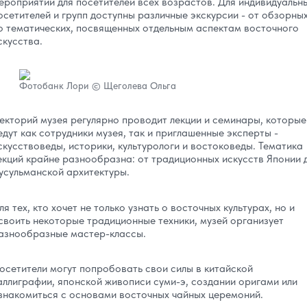
ероприятий для посетителей всех возрастов. Для индивидуальн
осетителей и групп доступны различные экскурсии - от обзорны
о тематических, посвященных отдельным аспектам восточного
скусства.
Фотобанк Лори © Щеголева Ольга
екторий музея регулярно проводит лекции и семинары, которые
едут как сотрудники музея, так и приглашенные эксперты -
скусствоведы, историки, культурологи и востоковеды. Тематика
екций крайне разнообразна: от традиционных искусств Японии 
усульманской архитектуры.
ля тех, кто хочет не только узнать о восточных культурах, но и
своить некоторые традиционные техники, музей организует
азнообразные мастер-классы.
осетители могут попробовать свои силы в китайской
аллиграфии, японской живописи суми-э, создании оригами или
знакомиться с основами восточных чайных церемоний.