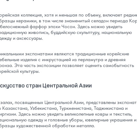
орейская коллекция, хотя и меньшая по объему, включает редки
бразцы керамики, в том числе знаменитый селадон периода Ко
 белоснежный фарфор эпохи Чосон. Здесь можно увидеть
радиционную живопись, буддийскую скульптуру, национальную
дежду и аксессуары.
никальными экспонатами являются традиционные корейские
ебельные изделия с инкрустацией из перламутра и древняя
ронза. Эта часть экспозиции позволяет оценить самобытность
орейской культуры.
скусство стран Центральной Азии
 залах, посвященных Центральной Азии, представлены экспона
з Казахстана, Узбекистана, Туркменистана, Таджикистана и
иргизии. Здесь можно увидеть великолепные ковры и текстиль,
ациональную одежду и головные уборы, ювелирные украшения и
бразцы художественной обработки металла.