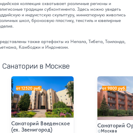
ндийская коллекция охватывает различные регионы и
елигиозные традиции субконтинента. Здесь можно увидеть
уддийскую и индуистскую скульптуру, миниатюрную живопись
азличных школ, бронзовую пластику, текстиль и ювелирные
зделия.
редставлены также артефакты из Непала, Тибета, Таиланда,
ьетнама, Камбоджи и Индонезии.
Санатории в Москве
Санаторий Введенское (ex. Звенигород)
Санаторий Орби
от 12520 руб.
от 9800 руб.
Санаторий Введенское
Санаторий О
(ex. Звенигород)
Москва