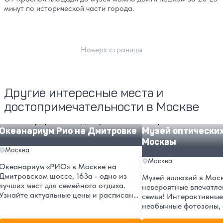
минут по исторической части города.
Наверх страницы
Другие интересные места и
достопримечательности в Москве
Океанариум Рио на Дмитровке
Музей оптических ил
Океанариум Рио на Дмитровке
Музей оптически
Москвы
Москва
Москва
Океанариум «РИО» в Москве на
Дмитровском шоссе, 163а - одно из
Музей иллюзий в Моск
лучших мест для семейного отдыха.
невероятные впечатле
Узнайте актуальные цены и расписание
семьи! Интерактивные
на 2026 год, адрес в ТРЦ «РИО», а
необычные фотозоны, 
также читайте отзывы посетителей.
обманы зрения. Рейтин