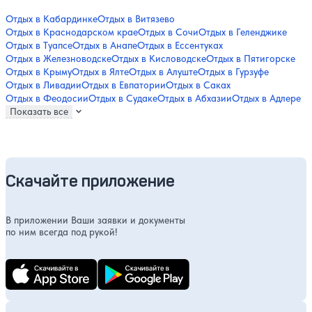
Отдых в Кабардинке
Отдых в Витязево
Отдых в Краснодарском крае
Отдых в Сочи
Отдых в Геленджике
Отдых в Туапсе
Отдых в Анапе
Отдых в Ессентуках
Отдых в Железноводске
Отдых в Кисловодске
Отдых в Пятигорске
Отдых в Крыму
Отдых в Ялте
Отдых в Алуште
Отдых в Гурзуфе
Отдых в Ливадии
Отдых в Евпатории
Отдых в Саках
Отдых в Феодосии
Отдых в Судаке
Отдых в Абхазии
Отдых в Адлере
Показать все
Скачайте приложение
В приложении Ваши заявки и документы
по ним всегда под рукой!