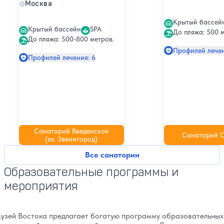
Москва
Крытый бассей
Крытый бассейн
SPA
До пляжа: 500 м
До пляжа: 500-800 метров.
Профилей лечен
Профилей лечения: 6
Санаторий Введенское
Санаторий 
(ex. Звенигород)
Все санатории
Образовательные программы и
мероприятия
узей Востока предлагает богатую программу образовательных