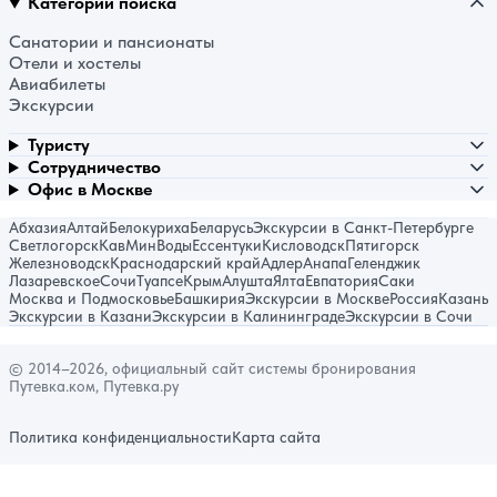
Категории поиска
Санатории и пансионаты
Отели и хостелы
Авиабилеты
Экскурсии
Туристу
Сотрудничество
Офис в Москве
Абхазия
Алтай
Белокуриха
Беларусь
Экскурсии в Санкт-Петербурге
Светлогорск
КавМинВоды
Ессентуки
Кисловодск
Пятигорск
Железноводск
Краснодарский край
Адлер
Анапа
Геленджик
Лазаревское
Сочи
Туапсе
Крым
Алушта
Ялта
Евпатория
Саки
Москва и Подмосковье
Башкирия
Экскурсии в Москве
Россия
Казань
Экскурсии в Казани
Экскурсии в Калининграде
Экскурсии в Сочи
© 2014–2026, официальный сайт системы бронирования
Путевка.ком, Путевка.ру
Политика конфиденциальности
Карта сайта