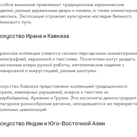
собое внимание привлекают традиционные керамические
зделия, резные деревянные двери и панели, а также миниатюрн
ивопись. Экспозиция отражает культурное наследие Великого
елкового пути.
скусство Ирана и Кавказа
ранская коллекция славится своими персидскими миниатюрами
аллиграфией, керамикой и текстилем. Посетители могут увидеть
зысканные ковры ручной работы, металлические изделия с
равировкой и инкрустацией, резные шкатулки.
скусство Кавказа представлено коллекцией традиционного
ружия, ювелирных украшений, ковров и текстиля из
зербайджана, Армении и Грузии. Эти экспонаты демонстрируют
ультурное разнообразие региона, находившегося на перекрест
азличных цивилизаций.
скусство Индии и Юго-Восточной Азии