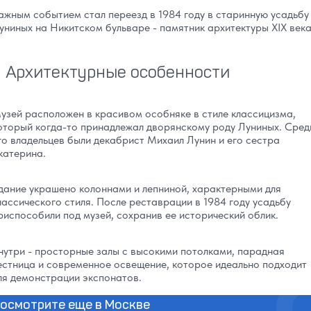
ажным событием стал переезд в 1984 году в старинную усадьбу
униных на Никитском бульваре - памятник архитектуры XIX века
Архитектурные особенности
узей расположен в красивом особняке в стиле классицизма,
оторый когда-то принадлежал дворянскому роду Луниных. Сред
го владельцев были декабрист Михаил Лунин и его сестра
катерина.
дание украшено колоннами и лепниной, характерными для
лассического стиля. После реставрации в 1984 году усадьбу
риспособили под музей, сохранив ее исторический облик.
нутри - просторные залы с высокими потолками, парадная
естница и современное освещение, которое идеально подходит
ля демонстрации экспонатов.
осмотрите еще в Москве