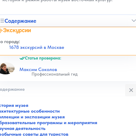
Содержание
Экскурсии
о городу:
1678 экскурсий в Москве
Статья проверена:
Максим Соколов
Профессиональный гид
Закры
одержание
стория музея
рхитектурные особенности
оллекции и экспозиции музея
бразовательные программы и мероприятия
аучная деятельность
еобычные советы для туристов