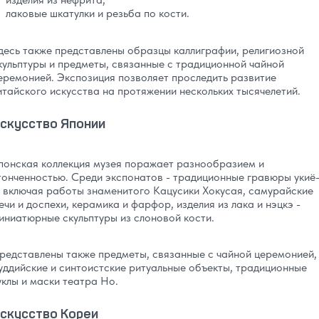
лаковые шкатулки и резьба по кости.
десь также представлены образцы каллиграфии, религиозной
кульптуры и предметы, связанные с традиционной чайной
еремонией. Экспозиция позволяет проследить развитие
итайского искусства на протяжении нескольких тысячелетий.
скусство Японии
понская коллекция музея поражает разнообразием и
тонченностью. Среди экспонатов - традиционные гравюры укиё
, включая работы знаменитого Кацусики Хокусая, самурайские
ечи и доспехи, керамика и фарфор, изделия из лака и нэцкэ -
иниатюрные скульптуры из слоновой кости.
редставлены также предметы, связанные с чайной церемонией,
уддийские и синтоистские ритуальные объекты, традиционные
уклы и маски театра Но.
скусство Кореи