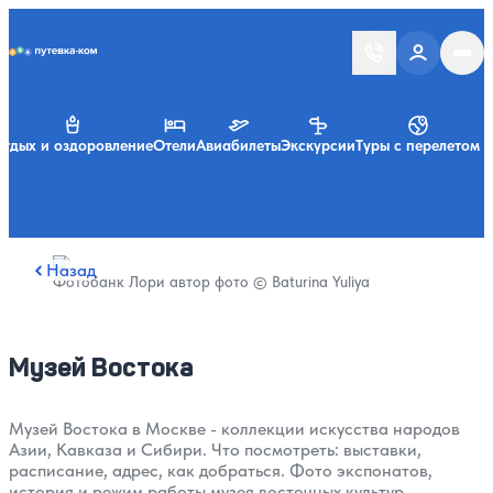
Putevka.com
тдых и оздоровление
Отели
Авиабилеты
Экскурсии
Туры с перелетом
Назад
Фотобанк Лори автор фото © Baturina Yuliya
Музей Востока
Музей Востока в Москве - коллекции искусства народов
Азии, Кавказа и Сибири. Что посмотреть: выставки,
расписание, адрес, как добраться. Фото экспонатов,
история и режим работы музея восточных культур.