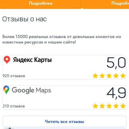
Откройте для себя подводный мир
отзывов посетителей. 
Подробнее
Подроб
прямо в центре Москвы!
часы работы и как доб
самого удивительного 
Отзывы о нас
Более 15000 реальных отзывов от довольных клиентов на
известных ресурсах и нашем сайте!
5,0
Яндекс карты
920 отзывов
Оценка, количест
4,9
Google Maps
210 отзывов
Оценка, количест
Читать все отзывы