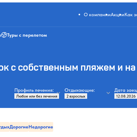
О компании
Акции
Как 
и
Туры с перелетом
к с собственным пляжем и на
Профиль лечения:
Отдыхающие:
Дата заез
тдых
Дорогие
Недорогие