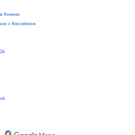
в Химках
мок с бассейном
026
ой
Google Maps