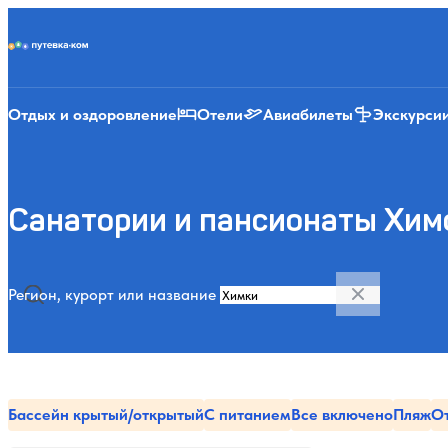
Putevka.com
Отдых и оздоровление
Отели
Авиабилеты
Экскурси
Санатории и пансионаты Химо
Регион, курорт или название
Бассейн крытый/открытый
С питанием
Все включено
Пляж
О