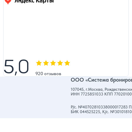
5,0
5,0
Оценка, количество звезд:
920 отзывов
ООО «Система брониров
107045, г.Москва, Рождественски
ИНН 7725851033 КПП 77020100
Р/с. №40702810338000017283 П
БИК 044525225, К/с. №3010181