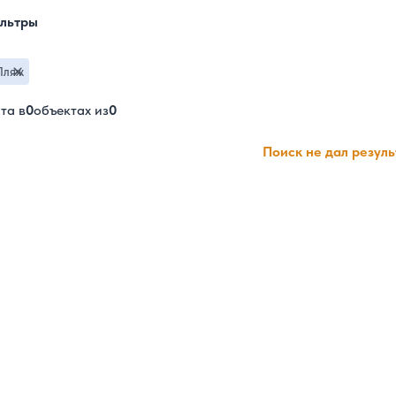
льтры
Пляж
та в
0
объектах из
0
Поиск не дал резул