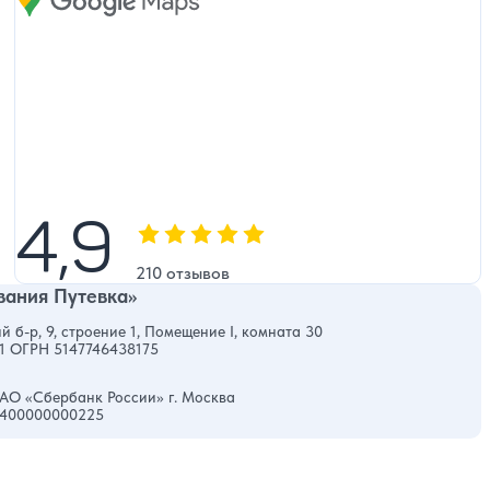
4,9
4,9
Оценка, количество звезд:
210 отзывов
ания Путевка»
й б-р, 9, строение 1, Помещение I, комната 30
1 ОГРН 5147746438175
АО «Сбербанк России» г. Москва
0400000000225