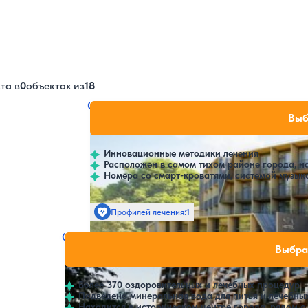
та в
0
объектах из
18
Санаторий Amberton Green SPA
Нет цен или св
Выб
Друскининкай
Инновационные методики лечения
Расположен в самом тихом районе города, н
Номера со смарт-кроватями, системой музык
Профилей лечения:
1
Крытый бассейн
S
Санаторий Spa Vilnius
Нет цен или своб
Выбра
Друскининкай
Более 370 оздоровительных и лечебных процедур
Подведена минеральная вода для питья и лечебны
Находится в историческом центре города, рядом с