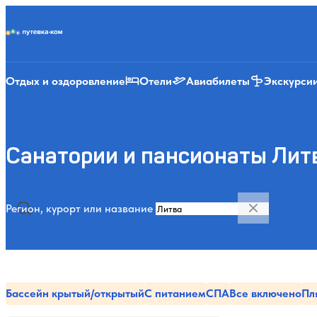
Putevka.com
Отдых и оздоровление
Отели
Авиабилеты
Экскурси
Санатории и пансионаты Лит
Регион, курорт или название
Бассейн крытый/открытый
С питанием
СПА
Все включено
Пл