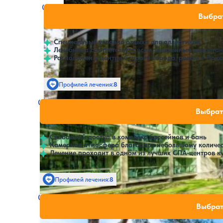
Санаторий Druskininkai (Grand SPA Lietuva)
Нет цен или свобо
Выбрат
Друскининкай
Специальные условия отдыха для аллергиков
Лечебница соответствует всем заявленным евроста
Расположен в центре Старого города, рядом с По
Профилей лечения:
8
Крытый бассейн
SPA
Санаторий Dzukija (Grand SPA Lietuva)
Нет цен или свобо
Выбрат
Друскининкай
Свободный доступ в комплекс бассейнов и бань
Камерная атмосфера благодаря небольшому количес
Лечение проходит в одном из лучших СПА-центров к
Профилей лечения:
8
Крытый бассейн
SPA
Санаторий Mineral SPA Draugyste (Драугисте
Нет цен или свобо
Выбрат
Друскининкай