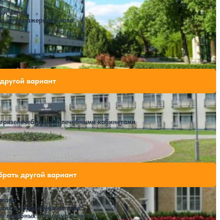
ый центр
а и тренажерного зала
и
Крытый бассейн
SPA
ых мест на выбранные даты
другой вариант
 грязелечебницей и лечебными кабинетами
ободных мест на выбранные даты
рать другой вариант
нтана
ьших в городе медцентров
я лечебных процедур и питья