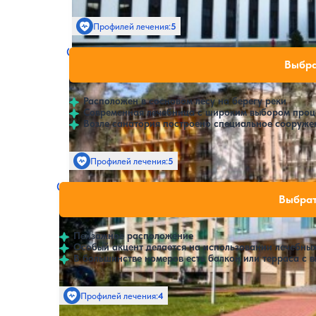
Профилей лечения:
5
Крытый бассейн
SPA
Санаторий Egle Comfort
Нет цен или своб
Выбра
Бирштонас
Расположен в сосновом лесу на берегу реки
Современная лечебница с широким выбором проц
Возле санатория построено специальное сооруже
Профилей лечения:
5
Крытый бассейн
SPA
Санаторий Spa Amber Palace
Нет цен или свобо
Выбрат
1
1 отзыв
Паланга
Пейзажное расположение
Особый акцент делается на использовании лечебных
В большинстве номеров есть балкон или терраса с в
Профилей лечения:
4
Крытый бассейн
SPA