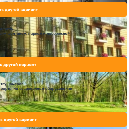
дных мест на выбранные даты
ь другой вариант
ндартам
ющим фонтаном, парком и набережной
дных мест на выбранные даты
ь другой вариант
тву номеров
урорта, на современном оборудовании
)
дных мест на выбранные даты
ь другой вариант