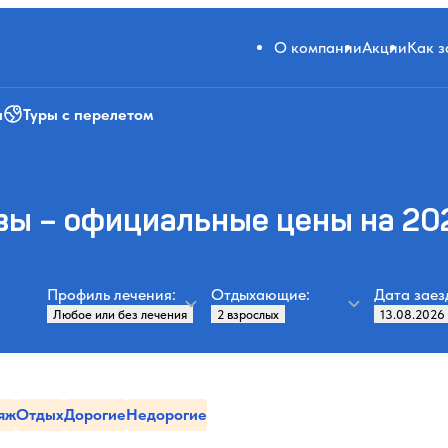
О компании
Акции
Как 
и
Туры с перелетом
вы – официальные цены на 20
Профиль лечения:
Отдыхающие:
Дата заез
яж
Отдых
Дорогие
Недорогие