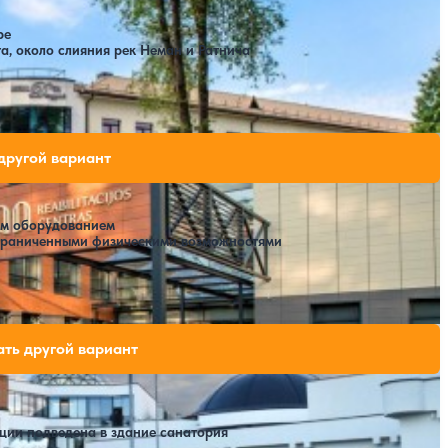
ре
а, около слияния рек Неман и Ратнича
Открытый бассейн
SPA
ых мест на выбранные даты
другой вариант
им оборудованием
ограниченными физическими возможностями
одных мест на выбранные даты
ть другой вариант
ции подведена в здание санатория