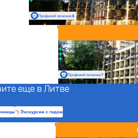
Профилей лечения:
8
Крытый бассейн
SPA
Санаторий Belorus
Нет цен или
Друскининкай
Строгий контроль питания
Территория с безбарьерным доступ
Самый большой на курорте бассейн
Профилей лечения:
7
ите еще в Литве
тиницы
Экскурсии с гидом
Санаторий Lietuva (Grand SPA Lie
Нет цен или
Друскининкай