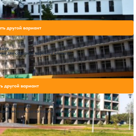
одных мест на выбранные даты
ть другой вариант
едур
ние для создания морского климата
дных мест на выбранные даты
ь другой вариант
 свойств янтаря
идом на море, до которого 100 метров