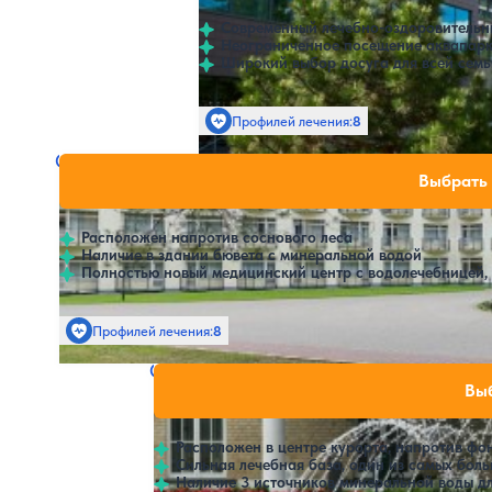
Современный лечебно-оздоровительн
Неограниченное посещение аквапарк
Широкий выбор досуга для всей семь
Профилей лечения:
8
Санаторий Egle Comfort (Эгле Комфорт)
Нет цен или свободн
Выбрать 
Друскининкай
Расположен напротив соснового леса
Наличие в здании бювета с минеральной водой
Полностью новый медицинский центр с водолечебницей,
Профилей лечения:
8
Крытый бассейн
SPA
Санаторий Europa Royale
Нет цен или св
Выб
Друскининкай
Расположен в центре курорта, напротив фо
Сильная лечебная база, один из самых бол
Наличие 3 источников минеральной воды дл