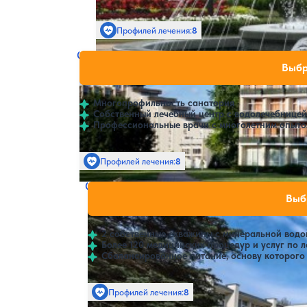
Профилей лечения:
8
Крытый бассейн
Санаторий Egle Economy (Эгле Эконом)
Нет цен или сво
Выбр
Друскининкай
Многопрофильность санатория
Собственный лечебный центр с водолечебницей
Профессиональные врачи с многолетним опыто
Профилей лечения:
8
Крытый бассейн
SPA
Санаторий Egle Standard (Эгле Стандар
Нет цен или св
Выб
Друскининкай
2 собственные скважины с минеральной водо
Более 120 медицинских процедур и услуг по 
Сбалансированное питание, основу которого
Профилей лечения:
8
Крытый бассейн
S