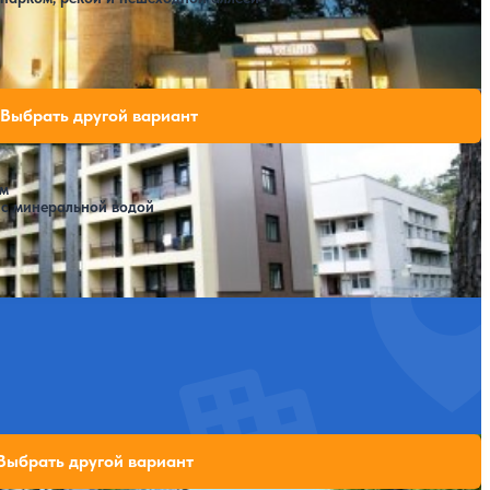
 свободных мест на выбранные даты
Выбрать другой вариант
ом
 с минеральной водой
Крытый бассейн
SPA
tuva) (Летува)
 свободных мест на выбранные даты
Выбрать другой вариант