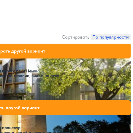
Сортировать:
По популярности
ободных мест на выбранные даты
рать другой вариант
а берегу реки Неман
альной терапии, видом на реку
PA
одных мест на выбранные даты
ть другой вариант
х процедур
 парком, рекой и пешеходной аллеей