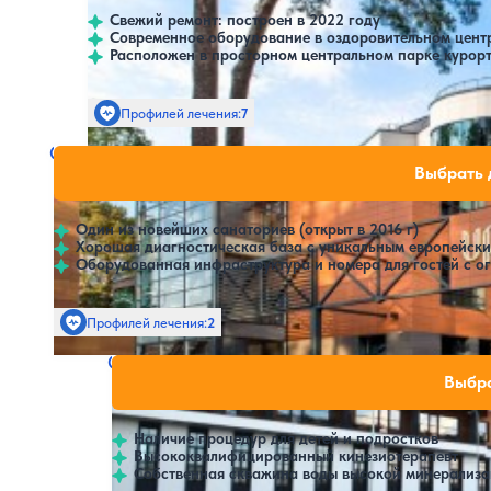
Свежий ремонт: построен в 2022 году
Современное оборудование в оздоровительном цент
Расположен в просторном центральном парке курорт
Профилей лечения:
7
Крытый бассейн
Санаторий UPA
Нет цен или свободн
Выбрать 
Друскининкай
Один из новейших санаториев (открыт в 2016 г)
Хорошая диагностическая база с уникальным европейск
Оборудованная инфраструктура и номера для гостей с 
Профилей лечения:
2
Крытый бассейн
SPA
Санаторий Vytautas Mineral SPA
Нет цен или своб
Выбра
Бирштонас
Наличие процедур для детей и подростков
Высококвалифицированный кинезиотерапевт
Собственная скважина воды высокой минерализа