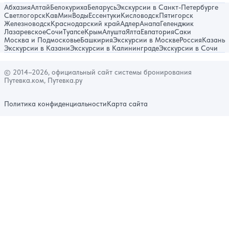
Абхазия
Алтай
Белокуриха
Беларусь
Экскурсии в Санкт-Петербурге
Светлогорск
КавМинВоды
Ессентуки
Кисловодск
Пятигорск
Железноводск
Краснодарский край
Адлер
Анапа
Геленджик
Лазаревское
Сочи
Туапсе
Крым
Алушта
Ялта
Евпатория
Саки
Москва и Подмосковье
Башкирия
Экскурсии в Москве
Россия
Казань
Экскурсии в Казани
Экскурсии в Калининграде
Экскурсии в Сочи
© 2014–2026, официальный сайт системы бронирования
Путевка.ком, Путевка.ру
Политика конфиденциальности
Карта сайта