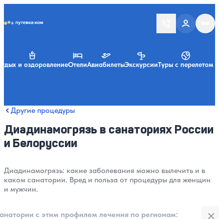
Putevka.com
тдых и оздоровление
Отели
Авиабилеты
Экскурсии
Туры с перелетом
Другие процедуры
Диадинамогрязь в санаториях России
и Белоруссии
Диадинамогрязь: какие заболевания можно вылечить и в
каком санатории. Вред и польза от процедуры для женщин
и мужчин.
Закры
анатории с этим профилем лечения по регионам: