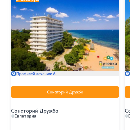
Профилей лечения: 6
Санаторий Дружба
Санаторий Дружба
С
Евпатория