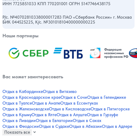
ИНН 7725851033 КПП 770201001 ОГРН 5147746438175
Р/с. №40702810338000017283 ПАО «Сбербанк России» г. Москва
БИК 044525225, К/с. №30101810400000000225
Наши партнеры
Вас может заинтересовать
Отдых в Кабардинке
Отдых в Витязево
Отдых в Краснодарском крае
Отдых в Сочи
Отдых в Геленджике
Отдых в Туапсе
Отдых в Анапе
Отдых в Ессентуках
Отдых в Железноводске
Отдых в Кисловодске
Отдых в Пятигорске
Отдых в Крыму
Отдых в Ялте
Отдых в Алуште
Отдых в Гурзуфе
Отдых в Ливадии
Отдых в Евпатории
Отдых в Саках
Отдых в Феодосии
Отдых в Судаке
Отдых в Абхазии
Отдых в Адлере
Показать все