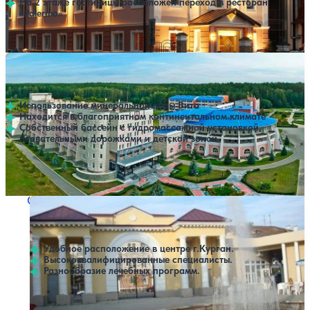
На 2 этаже гостиницы расположен переход в ресторан
«Palermo»
Санаторий Жемчужина Зауралья
Нет цен или свободных мест на выбранные даты
Выбрать другой вариант
4.1
240 отзывов
Шадринск
Использование минеральной воды Вита
Находится в благоприятном континентальном климате
Собственный бассейн с гидромассажной установкой,
плавательными дорожками и детской зоной
Профилей лечения:
3
Крытый бассейн
SPA
Санаторий Женьшень
Нет цен или свободных мест на выбранные даты
Выбрать другой вариант
5
1 отзыв
Курган
Удобное расположение в центре г.Курган.
Высококвалифицированные специалисты.
Разнообразие лечебных программ.
Профилей лечения:
2
SPA