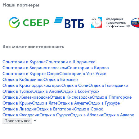
Наши партнеры
Вас может заинтересовать
Санатории в Кургане
Санатории в Шадринске
Санатории в Звериноголовском
Санатории в Кирово
Санатории в Курорте Озеро
Санатории в Усть-Утяке
Отдых в Кабардинке
Отдых в Витязево
Отдых в Краснодарском крае
Отдых в Сочи
Отдых в Геленджике
Отдых в Туапсе
Отдых в Анапе
Отдых в Ессентуках
Отдых в Железноводске
Отдых в Кисловодске
Отдых в Пятигорске
Отдых в Крыму
Отдых в Ялте
Отдых в Алуште
Отдых в Гурзуфе
Отдых в Ливадии
Отдых в Евпатории
Отдых в Саках
Отдых в Феодосии
Отдых в Судаке
Отдых в Абхазии
Отдых в Адлере
Показать все