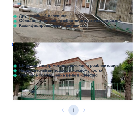
Нет цен или свободных мест на выбранные даты
Выбрать другой вариант
Курган
Дружелюбный персонал.
Обладает хорошей лечебно-диагностической базой.
Квалифицированные специалисты.
Санаторий СанЛайн
Нет цен или свободных мест на выбранные даты
Выбрать другой вариант
4.3
7 отзывов
Шадринск
Широкий спектр методов лечения и реабилитации
Индивидуальный подход к каждому гостю
Отличное соотношение цены и качества
Профилей лечения:
6
1
Предыдущая страница
Следующая страница