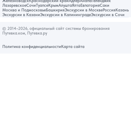
Железноводск
Краснодарский край
Адлер
Анапа
Геленджик
Лазаревское
Сочи
Туапсе
Крым
Алушта
Ялта
Евпатория
Саки
Москва и Подмосковье
Башкирия
Экскурсии в Москве
Россия
Казань
Экскурсии в Казани
Экскурсии в Калининграде
Экскурсии в Сочи
© 2014–2026, официальный сайт системы бронирования
Путевка.ком, Путевка.ру
Политика конфиденциальности
Карта сайта