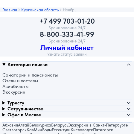
Главная
Курганская область
Ноябрь
+7 499 703-01-20
Бронирование 24/7
8-800-333-41-99
Бронирование 24/7
Личный кабинет
Узнать статус заявки
Категории поиска
Санатории и пансионаты
Отели и хостелы
Авиабилеты
Экскурсии
Туристу
Сотрудничество
Офис в Москве
Абхазия
Алтай
Белокуриха
Беларусь
Экскурсии в Санкт-Петербурге
Светлогорск
КавМинВоды
Ессентуки
Кисловодск
Пятигорск