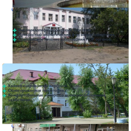
Санаторий Космос
Нет цен или свободных мест на выбранные даты
Выбрать другой вариант
4.7
15 отзывов
Кирово
Высококвалифицированный персонал.
Прекрасный экологический фон вокруг санатория.
Комплексное лечение заболеваний ЛОР органов.
Профилей лечения:
1
Санаторий Озеро Горькое
Нет цен или свободных мест на выбранные даты
Выбрать другой вариант
4.5
31 отзыв
Курорт Озеро
Квалифицированный персонал.
Облагороженная территория.
Комфортабельные номера со всеми необходимыми
удобствами.
Профилей лечения:
7
Санаторий Курган