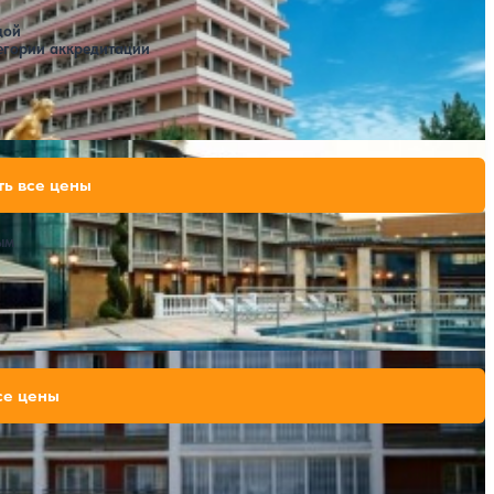
за 7 ночей, 2 взрослых
дой
егории аккредитации
Расстояние до пляжа: 800 метров.
PA)
84,490 ₽
ть все цены
за 7 ночей, 2 взрослых
94,430 ₽
за 7 ночей, 2 взрослых
99,400 ₽
ым
за 7 ночей, 2 взрослых
Открытый бассейн
SPA
Расстояние до пляжа: 50 метров.
85,400 ₽
се цены
за 7 ночей, 2 взрослых
92,400 ₽
за 7 ночей, 2 взрослых