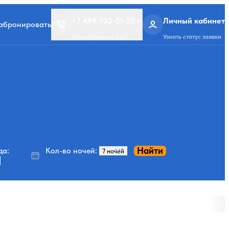
+7 499 703-01-20
Личный кабинет
забронировать
Бронирование 24/7
Узнать статус заявки
Найти
да:
Кол-во ночей: