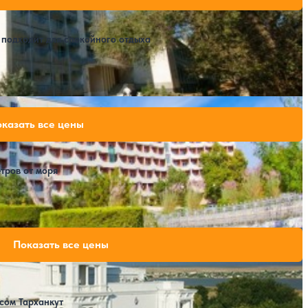
74,438 ₽
за 7 ночей, 2 взрослых
 подходит для спокойного отдыха
Расстояние до пляжа: 5000 метров.
60,620 ₽
казать все цены
за 7 ночей, 2 взрослых
тров от моря
Расстояние до пляжа: 100-300 метров.
49,980 ₽
Показать все цены
за 7 ночей, 2 взрослых
сом Тарханкут