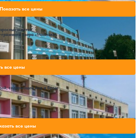
Резорт)
66,500 ₽
Показать все цены
за 7 ночей, 2 взрослых
зрослых и детей
о-грязевого озера «Мойнаки»
Расстояние до пляжа: 300 метров.
72,800 ₽
ь все цены
за 7 ночей, 2 взрослых
дой, содержащей йод и бром
 бассейн
SPA
Расстояние до пляжа: 500 метров.
81,900 ₽
казать все цены
за 7 ночей, 2 взрослых
84,000 ₽