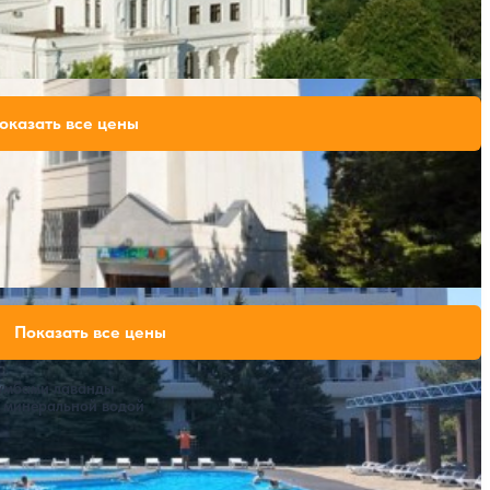
Расстояние до пляжа: 20-600 метров.
51,100 ₽
оказать все цены
за 7 ночей, 2 взрослых
58,100 ₽
за 7 ночей, 2 взрослых
Расстояние до пляжа: 1200 метров.
58,520 ₽
Показать все цены
за 7 ночей, 2 взрослых
81,690 ₽
за 7 ночей, 2 взрослых
лумбами лаванды
с минеральной водой
Расстояние до пляжа: 150 метров.