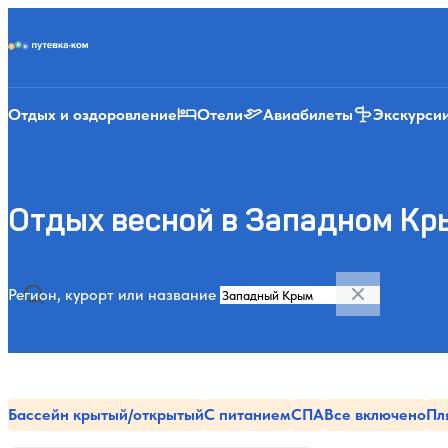
Putevka.com
Отдых и оздоровление
Отели
Авиабилеты
Экскурси
Отдых весной в Западном К
Регион, курорт или название
Бассейн крытый/открытый
С питанием
СПА
Все включено
Пл