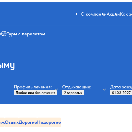
О компании
Акции
Как 
и
Туры с перелетом
рыму
Профиль лечения:
Отдыхающие:
Дата заез
яж
Отдых
Дорогие
Недорогие