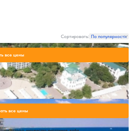
Сортировать:
По популярности
119,000 ₽
ть все цены
за 7 ночей, 2 взрослых
крытый бассейн
SPA
Расстояние до пляжа: 50 метров.
57,400 ₽
ать все цены
за 7 ночей, 2 взрослых
парк отдыха, множество магазинов, кафе