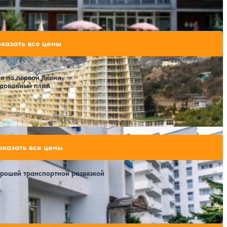
Расстояние до пляжа: 700 метров к городскому и 1200 метров к собственному.
94,860 ₽
казать все цены
ительно)
за 7 ночей, 2 взрослых
110,670 ₽
за 7 ночей, 2 взрослых
110,670 ₽
ря на первой линии
за 7 ночей, 2 взрослых
удованный пляж
Расстояние до пляжа: 30 метров.
103,600 ₽
оказать все цены
за 7 ночей, 2 взрослых
орошей транспортной развязкой
Расстояние до пляжа: 400 метров.