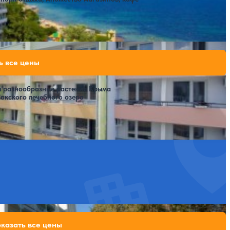
Расстояние до пляжа: 50-100 метров от корпусов №4, 5, 6, 7.
82,600 ₽
ь все цены
за 7 ночей, 2 взрослых
96,600 ₽
за 7 ночей, 2 взрослых
ы разнообразные растения Крыма
акского лечебного озера
SPA
Расстояние до пляжа: 70-140 метров.
56,140 ₽
казать все цены
за 7 ночей, 2 взрослых