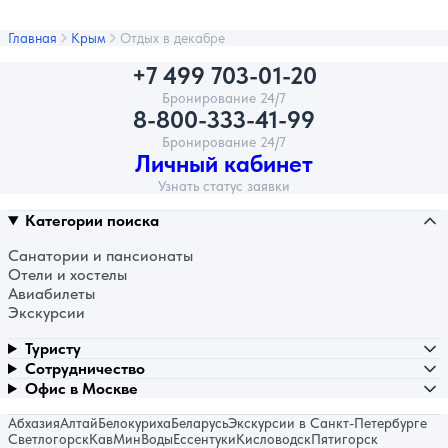
Главная
Крым
Отдых в декабре
+7 499 703-01-20
Бронирование 24/7
8-800-333-41-99
Бронирование 24/7
Личный кабинет
Узнать статус заявки
Категории поиска
Санатории и пансионаты
Отели и хостелы
Авиабилеты
Экскурсии
Туристу
Сотрудничество
Офис в Москве
Абхазия
Алтай
Белокуриха
Беларусь
Экскурсии в Санкт-Петербурге
Светлогорск
КавМинВоды
Ессентуки
Кисловодск
Пятигорск