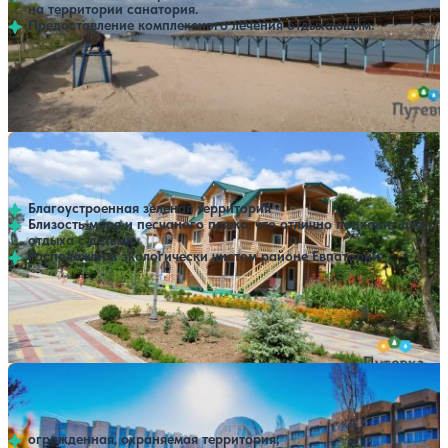
на территории санатория.
Предоставление комплексного лечения отдыхающим.
Профилей лечения:
2
Открытый бассейн
SPA
Расстояние до пляжа: 50 м.
Пансионат Прометей + ВВ (Прометей + V V)
Нет цен или свободных мест на выбранные даты
Выбрать другой вариант
4.4
49 отзывов
Заозерное
Благоустроенная зеленая территория
Близость моря и песчаного пляжа, что отлично подходит для
отдыха с детьми
Расположен в экологически чистом районе Евпатории
Профилей лечения:
7
Открытый бассейн
Расстояние до пляжа: 50 метров.
Санаторий Морской
Нет цен или свободных мест на выбранные даты
Выбрать другой вариант
3.8
86 отзывов
Заозерное
огражденная, охраняемая территория;