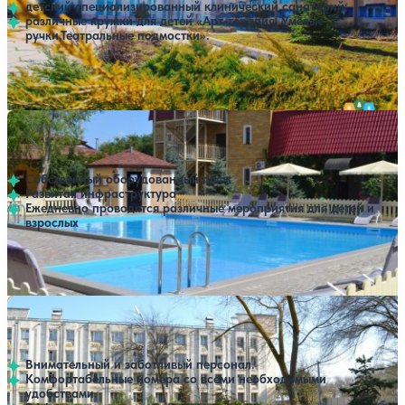
детский специализированный клинический санаторий;
различные кружки для детей «Арт-терапия, Умелые
ручки,Театральные подмостки».
Профилей лечения:
1
Расстояние до пляжа: 800 метров.
Пансионат Дельфин
Нет цен или свободных мест на выбранные даты
Выбрать другой вариант
4.3
41 отзыв
Заозерное
Собственный оборудованный пляж
Развитая инфраструктура
Ежедневно проводятся различные мероприятия для детей и
взрослых
Открытый бассейн
Расстояние до пляжа: 300 метров.
Санаторий Чайка им. Гелиловичей
Нет цен или свободных мест на выбранные даты
Выбрать другой вариант
4.2
58 отзывов
Заозерное
Внимательный и заботливый персонал.
Комфортабельные номера со всеми необходимыми
удобствами.