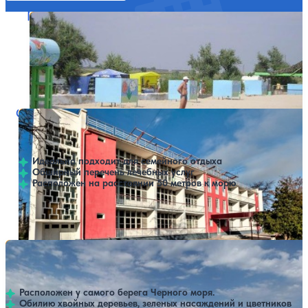
Пансионат Юность
Нет цен или свободных мест на выбранные даты
Выбрать другой вариант
Заозерное
Расстояние до пляжа: 200 м
Санаторий МДМЦ «Чайка»
Нет цен или свободных мест на выбранные даты
Выбрать другой вариант
3.9
214 отзывов
Заозерное
Идеально подходит для семейного отдыха
Обширный перечень лечебных услуг
Расположен на расстоянии 50 метров к морю
Профилей лечения:
6
Расстояние до пляжа: 100 метров.
Санаторий Меркурий
Нет цен или свободных мест на выбранные даты
Выбрать другой вариант
5
1 отзыв
Заозерное
Расположен у самого берега Черного моря.
Обилию хвойных деревьев, зеленых насаждений и цветников