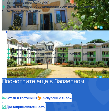
соленого озера Мойнаки
Уютные номера, оборудованные всем необходимым для
комфортного отдыха
Открытый бассейн
Расстояние до пляжа: 500 метров.
Санаторий Маяк
Нет цен или свободных мест на выбранные даты
Выбрать другой вариант
4.1
107 отзывов
Заозерное
Развитая медицинская база
Есть источник минеральной воды и иловой грязи
Хорошее сочетание цена-качество
Профилей лечения:
7
Расстояние до пляжа: 150 метров.
Посмотрите еще в Заозерном
Отели и гостиницы
Экскурсии с гидом
Достопримечательности