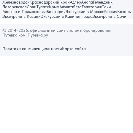
Железноводск
Краснодарский край
Адлер
Анапа
Геленджик
Лазаревское
Сочи
Туапсе
Крым
Алушта
Ялта
Евпатория
Саки
Москва и Подмосковье
Башкирия
Экскурсии в Москве
Россия
Казань
Экскурсии в Казани
Экскурсии в Калининграде
Экскурсии в Сочи
© 2014–2026, официальный сайт системы бронирования
Путевка.ком, Путевка.ру
Политика конфиденциальности
Карта сайта