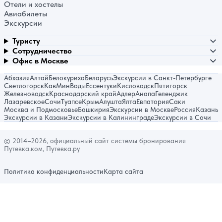
Отели и хостелы
Авиабилеты
Экскурсии
Туристу
Сотрудничество
Офис в Москве
Абхазия
Алтай
Белокуриха
Беларусь
Экскурсии в Санкт-Петербурге
Светлогорск
КавМинВоды
Ессентуки
Кисловодск
Пятигорск
Железноводск
Краснодарский край
Адлер
Анапа
Геленджик
Лазаревское
Сочи
Туапсе
Крым
Алушта
Ялта
Евпатория
Саки
Москва и Подмосковье
Башкирия
Экскурсии в Москве
Россия
Казань
Экскурсии в Казани
Экскурсии в Калининграде
Экскурсии в Сочи
© 2014–2026, официальный сайт системы бронирования
Путевка.ком, Путевка.ру
Политика конфиденциальности
Карта сайта